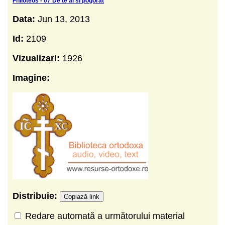
Fhiloteos - 07 De te ai si pogorat
Data:
Jun 13, 2013
Id:
2109
Vizualizari:
1926
Imagine:
Distribuie:
Copiază link
Redare automată a următorului material