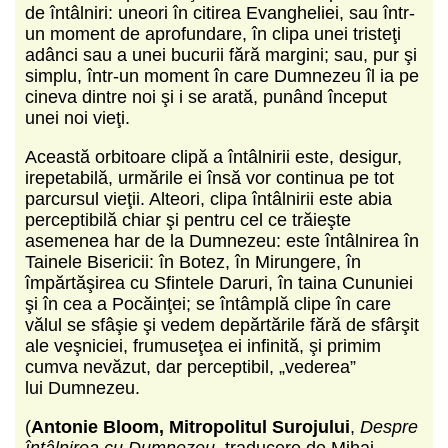
de întâlniri: uneori în citirea
Evangheliei, sau într-
un moment de
aprofundare, în clipa unei tristeţi
adânci
sau a unei bucurii fără margini; sau, pur
şi
simplu, într-un moment în care Dumnezeu
îl ia pe
cineva dintre noi şi i se
arată, punând început
unei noi vieţi.
Această orbitoare clipă a întâlnirii este,
desigur,
irepetabilă, urmările ei însă vor
continua pe tot
parcursul vieţii. Alteori, cl
ipa întâlnirii este abia
perceptibilă chiar
şi pentru cel ce trăieşte
asemenea har de
la Dumnezeu: este întâlnirea în
Tainele
Bisericii: în Botez, în Mirungere, în
împărtăşirea
cu Sfintele Daruri, în taina
Cununiei
şi în cea a Pocăinţei; se întâmplă
clipe în care
vălul se sfâşie şi vedem
depărtările fără de sfârşit
ale veşniciei,
frumuseţea ei infinită, şi primim
cumva
nevăzut, dar perceptibil, „vederea”
lui
Dumnezeu.
(
Antonie Bloom, Mitropolitul Surojului
,
Despre
întâlnirea cu Dumnezeu
, traducere de Mihai