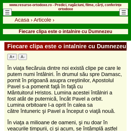
www.resurse-ortodoxe.ro - Predici, rugăciuni, filme, cărți, conferințe
ortodoxe
Acasa
›
Articole
›
Fiecare clipa este o intalnire cu Dumnezeu
Fiecare clipa este o intalnire cu Dumnezeu
A+
A-
În viaţa fiecăruia dintre noi există clipe
pe care le
putem numi întâlniri. În
drumul său spre Damasc,
pornit în prigoană
asupra creştinilor, Apostolul
Pavel
s-a pomenit faţă în faţă cu
Mântuitorul
Hristos. Lumina acestei întâlniri a
fost
atât de puternică, încât Pavel a orbit.
Lumina
orbitoare l-a oprit în calea sa
către
întuneric şi Pavel a început o viaţă nouă.
În viaţa a milioane de oameni, şi nu doar
în
veacurile timpurii, ci şi acum, se în
tâmplă astfel