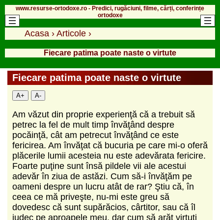
www.resurse-ortodoxe.ro - Predici, rugăciuni, filme, cărți, conferințe
ortodoxe
Acasa
›
Articole
›
Fiecare patima poate naste o virtute
Fiecare patima poate naste o virtute
A+
A-
Am văzut din proprie experienţă că a trebuit să
petrec la fel de mult timp învăţând despre
pocăinţă, cât am petrecut învăţând ce este
fericirea. Am învăţat că bucuria pe care mi-o oferă
plăcerile lumii acesteia nu este adevărata fericire.
Foarte puţine sunt însă pildele vii ale acestui
adevăr în ziua de astăzi. Cum să-i învăţăm pe
oameni despre un lucru atât de rar? Ştiu că, în
ceea ce mă priveşte, nu-mi este greu să
dovedesc că sunt supărăcios, cârtitor, sau că îl
judec pe aproapele meu, dar cum să arăt virtuţi