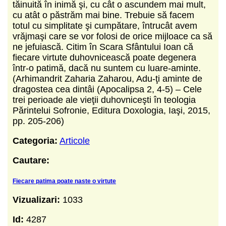
tăinuită în inimă şi, cu cât o ascundem mai mult,
cu atât o păstrăm mai bine. Trebuie să facem
totul cu simplitate şi cumpătare, întrucât avem
vrăjmaşi care se vor folosi de orice mijloace ca să
ne jefuiască. Citim în Scara Sfântului Ioan că
fiecare virtute duhovnicească poate degenera
într-o patimă, dacă nu suntem cu luare-aminte.
(Arhimandrit Zaharia Zaharou, Adu-ţi aminte de
dragostea cea dintâi (Apocalipsa 2, 4-5) – Cele
trei perioade ale vieţii duhovniceşti în teologia
Părintelui Sofronie, Editura Doxologia, Iaşi, 2015,
pp. 205-206)
Categoria:
Articole
Cautare:
Fiecare patima poate naste o virtute
Vizualizari:
1033
Id:
4287