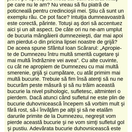
pe care nu le am? Nu vreau să fiu piatră de
poticneală pentru credincioşii mei. Ştiu că sunt un
exemplu rău. Ce pot face? Intuiţia dumneavoastră
este corectă, părinte. Totuşi aş dori să accentuez
aici şi un alt aspect. De câte ori nu ne-am umplut
de bucuria mângâierii dumnezeieşti, dar mai apoi
am pierdut-o din pricina lipsei noastre de grijă?
De aceea spune Sfântul Ioan Scărarul: „Apropie-
te de Dumnezeu întru multă smerită cugetare şi
mai multă îndrăznire vei avea”. Cu alte cuvinte,
cu cât ne apropiem de Dumnezeu cu mai multă
smerenie, grijă şi cumpătare, cu atât primim mai
multă bucurie. Trebuie să fim însă atenţi să nu ne
bucurăm peste măsură şi să nu trăim această
bucurie la nivel psihologic, sufletesc, altminteri o
pierdem. Dacă atunci când sufletul ne este plin de
bucurie duhovnicească începem să vorbim mult şi
fără rost, să-i învăţăm pe alţii şi să ne etalăm
darurile primite de la Dumnezeu, negreşit vom
pierde această bucurie şi ne vom simţi sufletul gol
şi pustiu. Adevărata bucurie duhovnicească este