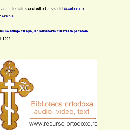
pare online prin efortul editorilor site-ului
doxologia.ro
.
:
Articole
ins se stinge cu apa, iar milostenia curateste pacatele
i:
1028