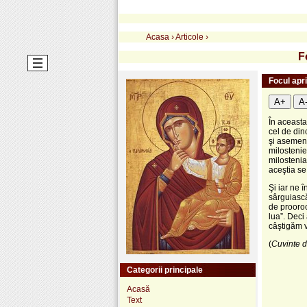
Acasa
›
Articole
›
F
Focul apr
A+
A
În aceasta 
cel de di
şi asemene
milostenie
milostenia
aceştia se
Şi iar ne 
sârguiască
de prooroc
lua”. Deci
câştigăm v
(
Cuvinte de
Categorii principale
Acasă
Text