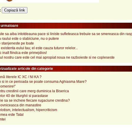
Copiază link
e:
e urmatoare
te sa aiba intotdeauna pace si liniste sufleteasca trebuie sa se smereasca din rasp
 raului este o slabiciune, nu o putere
 stanjeneste pe toate
existenta eului tau; el este cauza tuturor relelor...
c inalt fiindca este primejdios!
pul nostru care este cel mai apropiat noua ne razboieste si ne copleseste
izualizate articole din categorie
ă literele IC XC / NI KA ?
 si in ce perioada se poate consuma Aghiasma Mare?
pomenire!”
tru crestinii care merg duminica la Biserica
lor 40 de liturghii si parastase
e sa se incheie fiecare rugaciune crestina?
ovniceasca din manastire
elotism, intelectualism, hipercriticism
mea este Tatal
ntei