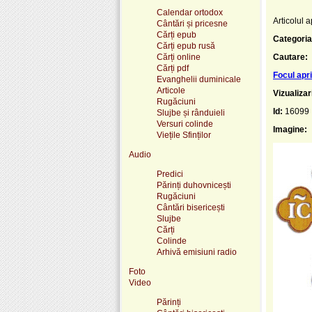
Calendar ortodox
Articolul a
Cântări și pricesne
Cărți epub
Categoria
Cărți epub rusă
Cărți online
Cautare:
Cărți pdf
Focul apr
Evanghelii duminicale
Articole
Vizualizar
Rugăciuni
Id:
16099
Slujbe și rânduieli
Versuri colinde
Imagine:
Viețile Sfinților
Audio
Predici
Părinți duhovnicești
Rugăciuni
Cântări bisericești
Slujbe
Cărți
Colinde
Arhivă emisiuni radio
Foto
Video
Părinți