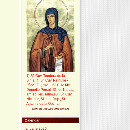
†) Sf. Cuv. Teodora de la
Sihla
;
†) Sf. Cuv. Pafnutie -
Pârvu Zugravul
; Sf. Cuv. Mc.
Dometie Persul; Sf. Ier. Narcis,
arhiep. Ierusalimului; Sf. Cuv.
Nicanor; Sf. Irina împ.; Sf.
Antonie de la Optina
oferit de resurse-ortodoxe.ro
Calendar
Ianuarie 2026