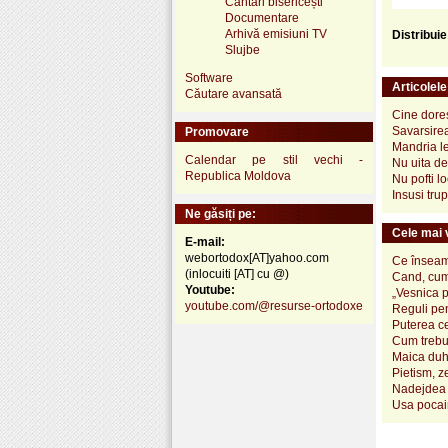
Cântări bisericești
Documentare
Arhivă emisiuni TV
Distribui
Slujbe
Software
Articolel
Căutare avansată
Cine dores
Savarsirea
Promovare
Mandria le
Calendar pe stil vechi -
Nu uita de 
Republica Moldova
Nu pofti lo
Insusi tru
Ne găsiți pe:
Cele mai v
E-mail:
webortodox[AT]yahoo.com
Ce înseamn
(inlocuiti [AT] cu @)
Cand, cum
Youtube:
„Vesnica 
youtube.com/@resurse-ortodoxe
Reguli pen
Puterea ce
Cum trebui
Maica duh
Pietism, z
Nadejdea 
Usa pocai