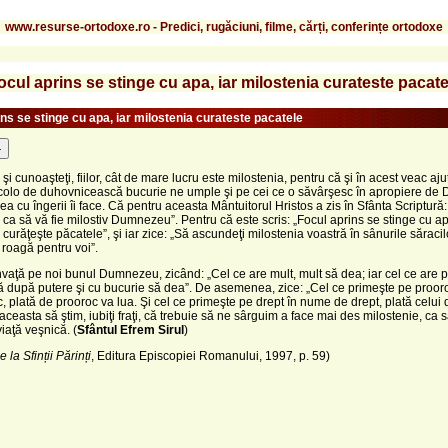
www.resurse-ortodoxe.ro - Predici, rugăciuni, filme, cărți, conferințe ortodoxe
ocul aprins se stinge cu apa, iar milostenia curateste pacate
ins se stinge cu apa, iar milostenia curateste pacatele
-
şi cunoaşteţi, fiilor, cât de mare lucru este milostenia, pentru că şi în acest veac ajut
ncolo de duhovnicească bucurie ne umple şi pe cei ce o săvârşesc în apropiere d
a cu îngerii îi face. Că pentru aceasta Mântuitorul Hristos a zis în Sfânta Scriptură:
 ca să vă fie milostiv Dumnezeu”. Pentru că este scris: „Focul aprins se stinge cu ap
 curăţeşte păcatele”, şi iar zice: „Să ascundeţi milostenia voastră în sânurile săracil
 roagă pentru voi”.
învaţă pe noi bunul Dumnezeu, zicând: „Cel ce are mult, mult să dea; iar cel ce are p
 după putere şi cu bucurie să dea”. De asemenea, zice: „Cel ce primeşte pe proor
, plată de prooroc va lua. Şi cel ce primeşte pe drept în nume de drept, plată celui 
 aceasta să ştim, iubiţi fraţi, că trebuie să ne sârguim a face mai des milostenie, ca 
iaţă veşnică. (
Sfântul Efrem Sirul
)
 la Sfinții Părinți
, Editura Episcopiei Romanului, 1997, p. 59)