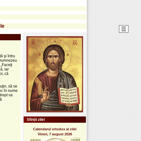
le
ă şi întru
e Dumnezeu
 „Faceţi
ă, iar
or, că
uţin, să se
oc în nume
drept va
să
Sfinții zilei
Calendarul ortodox al zilei
Vineri, 7 august 2026