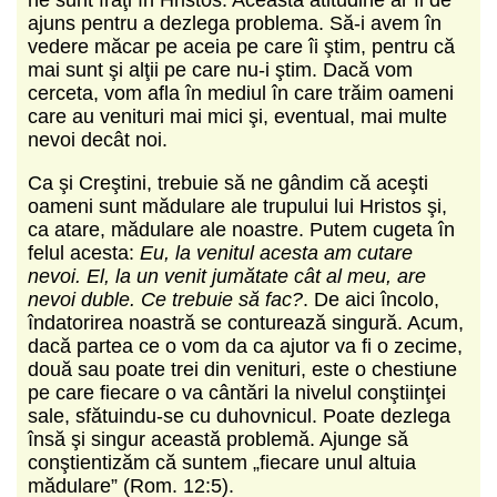
ajuns pentru a dezlega problema. Să-i avem în
vedere măcar pe aceia pe care îi ştim, pentru că
mai sunt şi alţii pe care nu-i ştim. Dacă vom
cerceta, vom afla în mediul în care trăim oameni
care au venituri mai mici şi, eventual, mai multe
nevoi decât noi.
Ca şi Creştini, trebuie să ne gândim că aceşti
oameni sunt mădulare ale trupului lui Hristos şi,
ca atare, mădulare ale noastre. Putem cugeta în
felul acesta:
Eu, la venitul acesta am cutare
nevoi. El, la un venit jumătate cât al meu, are
nevoi duble. Ce trebuie să fac?
. De aici încolo,
îndatorirea noastră se conturează singură. Acum,
dacă partea ce o vom da ca ajutor va fi o zecime,
două sau poate trei din venituri, este o chestiune
pe care fiecare o va cântări la nivelul conştiinţei
sale, sfătuindu-se cu duhovnicul. Poate dezlega
însă şi singur această problemă. Ajunge să
conştientizăm că suntem „fiecare unul altuia
mădulare” (Rom. 12:5).