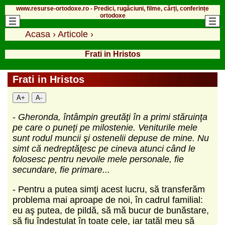
www.resurse-ortodoxe.ro - Predici, rugăciuni, filme, cărți, conferințe
ortodoxe
Acasa
›
Articole
›
Frati in Hristos
Frati in Hristos
A+
A-
-
Gheronda, întâmpin greutăţi în a primi stăruinţa
pe care o puneţi pe milostenie. Veniturile mele
sunt rodul muncii şi ostenelii depuse de mine. Nu
simt că nedreptăţesc pe cineva atunci când le
folosesc pentru nevoile mele personale, fie
secundare, fie primare...
- Pentru a putea simţi acest lucru, să transferăm
problema mai aproape de noi, în cadrul familial:
eu aş putea, de pildă, să mă bucur de bunăstare,
să fiu îndestulat în toate cele, iar tatăl meu să