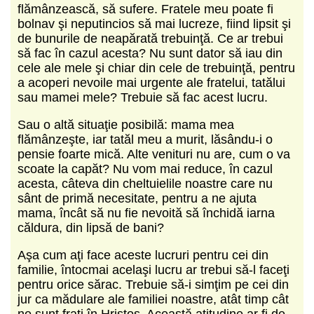
flămânzească, să sufere. Fratele meu poate fi
bolnav şi neputincios să mai lucreze, fiind lipsit şi
de bunurile de neapărată trebuinţă. Ce ar trebui
să fac în cazul acesta? Nu sunt dator să iau din
cele ale mele şi chiar din cele de trebuinţă, pentru
a acoperi nevoile mai urgente ale fratelui, tatălui
sau mamei mele? Trebuie să fac acest lucru.
Sau o altă situaţie posibilă: mama mea
flămânzeşte, iar tatăl meu a murit, lăsându-i o
pensie foarte mică. Alte venituri nu are, cum o va
scoate la capăt? Nu vom mai reduce, în cazul
acesta, câteva din cheltuielile noastre care nu
sânt de primă necesitate, pentru a ne ajuta
mama, încât să nu fie nevoită să închidă iarna
căldura, din lipsă de bani?
Aşa cum aţi face aceste lucruri pentru cei din
familie, întocmai acelaşi lucru ar trebui să-l faceţi
pentru orice sărac. Trebuie să-i simţim pe cei din
jur ca mădulare ale familiei noastre, atât timp cât
ne sunt fraţi în Hristos. Această atitudine ar fi de