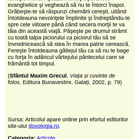
evanghelice şi veghează să nu te întorci înapoi.
Grăbeşte-te să răspunzi chemării cereşti, uitând
întotdeauna nevoinţele împlinite şi îndreptându-te
spre cele viitoare până când secera morţii te va
tăia din această viaţă. Păşeşte pe drumul strâmt
cu toată talpa piciorului ca piciorul tău să se
învrednicească să stea în marea patrie cerească.
Fereşte întotdeauna gâtlejul tău ca să nu te bage
cu forţa în adâncul vârtejului pântecelui care se
frământă tot timpul.
(
Sfântul Maxim Grecul
,
Viața și cuvinte de
folos,
Editura Bunavestire, Galați, 2002, p. 79)
Sursa: Articolul apare online prin efortul editorilor
site-ului
doxologia.ro
.
Categoria:
Articole