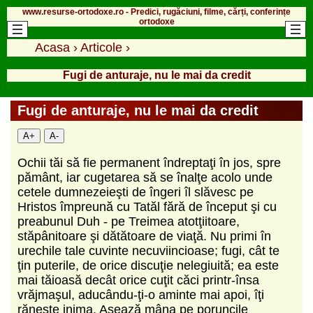
www.resurse-ortodoxe.ro - Predici, rugăciuni, filme, cărți, conferințe
ortodoxe
Acasa
›
Articole
›
Fugi de anturaje, nu le mai da credit
Fugi de anturaje, nu le mai da credit
A+
A-
Ochii tăi să fie permanent îndreptaţi în jos, spre
pământ, iar cugetarea să se înalţe acolo unde
cetele dumnezeieşti de îngeri îl slăvesc pe
Hristos împreună cu Tatăl fără de început şi cu
preabunul Duh - pe Treimea atotţiitoare,
stăpânitoare şi dătătoare de viaţă. Nu primi în
urechile tale cuvinte necuviincioase; fugi, cât te
ţin puterile, de orice discuţie nelegiuită; ea este
mai tăioasă decât orice cuţit căci printr-însa
vrăjmaşul, aducându-ţi-o aminte mai apoi, îţi
răneşte inima. Aşează mâna pe poruncile