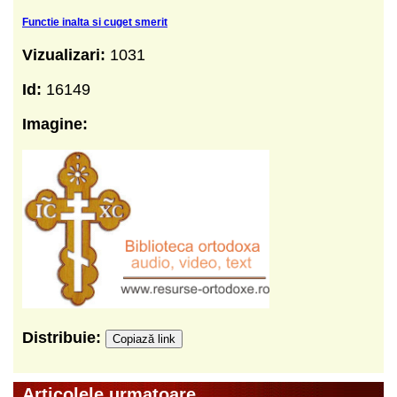
Functie inalta si cuget smerit
Vizualizari:
1031
Id:
16149
Imagine:
Distribuie:
Copiază link
Articolele urmatoare