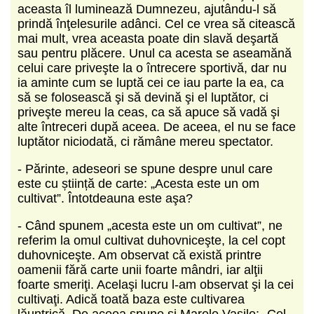
aceasta îl luminează Dumnezeu, ajutându-l să
prindă înţelesurile adânci. Cel ce vrea să citească
mai mult, vrea aceasta poate din slavă deşartă
sau pentru plăcere. Unul ca acesta se aseamănă
celui care priveşte la o întrecere sportivă, dar nu
ia aminte cum se luptă cei ce iau parte la ea, ca
să se folosească şi să devină şi el luptător, ci
priveşte mereu la ceas, ca să apuce să vadă şi
alte întreceri după aceea. De aceea, el nu se face
luptător niciodată, ci rămâne mereu spectator.
- Părinte, adeseori se spune despre unul care
este cu știință de carte: „Acesta este un om
cultivat”. Întotdeauna este aşa?
- Când spunem „acesta este un om cultivat”, ne
referim la omul cultivat duhovniceşte, la cel copt
duhovniceşte. Am observat că există printre
oamenii fără carte unii foarte mândri, iar alţii
foarte smeriţi. Acelaşi lucru l-am observat şi la cei
cultivaţi. Adică toată baza este cultivarea
lăuntrică. De aceea spune şi Marele Vasile: „Cel