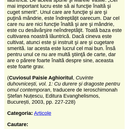
mai important lucru este să ai funcţie înaltă şi
cuget smerit”. Unul care are funcţie şi are şi
puţină mândrie, este îndreptăţit oarecum. Dar cel
care nu are nici funcţie înaltă şi are şi mândrie,
este cu desăvârşire neîndreptăţit. Toată baza este
cultivarea noastră lăuntrică. Dacă cineva este
cultivat, atunci este şi instruit şi are şi cugetare
smerită. Iar acesta este lucrul cel mai bun. Însă
pentru unul ce nu are multă ştiinţă de carte, dar
are o părere foarte înaltă despre sine, aceasta
este foarte grav.
(
Cuviosul Paisie Aghioritul
,
Cuvinte
duhovnicești, vol. 1: Cu durere și dragoste pentru
omul contemporan
, traducere de Ieroschimonah
Ștefan Nuțescu, Editura Evanghelismos,
București, 2003, pp. 227-228)
Categoria:
Articole
Cautare: