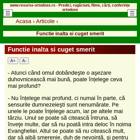
www.resurse-ortodoxe.ro - Predici, rugăciuni, filme, cărți, conferințe
ortodoxe
Acasa
›
Articole
›
Functie inalta si cuget smerit
Functie inalta si cuget smerit
A+
A-
- Atunci când omul dobândeşte o aşezare
duhovnicească mai bună, poate înțelege ceva
mai profund?
- Nu înțelege mai profund, ci numai în parte, că
sensurile dumnezeieşti sunt nenumărate. Pe
unele le poate înţelege acum, iar pe altele mai
târziu. Unul se poate să citească întruna, să
înveţe multe, dar să nu poată intra deloc în noima
Evangheliei. Altul se poate să nu citească mult,
dar să aibă smerenie, duh de nevoință, şi pentru