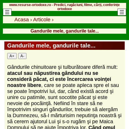
www.resurse-ortodoxe.ro - Predici, rugăciuni, filme, cărți, conferințe
ortodoxe
Acasa
›
Articole
›
Gandurile mele, gandurile tale...
Gandurile mele, gandurile tale...
A+
A-
Gândurile chinuitoare şi tulburătoare diferă mult:
atacul sau năpustirea gândului nu se
consideră păcat, ci este încercarea voinţei
noastre libere
, care se poate apleca spre el sau
se poate împotrivi lui, dar, când există acord şi
unire cu patimile, sunt socotite păcat şi este
nevoie de pocăinţă. Nefiind în stare să ne
împotrivim singuri gândurilor, trebuie să alergăm
la Dumnezeu, să-I mărturisim neputinţa noastră şi
să cerern ajutorul Lui şi s-o rugăm şi pe Maica
Domnului să ne ajute împotriva lor.
Când omul