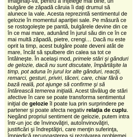
Imaginaţi-vă, pentru a înţelege mai bine, un
bulgăre de zăpadă căruia îi daţi drumul să
alunece la vale. Acesta reprezintă sentimentul de
gelozie în momentul apariţiei sale. Pe măsură ce
se rostogoleşte pe pantă, bulgărele devine din ce
în ce mai mare, adunând în jurul său din ce în ce
mai multă zăpadă, pietre, crengi… Dacă nu este
oprit la timp, acest bulgăre poate deveni atât de
mare, încât să spulbere din calea sa tot ce
întâlneşte. În acelaşi mod,
primele stări şi gânduri
de gelozie, dacă nu sunt discutate, împărtăşite la
timp, pot aduna în jurul lor alte gânduri, reacţii,
remarci, gesturi, priviri, tăceri, care, chiar fără o
bază reală, pot ajunge să confirme şi să
întărească temerea iniţială
. Acest tăvălug de stări
afective în care se poate transforma sentimentul
iniţial de
gelozie
îl poate lua prin surprindere pe
partener şi poate afecta negativ
relaţia de cuplu
.
Negând propriul sentiment de gelozie, putem intra
într-un joc de învinovăţiri, autoînvinovăţiri,
justificări şi îndreptăţiri, care menţin suferinţa,
împiedică recunoaşterea şi rezolvarea problemei