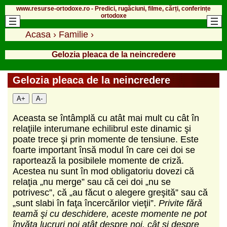
www.resurse-ortodoxe.ro - Predici, rugăciuni, filme, cărți, conferințe
ortodoxe
Acasa
›
Familie
›
Gelozia pleaca de la neincredere
Gelozia pleaca de la neincredere
A+
A-
Aceasta se întâmplă cu atât mai mult cu cât în
relaţiile interumane echilibrul este dinamic şi
poate trece şi prin momente de tensiune. Este
foarte important însă modul în care cei doi se
raportează la posibilele momente de criză.
Acestea nu sunt în mod obligatoriu dovezi că
relaţia „nu merge” sau că cei doi „nu se
potrivesc”, că „au făcut o alegere greşită” sau că
„sunt slabi în faţa încercărilor vieţii”.
Privite fără
teamă şi cu deschidere, aceste momente ne pot
învăţa lucruri noi atât despre noi, cât şi despre