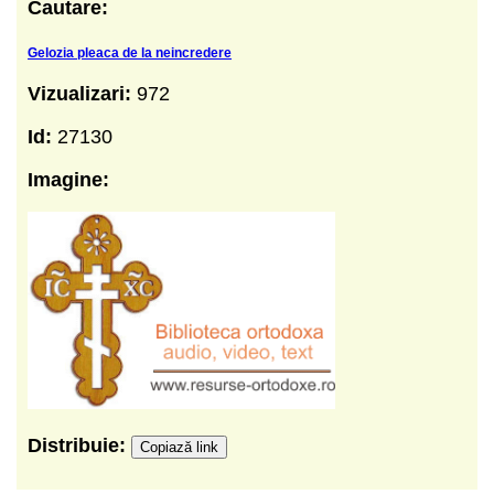
Cautare:
Gelozia pleaca de la neincredere
Vizualizari:
972
Id:
27130
Imagine:
Distribuie:
Copiază link