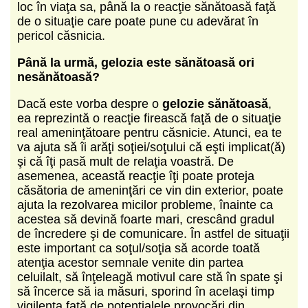
loc în viaţa sa, până la o reacţie sănătoasă faţă
de o situaţie care poate pune cu adevărat în
pericol căsnicia.
Până la urmă, gelozia este sănătoasă ori
nesănătoasă?
Dacă este vorba despre o
gelozie sănătoasă
,
ea reprezintă o reacţie firească faţă de o situaţie
real ameninţătoare pentru căsnicie. Atunci, ea te
va ajuta să îi arăţi soţiei/soţului că eşti implicat(ă)
şi că îţi pasă mult de relaţia voastră. De
asemenea, această reacţie îţi poate proteja
căsătoria de ameninţări ce vin din exterior, poate
ajuta la rezolvarea micilor probleme, înainte ca
acestea să devină foarte mari, crescând gradul
de încredere şi de comunicare. În astfel de situaţii
este important ca soţul/soţia să acorde toată
atenţia acestor semnale venite din partea
celuilalt, să înţeleagă motivul care stă în spate şi
să încerce să ia măsuri, sporind în acelaşi timp
vigilenţa faţă de potenţialele provocări din