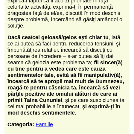
explică-i faptul că îi acorzi prioritate în faţa
celorlalte activităţi; exprimă-ţi în permanenţă
dragostea faţă de el/ea, discută în mod deschis
despre problemă, încercând să găsiţi amândoi o
soluţie.
Dacă cea/cel geloasă/gelos eşti chiar tu
, iată
ce ai putea să faci pentru reducerea tensiunii şi
îmbunătăţirea relaţiei: încearcă să discuţi cu
persoane de încredere ‒ s-ar putea să îţi dai
seama că gelozia este problema ta;
fii sincer(ă)
cu tine pentru a vedea care este cauza
sentimentelor tale, evită să fii manipulativ(ă),
încearcă să te apropii mai mult de Dumnezeu,
roagă-te pentru căsnicia ta, încearcă să vezi
părţile pozitive ale omului alături de care ai
primit Taina Cununiei
, și pe care suspiciunea ta
cel mai probabil le-a întunecat,
şi exprimă-ţi în
mod deschis sentimentele
.
Categoria:
Familie