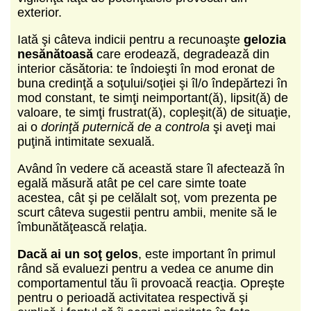
exterior.
Iată şi câteva indicii pentru a recunoaşte
gelozia
nesănătoasă
care erodează, degradează din
interior căsătoria: te îndoieşti în mod eronat de
buna credinţă a soţului/soţiei şi îl/o îndepărtezi în
mod constant, te simţi neimportant(ă), lipsit(ă) de
valoare, te simţi frustrat(ă), copleşit(ă) de situaţie,
ai o
dorinţă puternică de a controla
şi aveţi mai
puţină intimitate sexuală.
Având în vedere că această stare îl afectează în
egală măsură atât pe cel care simte toate
acestea, cât şi pe celălalt soț, vom prezenta pe
scurt câteva sugestii pentru ambii, menite să le
îmbunătăţească relaţia.
Dacă ai un soţ gelos
, este important în primul
rând să evaluezi pentru a vedea ce anume din
comportamentul tău îi provoacă reacţia. Opreşte
pentru o perioadă activitatea respectivă şi