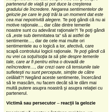
partenerul de viaţă şi pot duce la creşterea
gradului de încredere. Negarea sentimentelor de
gelozie pe care le poţi trăi la un moment dat este
cea mai nepotrivită alegere.
Te poţi gândi că nu ai
motive raţionale..., dar câte dintre temerile
noastre sunt cu adevărat raţionale?! Te poţi gândi
că „este sub demnitatea ta” să ai astfel de
sentimente…, dar de cele mai multe ori
sentimentele au o logică a lor, afectivă, care
scapă controlului logicii raţionale.
Te poţi gândi că
nu vrei ca soţul/soţia ta să ştie despre temerile
tale, care ar fi pentru el/ea o dovadă de
neîncredere…, dar crezi oare că tensiunile tale
sufleteşti nu sunt percepute, simţite de către
celălalt?!
Negând aceste sentimente, încercând
să le mascăm, nu facem decât să le dăm mai
multă putere asupra noastră şi asupra relaţiei cu
partenerul.
Victimă sau persecutor
‒
reacţii la gelozie