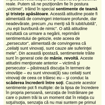
reale. Putem să ne poziţionăm fie în postura
„victimei”, trăind în special
sentimente de teamă
şi tristeţe apăsătoare
. Această atitudine poate fi
alimentată de convingeri interioare profunde, dar
neadevărate, precum „nu meriţi să fii iubit/iubită”,
„nu eşti bun/bună de nimic”. O altă atitudine
rezultată ca urmare a negării, reprimării
sentimentului de gelozie, este aceea de
„persecutor”, alimentată de convingerea că
„ceilalţi sunt vinovaţi, sunt cauze ale suferinţei
mele”. Din această ipostază, sentimentele trăite
sunt în general cele de
mânie
,
revoltă
. Aceste
atitudini menţionate anterior ‒ victimă şi
persecutor ‒ păstrează discuţia în termeni de
vinovăţie ‒ eu sunt vinovat(ă) sau ceilalţi sunt
vinovaţi de ceea ce trăiesc eu ‒ şi conduc la
scăderea încrederii între soţi
. Cauzele acestor
sentimente pot fi multiple: de la lipsa de încredere
în propria persoană, senzaţia de înstrăinare pe
care o putem trăi la un moment dat în relaţia cu
soţul/soţia, senzaţia că nu mai suntem pe primul