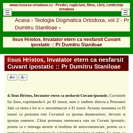
www.resurse-ortodoxe.ro - Predici, rugăciuni, filme, cărți, conferințe
ortodoxe
Acasa
›
Teologia Dogmatica Ortodoxa, vol 2 - Pr
Dumitru Staniloae
›
Iisus Hristos, Invatator etern ca nesfarsit Cuvant
ipostatic :: Pr Dumitru Staniloae
Iisus Hristos, Invatator etern ca nesfarsit
Cuvant ipostatic :: Pr Dumitru Staniloae
A+
A-
d. Iisus Hristos, Invatator etern ca nesfarsit Cuvant ipostatic.
Cuvintele
lui Iisus,
exprimandu-L pe El insusi, sunt o iradiere directa a Persoanei
Sale ca sursa a lor si o
autotalmacire a Ei insesi. Aceasta inseamna ca El
insusi ca persoana este Cuvantul ca ipostas dumnezeiesc, devenit si
ipostas omenesc. Chiar persoana omeneasca este un Cuvant ipostatic,
pentru ca e intreaga atentie si tendinta de autocomunicare, pentru ca e
intreaga chemare si
raspuns la o legatura neincetata in iubire. Ca atare, ea