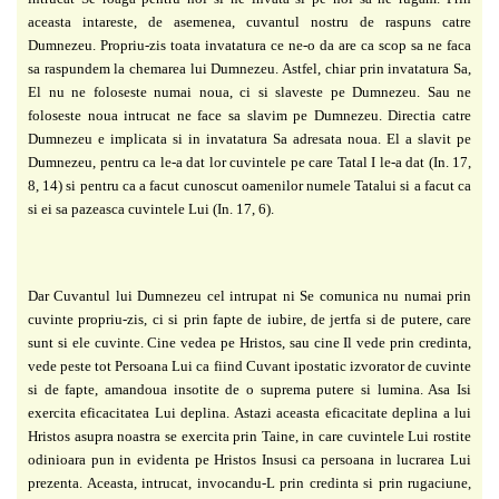
aceasta intareste, de asemenea, cuvantul nostru de raspuns catre
Dumnezeu. Propriu-zis toata
invatatura ce ne-o da are ca scop sa ne faca
sa raspundem la chemarea lui Dumnezeu. Astfel,
chiar prin invatatura Sa,
El nu ne foloseste numai noua, ci si slaveste pe Dumnezeu. Sau ne
foloseste noua intrucat ne face sa slavim pe Dumnezeu. Directia catre
Dumnezeu e implicata
si in invatatura Sa adresata noua. El a slavit pe
Dumnezeu, pentru ca le-a dat lor cuvintele pe
care Tatal I le-a dat (In. 17,
8, 14) si pentru ca a facut cunoscut oamenilor numele Tatalui si a
facut ca
si ei sa pazeasca cuvintele Lui (In. 17, 6).
Dar Cuvantul lui Dumnezeu cel intrupat ni Se comunica nu numai prin
cuvinte
propriu-zis, ci si prin fapte de iubire, de jertfa si de putere, care
sunt si ele cuvinte.
Cine vedea pe Hristos, sau cine Il vede prin credinta,
vede peste tot Persoana Lui ca
fiind Cuvant ipostatic izvorator de cuvinte
si de fapte, amandoua insotite de o suprema putere
si lumina. Asa Isi
exercita eficacitatea Lui deplina. Astazi aceasta eficacitate deplina a lui
Hristos asupra noastra se exercita prin Taine, in care cuvintele Lui rostite
odinioara pun in
evidenta pe Hristos Insusi ca persoana in lucrarea Lui
prezenta. Aceasta, intrucat,
invocandu-L prin credinta si prin rugaciune,