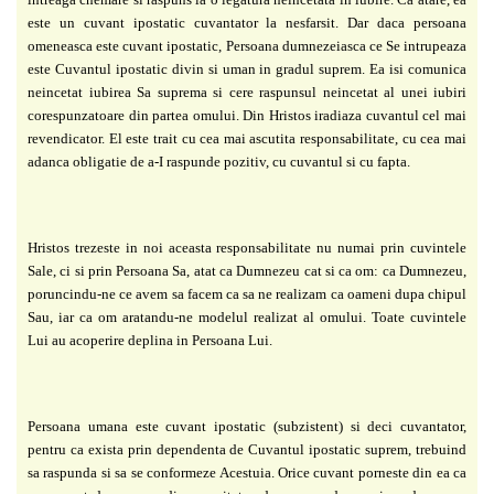
este un cuvant ipostatic cuvantator la
nesfarsit. Dar daca persoana
omeneasca este cuvant ipostatic, Persoana dumnezeiasca ce Se
intrupeaza
este Cuvantul ipostatic divin si uman in gradul suprem. Ea isi comunica
neincetat
iubirea Sa suprema si cere raspunsul neincetat al unei iubiri
corespunzatoare din partea
omului. Din Hristos iradiaza cuvantul cel mai
revendicator. El este trait cu cea mai ascutita
responsabilitate, cu cea mai
adanca obligatie de a-I raspunde pozitiv, cu cuvantul si cu fapta.
Hristos trezeste in noi aceasta responsabilitate nu numai prin cuvintele
Sale, ci si prin
Persoana Sa, atat ca Dumnezeu cat si ca om: ca Dumnezeu,
poruncindu-ne ce avem sa facem
ca sa ne realizam ca oameni dupa chipul
Sau, iar ca om aratandu-ne modelul realizat al
omului. Toate cuvintele
Lui au acoperire deplina in Persoana Lui.
Persoana umana este cuvant ipostatic (subzistent) si deci cuvantator,
pentru ca exista
prin dependenta de Cuvantul ipostatic suprem, trebuind
sa raspunda si sa se conformeze
Acestuia. Orice cuvant porneste din ea ca