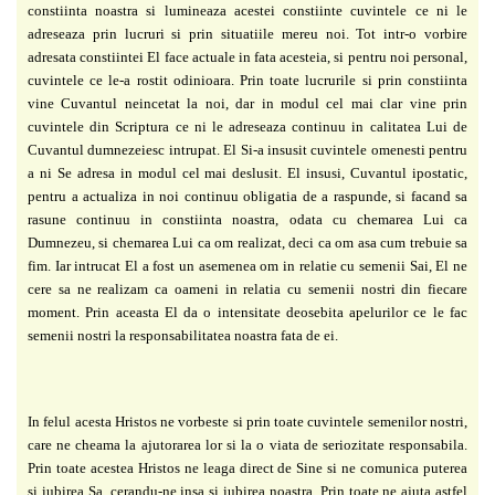
constiinta noastra
si lumineaza acestei constiinte cuvintele ce ni le
adreseaza prin lucruri si prin situatiile mereu
noi. Tot intr-o vorbire
adresata constiintei El face actuale in fata acesteia, si pentru noi p
ersonal,
cuvintele ce le-a rostit odinioara. Prin toate lucrurile si prin constiinta
vine Cuvantul
neincetat la noi, dar in modul cel mai clar vine prin
cuvintele din Scriptura ce ni le adreseaza
continuu in calitatea Lui de
Cuvantul dumnezeiesc intrupat. El Si-a insusit cuvintele omenesti
pentru
a ni Se adresa in modul cel mai deslusit. El insusi, Cuvantul ipostatic,
pentru a
actualiza in noi continuu obligatia de a raspunde, si facand sa
rasune continuu in constiinta
noastra, odata cu chemarea Lui ca
Dumnezeu, si chemarea Lui ca om realizat, deci ca om asa
cum trebuie sa
fim. Iar intrucat El a fost un asemenea om in relatie cu semenii Sai, El ne
cere
sa ne realizam ca oameni in relatia cu semenii nostri din fiecare
moment. Prin aceasta El da o
intensitate deosebita apelurilor ce le fac
semenii nostri la responsabilitatea noastra fata de ei.
In felul acesta Hristos ne vorbeste si prin toate cuvintele semenilor nostri,
care ne cheama la
ajutorarea lor si la o viata de seriozitate responsabila.
Prin toate acestea Hristos ne leaga direct
de Sine si ne comunica puterea
si iubirea Sa, cerandu-ne insa si iubirea noastra. Prin toate ne
ajuta astfel