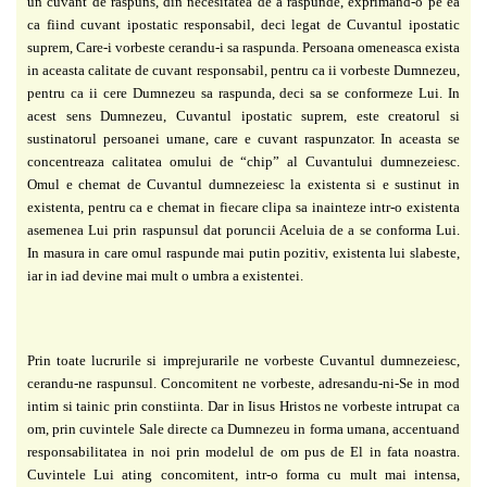
un cuvant de raspuns, din necesitatea de a raspunde,
exprimand-o pe ea
ca fiind cuvant ipostatic responsabil, deci legat de Cuvantul ipostatic
suprem, Care-i vorbeste cerandu-i sa raspunda. Persoana omeneasca exista
in aceasta calitate
de cuvant responsabil, pentru ca ii vorbeste Dumnezeu,
pentru ca ii cere Dumnezeu sa
raspunda, deci sa se conformeze Lui. In
acest sens Dumnezeu, Cuvantul ipostatic suprem, este
creatorul si
sustinatorul persoanei umane, care e cuvant raspunzator. In aceasta se
concentreaza calitatea omului de “chip” al Cuvantului dumnezeiesc.
Omul e chemat de
Cuvantul dumnezeiesc la existenta si e sustinut in
existenta, pentru ca e chemat in fiecare
clipa sa inainteze intr-o existenta
asemenea Lui prin raspunsul dat poruncii Aceluia de a se
conforma Lui.
In masura in care omul raspunde mai putin pozitiv, existenta lui slabeste,
iar in
iad devine mai mult o umbra a existentei.
Prin toate lucrurile si imprejurarile ne vorbeste Cuvantul dumnezeiesc,
cerandu-ne
raspunsul. Concomitent ne vorbeste, adresandu-ni-Se in mod
intim si tainic prin constiinta.
Dar in Iisus Hristos ne vorbeste intrupat ca
om, prin cuvintele Sale directe ca Dumnezeu in
forma umana, accentuand
responsabilitatea in noi prin modelul de om pus de El in fata
noastra.
Cuvintele Lui ating concomitent, intr-o forma cu mult mai intensa,