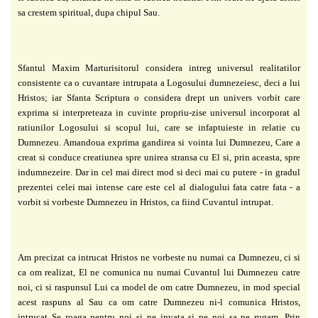
sa crestem spiritual, dupa chipul Sau.
Sfantul Maxim Marturisitorul considera intreg universul realitatilor
consistente ca o
cuvantare intrupata a Logosului dumnezeiesc, deci a lui
Hristos; iar Sfanta Scriptura o
considera drept un univers vorbit care
exprima si interpreteaza in cuvinte propriu-zise
universul incorporat al
ratiunilor Logosului si scopul lui, care se infaptuieste in relatie cu
Dumnezeu. Amandoua exprima gandirea si vointa lui Dumnezeu, Care a
creat si conduce
creatiunea spre unirea stransa cu El si, prin aceasta, spre
indumnezeire. Dar in cel mai direct
mod si deci mai cu putere - in gradul
prezentei celei mai intense care este cel al dialogului fata
catre fata - a
vorbit si vorbeste Dumnezeu in Hristos, ca fiind Cuvantul intrupat.
Am precizat ca intrucat Hristos ne vorbeste nu numai ca Dumnezeu, ci si
ca om
realizat, El ne comunica nu numai Cuvantul lui Dumnezeu catre
noi, ci si raspunsul Lui ca
model de om catre Dumnezeu, in mod special
acest raspuns al Sau ca om catre Dumnezeu
ni-l comunica Hristos,
intrucat Se roaga pentru noi si ne invata si pe noi sa ne rugam. Prin