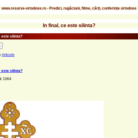
www.resurse-ortodoxe.ro - Predici, rugăciuni, filme, cărți, conferințe ortodoxe
In final, ce este silinta?
e este silinta?
-
:
Articole
e este silinta?
i:
1064