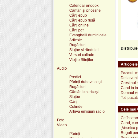
Calendar ortodox
Cântări și pricesne
Cărți epub
Cărți epub rusă
Cărți online
Cărți pdf
Evanghelii duminicale
Articole
Rugăciuni
Distribui
Slujbe și rânduieli
Versuri colinde
Viețile Sfinților
Articolel
Audio
Pacatul, mo
Predici
De la veni
Părinți duhovnicești
Crestinul 
Rugăciuni
Cand in in
Cântări bisericești
Domnul vre
Slujbe
Toti pacat
Cărți
Colinde
Cele mai v
Arhivă emisiuni radio
Ce înseamn
Foto
Cand, cum
Video
„Vesnica 
Reguli pen
Părinți
Puterea ce