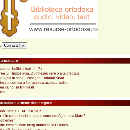
Copiază link
e:
e urmatoare
artea, bolile si ispitele (5)
rea lui Hristos insa, Dumnezeu cere o alta dreptate
se lupta in scopul castigarii Duhului Sfant
ima cucernica a fost aprinsa aceas­ta faclie
a ca noi sa fim firesti
uim
izualizate articole din categorie
ă literele IC XC / NI KA ?
 si in ce perioada se poate consuma Aghiasma Mare?
pomenire!”
tru crestinii care merg duminica la Biserica
lor 40 de liturghii si parastase