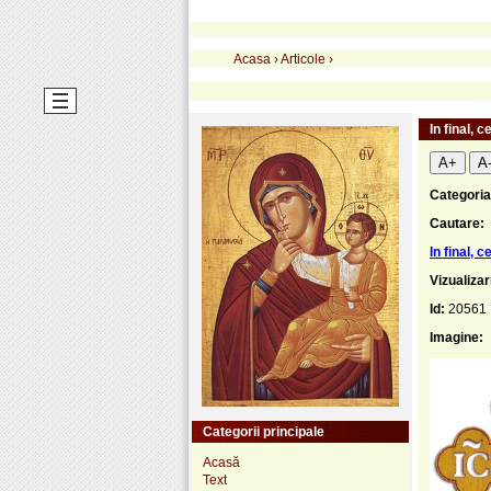
Acasa
›
Articole
›
In final, c
A+
A
Categoria
Cautare:
In final, c
Vizualizar
Id:
20561
Imagine:
Categorii principale
Acasă
Text