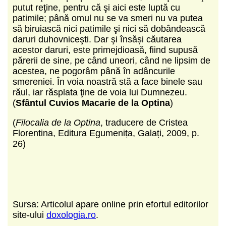
putut reţine, pentru că şi aici este luptă cu
patimile; până omul nu se va smeri nu va putea
să biruiască nici patimile şi nici să dobândească
daruri duhovniceşti. Dar şi însăși căutarea
acestor daruri, este primejdioasă, fiind supusă
părerii de sine, pe când uneori, când ne lipsim de
acestea, ne pogorâm până în adâncurile
smereniei. În voia noastră stă a face binele sau
răul, iar răsplata ţine de voia lui Dumnezeu.
(
Sfântul Cuvios Macarie de la Optina
)
(
Filocalia de la Optina
, traducere de Cristea
Florentina, Editura Egumenița, Galați, 2009, p.
26)
Sursa: Articolul apare online prin efortul editorilor
site-ului
doxologia.ro
.