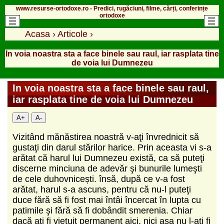
www.resurse-ortodoxe.ro - Predici, rugăciuni, filme, cărți, conferințe
ortodoxe
Acasa
›
Articole
›
In voia noastra sta a face binele sau raul, iar rasplata tine
de voia lui Dumnezeu
In voia noastra sta a face binele sau raul,
iar rasplata tine de voia lui Dumnezeu
A+
A-
Vizitând mănăstirea noastră v-aţi învrednicit să
gustaţi din darul stărilor harice. Prin aceasta vi s-a
arătat că harul lui Dumnezeu există, ca să puteţi
discerne minciuna de adevăr şi bunurile lumeşti
de cele duhovnicești. însă, după ce v-a fost
arătat, harul s-a ascuns, pentru că nu-l puteţi
duce fără să fi fost mai întâi încercat în lupta cu
patimile şi fără să fi dobândit smerenia. Chiar
dacă aţi fi vieţuit permanent aici, nici aşa nu l-aţi fi