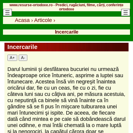
www.resurse-ortodoxe.ro - Predici, rugăciuni, filme, cărți, conferințe
ortodoxe
Acasa
›
Articole
›
Incercarile
Incercarile
A+
A-
Darul luminii şi desfătarea bucuriei nu urmează
îndeaproape orice întuneric, asprime a luptei sau
întunecare. Acestea însă vin negreşit înaintea
oricărui dar, fie cu un ceas, fie cu o zi, fie cu
câteva luni sau cu câţiva ani, pe măsura acestuia,
cu neputinţă ca binele să vină înainte ca în
gândire să se fi pus în mişcare tulburarea unei
mari întunecimi şi ispite. De aceea, de fiecare
dată când mintea e pe cale să dobândească darul
unei odihne, e mai întâi chemată la o mare luptă
şi la nenorociri, la capătul cărora doar se