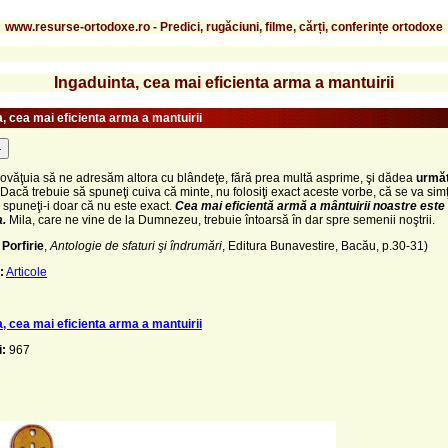
www.resurse-ortodoxe.ro - Predici, rugăciuni, filme, cărți, conferințe ortodoxe
Ingaduinta, cea mai eficienta arma a mantuirii
a, cea mai eficienta arma a mantuirii
-
ovăţuia să ne adresăm altora cu blândeţe, fără prea multă asprime, şi dădea
următ
Dacă trebuie să spuneţi cuiva că minte, nu folosiţi exact aceste vorbe, că se va simţi 
; spuneţi-i doar că nu este exact.
Cea mai eficientă armă a mântuirii noastre este
a.
Mila, care ne vine de la Dumnezeu, trebuie întoarsă în dar spre semenii noştrii.
 Porfirie
,
Antologie de sfaturi şi îndrumări
, Editura Bunavestire, Bacău, p.30-31)
:
Articole
a, cea mai eficienta arma a mantuirii
i:
967