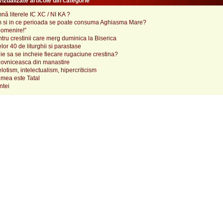
izualizate articole din categorie
ă literele IC XC / NI KA ?
 si in ce perioada se poate consuma Aghiasma Mare?
pomenire!”
tru crestinii care merg duminica la Biserica
lor 40 de liturghii si parastase
e sa se incheie fiecare rugaciune crestina?
ovniceasca din manastire
elotism, intelectualism, hipercriticism
mea este Tatal
ntei