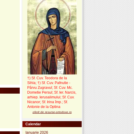
†) Sf. Cuv. Teodora de la
Sihla
;
†) Sf. Cuv. Pafnutie -
Pârvu Zugravul
; Sf. Cuv. Mc.
Dometie Persul; Sf. Ier. Narcis,
arhiep. Ierusalimului; Sf. Cuv.
Nicanor; Sf. Irina împ.; Sf.
Antonie de la Optina
oferit de resurse-ortodoxe.ro
Calendar
Ianuarie 2026