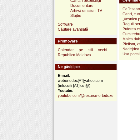
Cele mai v
Cântări bisericești
Documentare
Ce înseamn
Arhivă emisiuni TV
Cand, cum
Slujbe
„Vesnica 
Reguli pen
Software
Puterea ce
Căutare avansată
Cum trebui
Maica duh
Promovare
Pietism, z
Nadejdea 
Calendar pe stil vechi -
Usa pocai
Republica Moldova
Ne găsiți pe:
E-mail:
webortodox[AT]yahoo.com
(inlocuiti [AT] cu @)
Youtube:
youtube.com/@resurse-ortodoxe