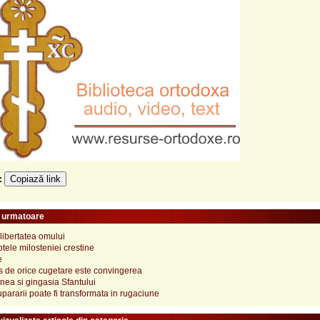
Copiază link
e:
e urmatoare
 libertatea omului
tele milosteniei crestine
e
s de orice cugetare este convingerea
ea si gingasia Sfantului
pararii poate fi transformata in rugaciune