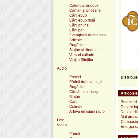
Calendar ortodox
Cântări și pricesne
Cărți epub
Cărți epub rusă
Cărți online
Cărți pdf
Evanghelii duminicale
Articole
Rugăciuni
Slujbe și rânduieli
Versuri colinde
Viețile Sfinților
Audio
Predici
Distribui
Părinți duhovnicești
Rugăciuni
Cântări bisericești
Articolel
Slujbe
Cărți
Botezul si
Colinde
Despre fap
Arhivă emisiuni radio
Necazuril
Mai presu
Foto
Compasiun
Video
Energia su
Părinți