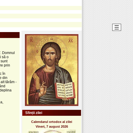
”. Domnul
i să o
 sunt
re prin
c în
e din
alt tărâm -
când
 deplina
ia,
Sfinții zilei
Calendarul ortodox al zilei
Vineri, 7 august 2026