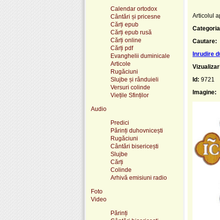
Calendar ortodox
Articolul a
Cântări și pricesne
Cărți epub
Categoria
Cărți epub rusă
Cărți online
Cautare:
Cărți pdf
Inrudire 
Evanghelii duminicale
Articole
Vizualizar
Rugăciuni
Slujbe și rânduieli
Id:
9721
Versuri colinde
Imagine:
Viețile Sfinților
Audio
Predici
Părinți duhovnicești
Rugăciuni
Cântări bisericești
Slujbe
Cărți
Colinde
Arhivă emisiuni radio
Foto
Video
Părinți