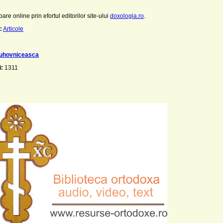
pare online prin efortul editorilor site-ului
doxologia.ro
.
:
Articole
duhovniceasca
i:
1311