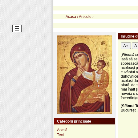
Acasa
›
Articole
›
Inrudire 
A+
A
„
Fiindcă ce
lasă să se
sporească 
aceleaşi p
cuvântul a
duhovnicea
acelaşi du
afară, de s
mai înalt 
nevoia o c
încredinţa
(
Sfântul T
București,
Categorii principale
Acasă
Text