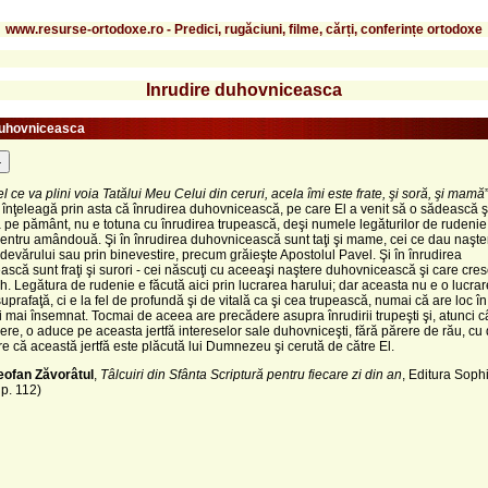
www.resurse-ortodoxe.ro - Predici, rugăciuni, filme, cărți, conferințe ortodoxe
Inrudire duhovniceasca
duhovniceasca
-
l ce va plini voia Tatălui Meu Celui din ceruri, acela îmi este frate, şi soră, şi mamă
 înţeleagă prin asta că înrudirea duhovnicească, pe care El a venit să o sădească ş
pe pământ, nu e totuna cu înrudirea trupească, deşi numele legăturilor de rudenie
entru amândouă. Şi în înrudirea duhovnicească sunt taţi şi mame, cei ce dau naşte
devărului sau prin binevestire, precum grăieşte Apostolul Pavel. Şi în înrudirea
scă sunt fraţi şi surori - cei născuţi cu aceeaşi naştere duhovnicească şi care cres
h. Legătura de rudenie e făcută aici prin lucrarea harului; dar aceasta nu e o lucrar
uprafaţă, ci e la fel de profundă şi de vitală ca şi cea trupească, numai că are loc în 
şi mai însemnat. Tocmai de aceea are precădere asupra înrudirii trupeşti şi, atunci 
ere, o aduce pe aceasta jertfă intereselor sale duhovniceşti, fără părere de rău, cu
re că această jertfă este plăcută lui Dumnezeu şi cerută de către El.
eofan Zăvorâtul
,
Tâlcuiri din Sfânta Scriptură pentru fiecare zi din an
, Editura Soph
 p. 112)