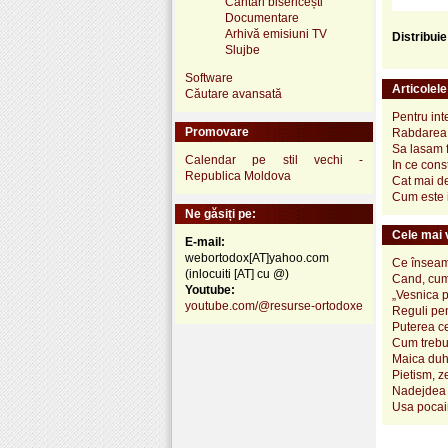
Cântări bisericești
Documentare
Arhivă emisiuni TV
Distribui
Slujbe
Software
Articolel
Căutare avansată
Pentru int
Promovare
Rabdarea 
Sa lasam 
Calendar pe stil vechi -
In ce con
Republica Moldova
Cat mai de
Cum este 
Ne găsiți pe:
Cele mai v
E-mail:
webortodox[AT]yahoo.com
Ce înseamn
(inlocuiti [AT] cu @)
Cand, cum
Youtube:
„Vesnica 
youtube.com/@resurse-ortodoxe
Reguli pen
Puterea ce
Cum trebui
Maica duh
Pietism, z
Nadejdea 
Usa pocai