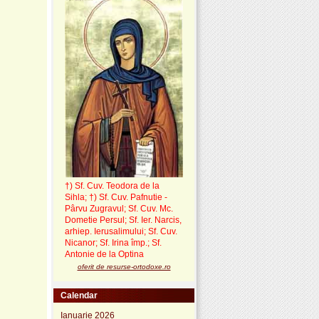
†) Sf. Cuv. Teodora de la
Sihla
;
†) Sf. Cuv. Pafnutie -
Pârvu Zugravul
; Sf. Cuv. Mc.
Dometie Persul; Sf. Ier. Narcis,
arhiep. Ierusalimului; Sf. Cuv.
Nicanor; Sf. Irina împ.; Sf.
Antonie de la Optina
oferit de resurse-ortodoxe.ro
Calendar
Ianuarie 2026