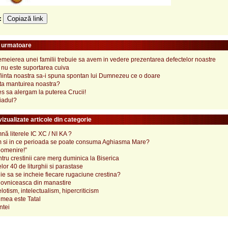
Copiază link
e:
e urmatoare
emeierea unei familii trebuie sa avem in vedere prezentarea defectelor noastre
nu este suportarea cuiva
fiinta noastra sa-i spuna spontan lui Dumnezeu ce o doare
sta mantuirea noastra?
s sa alergam la puterea Crucii!
iadul?
izualizate articole din categorie
ă literele IC XC / NI KA ?
 si in ce perioada se poate consuma Aghiasma Mare?
pomenire!”
tru crestinii care merg duminica la Biserica
lor 40 de liturghii si parastase
e sa se incheie fiecare rugaciune crestina?
ovniceasca din manastire
elotism, intelectualism, hipercriticism
mea este Tatal
ntei