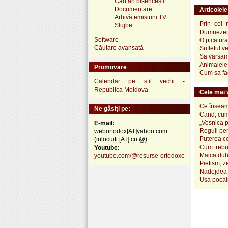
Cântări bisericești
Documentare
Articolel
Arhivă emisiuni TV
Prin cei 
Slujbe
Dumnezeu.
Software
O picatur
Căutare avansată
Sufletul v
Sa varsam 
Animalele 
Promovare
Cum sa fac
Calendar pe stil vechi -
Republica Moldova
Cele mai v
Ce înseamn
Ne găsiți pe:
Cand, cum
„Vesnica 
E-mail:
Reguli pen
webortodox[AT]yahoo.com
Puterea ce
(inlocuiti [AT] cu @)
Cum trebui
Youtube:
Maica duh
youtube.com/@resurse-ortodoxe
Pietism, z
Nadejdea 
Usa pocai