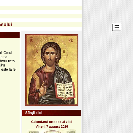
asului
lui. Omul
ia sa
tul fictiv
ăţii
este la fel
Sfinții zilei
Calendarul ortodox al zilei
Vineri, 7 august 2026