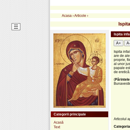
Acasa
›
Articole
›
Ispit
Ispita inf
A+
A
Ispita infa
are de ale
proprie, f
al unor jus
papale est
de eretică
(
Părintele
Bunavestir
Categorii principale
Articolul a
Acasă
Categoria
Text