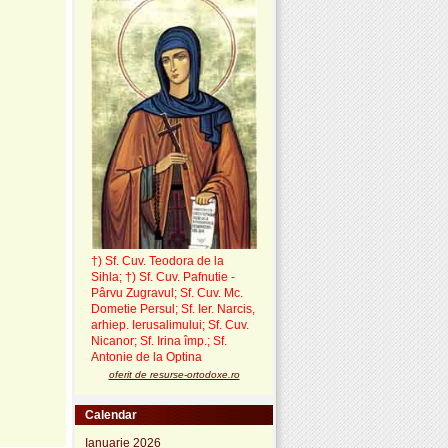
†) Sf. Cuv. Teodora de la
Sihla
;
†) Sf. Cuv. Pafnutie -
Pârvu Zugravul
; Sf. Cuv. Mc.
Dometie Persul; Sf. Ier. Narcis,
arhiep. Ierusalimului; Sf. Cuv.
Nicanor; Sf. Irina împ.; Sf.
Antonie de la Optina
oferit de resurse-ortodoxe.ro
Calendar
Ianuarie 2026