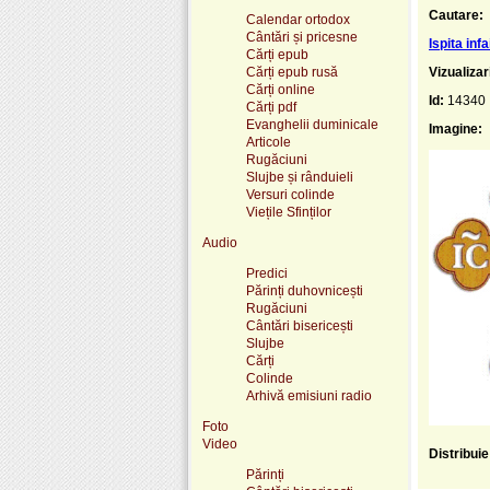
Cautare:
Calendar ortodox
Cântări și pricesne
Ispita inf
Cărți epub
Cărți epub rusă
Vizualizar
Cărți online
Id:
14340
Cărți pdf
Evanghelii duminicale
Imagine:
Articole
Rugăciuni
Slujbe și rânduieli
Versuri colinde
Viețile Sfinților
Audio
Predici
Părinți duhovnicești
Rugăciuni
Cântări bisericești
Slujbe
Cărți
Colinde
Arhivă emisiuni radio
Foto
Video
Distribui
Părinți