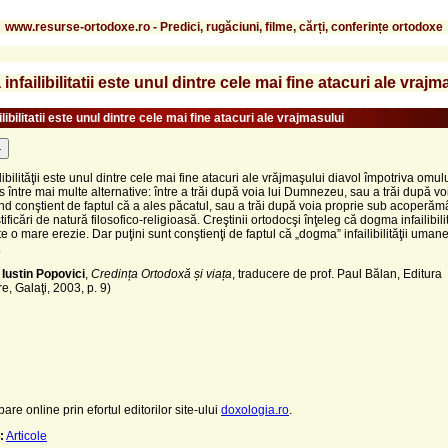
www.resurse-ortodoxe.ro - Predici, rugăciuni, filme, cărți, conferințe ortodoxe
a infailibilitatii este unul dintre cele mai fine atacuri ale vrajm
ailibilitatii este unul dintre cele mai fine atacuri ale vrajmasului
-
ilibilităţii este unul dintre cele mai fine atacuri ale vrăjmaşului diavol împotriva omu
s între mai multe alternative: între a trăi după voia lui Dumnezeu, sau a trăi după vo
iind conştient de faptul că a ales păcatul, sau a trăi după voia proprie sub acoperămân
tificări de natură filosofico-religioasă. Creştinii ortodocşi înţeleg că dogma infailibilit
e o mare erezie. Dar puţini sunt conştienţi de faptul că „dogma” infailibilităţii umane 
.
 Iustin Popovici
,
Credința Ortodoxă și viața
, traducere de prof. Paul Bălan, Editura
e, Galaţi, 2003, p. 9)
pare online prin efortul editorilor site-ului
doxologia.ro
.
:
Articole