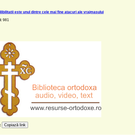
ailibilitatii este unul dintre cele mai fine atacuri ale vrajmasului
i:
981
Copiază link
e: