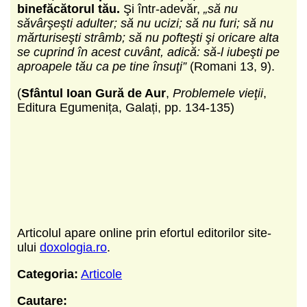
binefăcătorul tău.
Şi într-adevăr,
„să nu
săvârşeşti adulter; să nu ucizi; să nu furi; să nu
mărturiseşti strâmb; să nu pofteşti şi oricare alta
se cuprind în acest cuvânt, adică: să-l iubeşti pe
aproapele tău ca pe tine însuţi”
(Romani 13, 9).
(
Sfântul Ioan Gură de Aur
,
Problemele vieţii
,
Editura Egumenița, Galați, pp. 134-135)
Articolul apare online prin efortul editorilor site-
ului
doxologia.ro
.
Categoria:
Articole
Cautare: