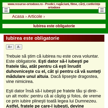
www.resurse-ortodoxe.ro - Predici, rugăciuni, filme, cărți, conferințe
ortodoxe
Acasa
›
Articole
›
Iubirea este obligatorie
Iubirea este obligatorie
A+
A-
Trebuie să ştim că iubirea nu este ceva voluntar.
Este obligatorie.
Eşti dator să-l iubeşti pe
fratele tău, atât pentru că eşti înrudit
duhovniceşte cu el, cât şi pentru că vă sunteţi
mădulare unul altuia
. Dacă lipseşte dragostea,
vine nimicirea.
Eşti dator însă să-l iubeşti pe fratele tău şi dintr-
un alt motiv: pentru că ai câştig şi folos, de vreme
ce prin iubire plineşti toată legea lui Dumnezeu.
Astfel, fratele pe care-l iubeşti, devine