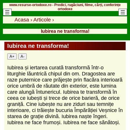
www.resurse-ortodoxe.ro - Predici, rugăciuni, filme, cărți, conferințe
ortodoxe
Acasa
›
Articole
›
Iubirea ne transforma!
Iubirea ne transforma!
A+
A-
Iubirea și iertarea curată transformă într-o
liturghie lăuntrică chipul din om. Dragostea are
raze puternice care prăjește prin flacăra interioară
orice umbră de răutate din exterior, este lumina
care alungă întunericul. Iubirea te transformă în
ceea ce iubești și trece de orice barieră, de orice
graniță. Cine iubește nu are ziduri sau temnițe
interioare, ci trăiește bucuria Împărăției Veșnice în
starea de grație divină. Iubirea naște îngeri.
Iubirea ne face frumoși. Iubirea ne face sănătoși.