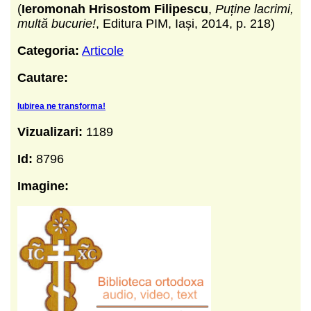
(
Ieromonah Hrisostom Filipescu
,
Puține lacrimi,
multă bucurie!
, Editura PIM, Iași, 2014, p. 218)
Categoria:
Articole
Cautare:
Iubirea ne transforma!
Vizualizari:
1189
Id:
8796
Imagine: