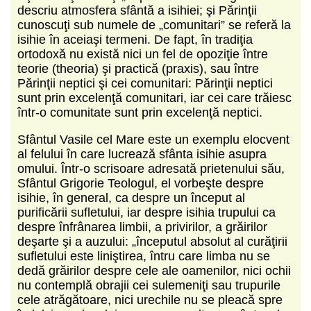
descriu atmosfera sfântă a isihiei; şi Părinţii
cunoscuţi sub numele de „comunitari” se referă la
isihie în aceiaşi termeni. De fapt, în tradiţia
ortodoxă nu există nici un fel de opoziţie între
teorie (theoria) şi practică (praxis), sau între
Părinţii neptici şi cei comunitari: Părinţii neptici
sunt prin excelenţă comunitari, iar cei care trăiesc
într-o comunitate sunt prin excelenţă neptici.
Sfântul Vasile cel Mare este un exemplu elocvent
al felului în care lucrează sfânta isihie asupra
omului. Într-o scrisoare adresată prietenului său,
Sfântul Grigorie Teologul, el vorbeşte despre
isihie, în general, ca despre un început al
purificării sufletului, iar despre isihia trupului ca
despre înfrânarea limbii, a privirilor, a grăirilor
deşarte şi a auzului: „începutul absolut al curăţirii
sufletului este liniştirea, întru care limba nu se
dedă grăirilor despre cele ale oamenilor, nici ochii
nu contemplă obrajii cei sulemeniţi sau trupurile
cele atrăgătoare, nici urechile nu se pleacă spre