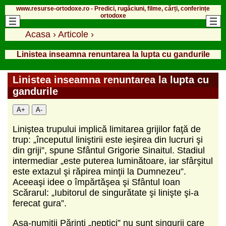
www.resurse-ortodoxe.ro - Predici, rugăciuni, filme, cărți, conferințe
ortodoxe
Acasa
›
Articole
›
Linistea inseamna renuntarea la lupta cu gandurile
Linistea inseamna renuntarea la lupta cu
gandurile
A+
A-
Liniştea trupului implică limitarea grijilor faţă de
trup: „începutul liniştirii este ieşirea din lucruri şi
din griji”, spune Sfântul Grigorie Sinaitul. Stadiul
intermediar „este puterea luminătoare, iar sfârşitul
este extazul şi răpirea minţii la Dumnezeu”.
Aceeaşi idee o împărtăşea şi Sfântul Ioan
Scărarul: „Iubitorul de singurătate şi linişte şi-a
ferecat gura”.
Aşa-numiţii Părinţi „neptici” nu sunt singurii care