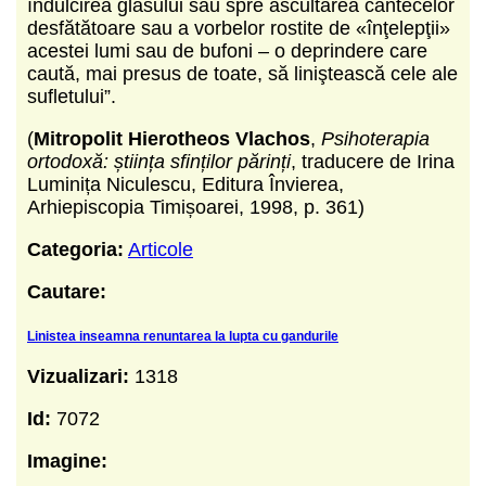
îndulcirea glasului sau spre ascultarea cântecelor
desfătătoare sau a vorbelor rostite de «înţelepţii»
acestei lumi sau de bufoni –
o deprindere care
caută, mai presus de toate, să liniştească cele ale
sufletului”.
(
Mitropolit Hierotheos Vlachos
,
Psihoterapia
ortodoxă: știința sfinților părinți
, traducere de Irina
Luminița Niculescu, Editura Învierea,
Arhiepiscopia Timișoarei, 1998, p. 361)
Categoria:
Articole
Cautare:
Linistea inseamna renuntarea la lupta cu gandurile
Vizualizari:
1318
Id:
7072
Imagine: