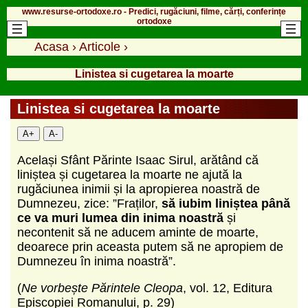
www.resurse-ortodoxe.ro - Predici, rugăciuni, filme, cărți, conferințe
ortodoxe
Acasa
›
Articole
›
Linistea si cugetarea la moarte
Linistea si cugetarea la moarte
A+
A-
Același Sfânt Părinte Isaac Sirul, arătând că
liniștea și cugetarea la moarte ne ajută la
rugăciunea inimii și la apropierea noastră de
Dumnezeu, zice: ”Fraților,
să iubim liniștea până
ce va muri lumea din inima noastră
și
necontenit să ne aducem aminte de moarte,
deoarece prin aceasta putem să ne apropiem de
Dumnezeu în inima noastră”.
(
Ne vorbește Părintele Cleopa
, vol. 12, Editura
Episcopiei Romanului, p. 29)