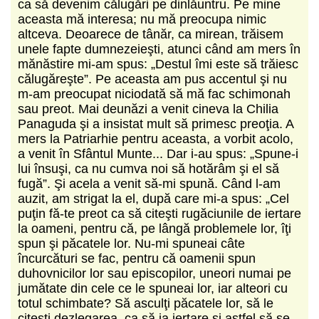
ca să devenim călugări pe dinlăuntru. Pe mine
aceasta mă interesa; nu mă preocupa nimic
altceva. Deoarece de tânăr, ca mirean, trăisem
unele fapte dumnezeieşti, atunci când am mers în
mănăstire mi-am spus: „Destul îmi este să trăiesc
călugăreşte”. Pe aceasta am pus accentul şi nu
m-am preocupat niciodată să mă fac schimonah
sau preot. Mai deunăzi a venit cineva la Chilia
Panaguda şi a insistat mult să primesc preoţia. A
mers la Patriarhie pentru aceasta, a vorbit acolo,
a venit în Sfântul Munte... Dar i-au spus: „Spune-i
lui însuşi, ca nu cumva noi să hotărâm şi el să
fugă”. Şi acela a venit să-mi spună. Când l-am
auzit, am strigat la el, după care mi-a spus: „Cel
puţin fă-te preot ca să citeşti rugăciunile de iertare
la oameni, pentru că, pe lângă problemele lor, îţi
spun şi păcatele lor. Nu-mi spuneai câte
încurcături se fac, pentru că oamenii spun
duhovnicilor lor sau episcopilor, uneori numai pe
jumătate din cele ce le spuneai lor, iar alteori cu
totul schimbate? Să asculţi păcatele lor, să le
citeşti dezlegarea, ca să ia iertare şi astfel să se