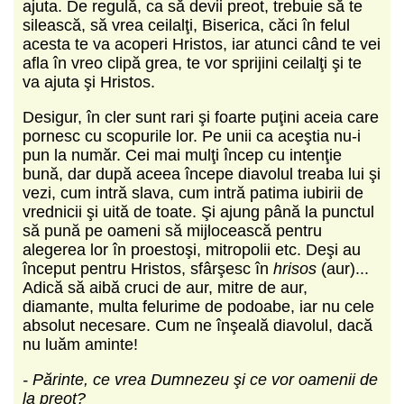
ajuta. De regulă, ca să devii preot, trebuie să te
silească, să vrea ceilalţi, Biserica, căci în felul
acesta te va acoperi Hristos, iar atunci când te vei
afla în vreo clipă grea, te vor sprijini ceilalţi şi te
va ajuta şi Hristos.
Desigur, în cler sunt rari şi foarte puţini aceia care
pornesc cu scopurile lor. Pe unii ca aceştia nu-i
pun la număr. Cei mai mulţi încep cu intenţie
bună, dar după aceea începe diavolul treaba lui şi
vezi, cum intră slava, cum intră patima iubirii de
vrednicii şi uită de toate. Şi ajung până la punctul
să pună pe oameni să mijlocească pentru
alegerea lor în proestoşi, mitropolii etc. Deşi au
început pentru Hristos, sfârşesc în
hrisos
(aur)...
Adică să aibă cruci de aur, mitre de aur,
diamante, multa felurime de podoabe, iar nu cele
absolut necesare. Cum ne înşeală diavolul, dacă
nu luăm aminte!
- Părinte, ce vrea Dumnezeu şi ce vor oamenii de
la preot?