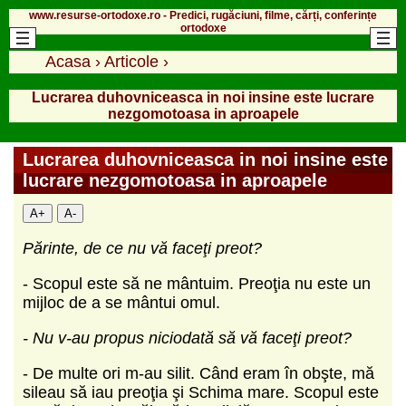
www.resurse-ortodoxe.ro - Predici, rugăciuni, filme, cărți, conferințe
ortodoxe
Acasa
›
Articole
›
Lucrarea duhovniceasca in noi insine este lucrare
nezgomotoasa in aproapele
Lucrarea duhovniceasca in noi insine este
lucrare nezgomotoasa in aproapele
A+
A-
Părinte, de ce nu vă faceţi preot?
- Scopul este să ne mântuim. Preoţia nu este un
mijloc de a se mântui omul.
- Nu v-au propus niciodată să vă faceţi preot?
- De multe ori m-au silit. Când eram în obşte, mă
sileau să iau preoţia şi Schima mare. Scopul este