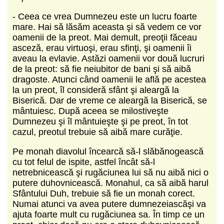
- Ceea ce vrea Dumnezeu este un lucru foarte
mare. Hai să lăsăm aceasta şi să vedem ce vor
oamenii de la preot. Mai demult, preoţii făceau
asceză, erau virtuoşi, erau sfinţi, şi oamenii îi
aveau la evlavie. Astăzi oamenii vor două lucruri
de la preot: să fie neiubitor de bani şi să aibă
dragoste. Atunci când oamenii le află pe acestea
la un preot, îl consideră sfânt şi aleargă la
Biserică. Dar de vreme ce aleargă la Biserică, se
mântuiesc. După aceea se milostiveşte
Dumnezeu şi îl mântuieşte şi pe preot, în tot
cazul, preotul trebuie să aibă mare curăţie.
Pe monah diavolul încearcă să-l slăbănogească
cu tot felul de ispite, astfel încât să-l
netrebnicească şi rugăciunea lui să nu aibă nici o
putere duhovnicească. Monahul, ca să aibă harul
Sfântului Duh, trebuie să fie un monah corect.
Numai atunci va avea putere dumnezeiascăşi va
ajuta foarte mult cu rugăciunea sa. În timp ce un