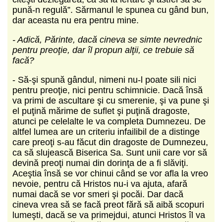
pună-n regulă”. Sărmanul le spunea cu gând bun,
dar aceasta nu era pentru mine.
- Adică, Părinte, dacă cineva se simte nevrednic
pentru preoţie, dar îl propun alţii, ce trebuie să
facă?
- Să-şi spună gândul, nimeni nu-l poate sili nici
pentru preoţie, nici pentru schimnicie. Dacă însă
va primi de ascultare şi cu smerenie, şi va pune şi
el puţină mărime de suflet şi puţină dragoste,
atunci pe celelalte le va completa Dumnezeu. De
altfel lumea are un criteriu infailibil de a distinge
care preoţi s-au făcut din dragoste de Dumnezeu,
ca să slujească Biserica Sa. Sunt unii care vor să
devină preoţi numai din dorinţa de a fi slăviţi.
Aceştia însă se vor chinui când se vor afla la vreo
nevoie, pentru că Hristos nu-i va ajuta, afară
numai dacă se vor smeri şi pocăi. Dar dacă
cineva vrea să se facă preot fără să aibă scopuri
lumeşti, dacă se va primejdui, atunci Hristos îl va