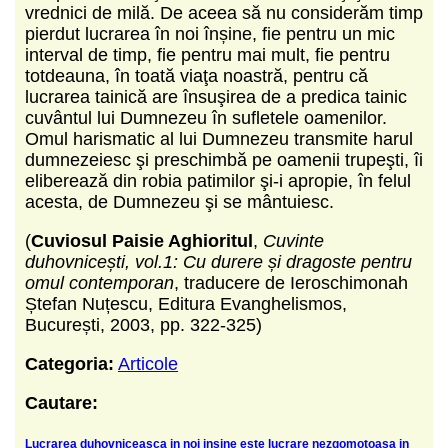
vrednici de milă. De aceea să nu considerăm timp
pierdut lucrarea în noi înșine, fie pentru un mic
interval de timp, fie pentru mai mult, fie pentru
totdeauna, în toată viaţa noastră, pentru că
lucrarea tainică are însuşirea de a predica tainic
cuvântul lui Dumnezeu în sufletele oamenilor.
Omul harismatic al lui Dumnezeu transmite harul
dumnezeiesc şi preschimbă pe oamenii trupeşti, îi
eliberează din robia patimilor şi-i apropie, în felul
acesta, de Dumnezeu şi se mântuiesc.
(
Cuviosul Paisie Aghioritul
,
Cuvinte
duhovnicești, vol.1: Cu durere și dragoste pentru
omul contemporan
, traducere de Ieroschimonah
Ștefan Nuțescu, Editura Evanghelismos,
București, 2003, pp. 322-325)
Categoria:
Articole
Cautare:
Lucrarea duhovniceasca in noi insine este lucrare nezgomotoasa in