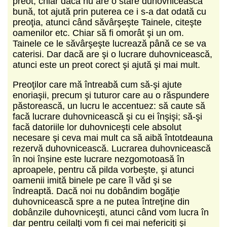
preot, chiar dacă nu are o stare duhovnicească
bună, tot ajută prin puterea ce i s-a dat odată cu
preoţia, atunci când săvârşeşte Tainele, citeşte
oamenilor etc. Chiar să fi omorât şi un om.
Tainele ce le săvârşeşte lucrează până ce se va
caterisi. Dar dacă are şi o lucrare duhovnicească,
atunci este un preot corect şi ajută şi mai mult.
Preoţilor care mă întreabă cum să-şi ajute
enoriaşii, precum şi tuturor care au o răspundere
păstorească, un lucru le accentuez: să caute să
facă lucrare duhovnicească şi cu ei înşişi; să-şi
facă datoriile lor duhovniceşti cele absolut
necesare şi ceva mai mult ca să aibă întotdeauna
rezervă duhovnicească. Lucrarea duhovnicească
în noi înșine este lucrare nezgomotoasă în
aproapele, pentru că pilda vorbeşte, şi atunci
oamenii imită binele pe care îl văd şi se
îndreaptă. Dacă noi nu dobândim bogăţie
duhovnicească spre a ne putea întreţine din
dobânzile duhovniceşti, atunci când vom lucra în
dar pentru ceilalţi vom fi cei mai nefericiţi şi