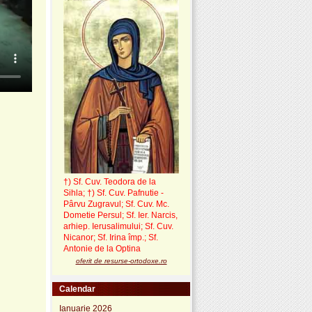
†) Sf. Cuv. Teodora de la
Sihla
;
†) Sf. Cuv. Pafnutie -
Pârvu Zugravul
; Sf. Cuv. Mc.
Dometie Persul; Sf. Ier. Narcis,
arhiep. Ierusalimului; Sf. Cuv.
Nicanor; Sf. Irina împ.; Sf.
Antonie de la Optina
oferit de resurse-ortodoxe.ro
Calendar
Ianuarie 2026