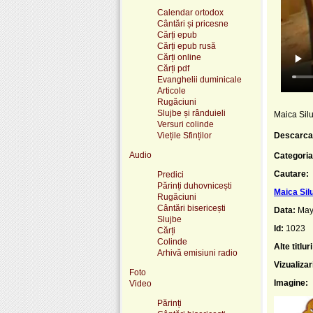
Calendar ortodox
Cântări și pricesne
Cărți epub
Cărți epub rusă
Cărți online
Cărți pdf
Evanghelii duminicale
Articole
Rugăciuni
Slujbe și rânduieli
Maica Sil
Versuri colinde
Viețile Sfinților
Descarca
Audio
Categoria
Cautare:
Predici
Părinți duhovnicești
Maica Sil
Rugăciuni
Cântări bisericești
Data:
May
Slujbe
Id:
1023
Cărți
Colinde
Alte titluri
Arhivă emisiuni radio
Vizualizar
Foto
Imagine:
Video
Părinți