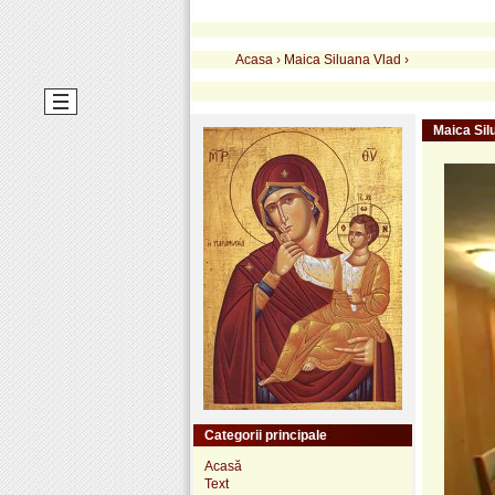
Acasa
›
Maica Siluana Vlad
›
Maica Sil
Categorii principale
Acasă
Text