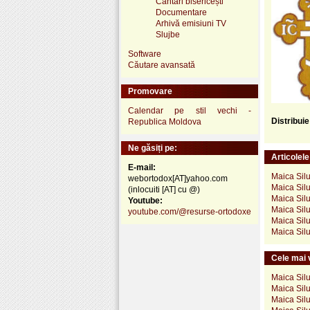
Cântări bisericești
Documentare
Arhivă emisiuni TV
Slujbe
Software
Căutare avansată
Promovare
Calendar pe stil vechi -
Distribui
Republica Moldova
Ne găsiți pe:
Articolel
E-mail:
Maica Silu
webortodox[AT]yahoo.com
Maica Silu
(inlocuiti [AT] cu @)
Maica Sil
Youtube:
Maica Sil
youtube.com/@resurse-ortodoxe
Maica Silu
Maica Silu
Cele mai v
Maica Silu
Maica Silu
Maica Silu