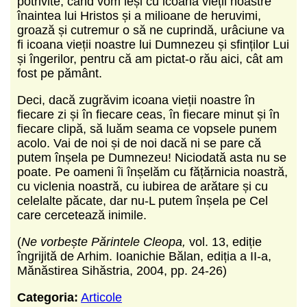
potrivite, când vom ieși cu icoana vieții noastre
înaintea lui Hristos și a milioane de heruvimi,
groază și cutremur o să ne cuprindă, urâciune va
fi icoana vieții noastre lui Dumnezeu și sfinților Lui
și îngerilor, pentru că am pictat-o rău aici, cât am
fost pe pământ.
Deci, dacă zugrăvim icoana vieții noastre în
fiecare zi și în fiecare ceas, în fiecare minut și în
fiecare clipă, să luăm seama ce vopsele punem
acolo. Vai de noi și de noi dacă ni se pare că
putem înșela pe Dumnezeu! Niciodată asta nu se
poate. Pe oameni îi înșelăm cu fățărnicia noastră,
cu viclenia noastră, cu iubirea de arătare și cu
celelalte păcate, dar nu-L putem înșela pe Cel
care cercetează inimile.
(
Ne vorbește Părintele Cleopa,
vol. 13, ediție
îngrijită de Arhim. Ioanichie Bălan, ediția a II-a,
Mănăstirea Sihăstria, 2004, pp. 24-26)
Categoria:
Articole