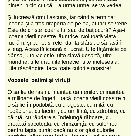
nimeni nicio critică. La urma urmei se va vedea.
Și lucrează omul ascuns, iar când a terminat
icoana și a tras draperia de pe ea, atunci se vede.
Este de cinste icoana lui sau de batjocură? Așa-i
icoana vieții noastre lăuntrice. Noi toată viața
lucrăm, și bune, și rele, dar la sfârșit o să iasă în
vileag. Această icoană ai lucrat. Uite fățărnicie pe
dânsa, uite viclenie, uite slavă deșartă, uite
mândrie, uite ură, uite lenevie, uite moleșeală,
uite răspândire. Iaca toate culorile noastre!
Vopsele, patimi și virtuți
O să fie de râs nu înaintea oamenilor, ci înaintea
a milioane de îngeri. Dacă icoana vieții noastre n-
o să fie împodobită cu dragoste, cu milă, cu
rugăciune, cu lacrimi, cu umilință, cu zdrobire, cu
căință, cu răbdare și îndelungă răbdare, cu
dreaptă socoteală, cu chibzuință, cu suferirea
pentru fapta bună; dacă nu s-or găsi culorile