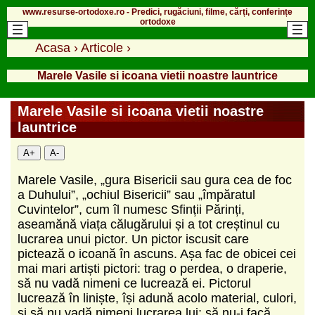
www.resurse-ortodoxe.ro - Predici, rugăciuni, filme, cărți, conferințe
ortodoxe
Acasa
›
Articole
›
Marele Vasile si icoana vietii noastre launtrice
Marele Vasile si icoana vietii noastre
launtrice
A+
A-
Marele Vasile, „gura Bisericii sau gura cea de foc
a Duhului”, „ochiul Bisericii” sau „împăratul
Cuvintelor”, cum îl numesc Sfinții Părinți,
aseamănă viața călugărului și a tot creștinul cu
lucrarea unui pictor. Un pictor iscusit care
pictează o icoană în ascuns. Așa fac de obicei cei
mai mari artiști pictori: trag o perdea, o draperie,
să nu vadă nimeni ce lucrează ei. Pictorul
lucrează în liniște, își adună acolo material, culori,
și să nu vadă nimeni lucrarea lui; să nu-i facă