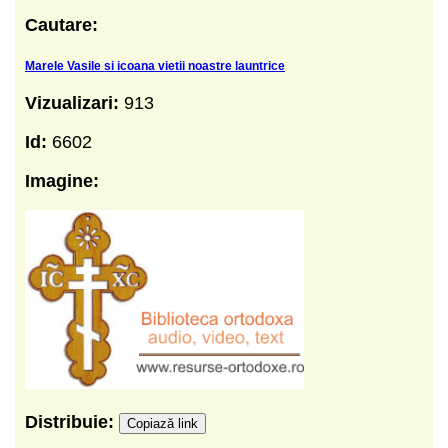
Cautare:
Marele Vasile si icoana vietii noastre launtrice
Vizualizari:
913
Id:
6602
Imagine:
Distribuie:
Copiază link