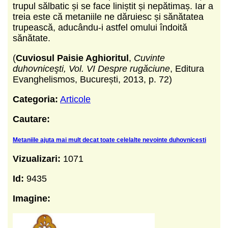
trupul sălbatic și se face liniștit și nepătimaș. Iar a
treia este că metaniile ne dăruiesc și sănătatea
trupească, aducându-i astfel omului îndoită
sănătate.
(
Cuviosul Paisie Aghioritul
,
Cuvinte
duhovniceşti, Vol. VI Despre rugăciune
, Editura
Evanghelismos, București, 2013, p. 72)
Categoria:
Articole
Cautare:
Metaniile ajuta mai mult decat toate celelalte nevointe duhovnicesti
Vizualizari:
1071
Id:
9435
Imagine: