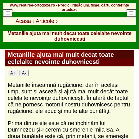
www.resurse-ortodoxe.ro - Predici, rugăciuni, filme, cărți, conferințe
ortodoxe
Acasa
›
Articole
›
Metaniile ajuta mai mult decat toate celelalte nevointe
duhovnicesti
Metaniile ajuta mai mult decat toate
celelalte nevointe duhovnicesti
A+
A-
Metaniile înseamnă rugăciune, dar în același
timp, sunt și asceză și ajută mai mult decât toate
celelalte nevoințe duhovnicești. În afară de faptul
că ne pornesc motorul nostru duhovnicesc pentru
rugăciune, ele aduc și multe alte bunătăți.
Prima dintre ele este că ne închinăm lui
Dumnezeu și-I cerem cu smerenie mila Sa. A
doua bunătate este că, prin metanii, se smerește