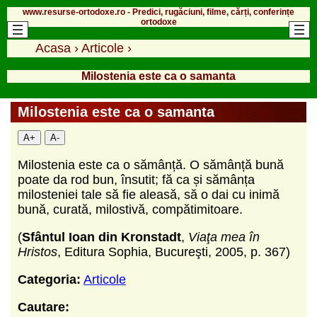
www.resurse-ortodoxe.ro - Predici, rugăciuni, filme, cărți, conferințe
ortodoxe
Acasa
›
Articole
›
Milostenia este ca o samanta
Milostenia este ca o samanta
A+
A-
Milostenia este ca o sămânță. O sămânță bună
poate da rod bun, însutit; fă ca și sămânța
milosteniei tale să fie aleasă, să o dai cu inimă
bună, curată, milostivă, compătimitoare.
(
Sfântul Ioan din Kronstadt
,
Viaţa mea în
Hristos
, Editura Sophia, Bucureşti, 2005, p. 367)
Categoria:
Articole
Cautare: