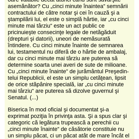
asemănător? Cu „cinci minute înaintea” semnării
contrac­tului de către notar şi cei în cauză şi a
ştampilării lui, el este o simplă hârtie, iar „cu cinci
minute mai târziu” este un act public ce
pricinuieşte consecinţe legale de netăgăduit
(drepturi şi datorii), uneori de nemăsurată
întindere. Cu cinci minute înainte de semnarea
lui, testamentul nu diferă de o hârtie de ambalaj,
dar cu cinci minute mai târ­ziu are puterea să
determine soarta unei averi de sute de milioane.
Cu „cinci minute înainte” de jurământul Preşedin­
telui Republicii, el este un simplu cetăţean, lipsit
de orice stăpânire specială, iar „cu cinci minute
mai târziu” are pute­rea să dizolve guvernul şi
Senatul. (...)
Biserica în mod oficial şi documentat şi-a
exprimat poziţia în privinţa asta. Şi a spus clar şi
categoric că legătura trupească a perechii cu
„cinci minute înainte” de căsătorie constituie nu
un simplu păcat, ci un păcat atât de mare încât el