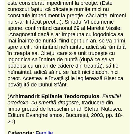
este considerat impediment la preoţie. (Este
cunoscut faptul că păcatele numite mici nu
constituie impediment la preoţie, căci altfel nimeni
nu s-ar fi făcut preot...). Sinodul VI ecumenic
spune, confirmând canonul 69 al Marelui Vasile:
„Anagnostul dacă s-ar împre­una cu logodnica sa
mai înainte de nuntă, fiind oprit un an, se va primi
spre a citi, rămânând neînaintat, adică să rămână
în treapta sa. Citeţul care s-a unit trupeşte cu
logodnica sa înainte de nuntă (după ce se va
pedepsi cu un an de cădere din treaptă), să fie
neînaintat, adică să nu se facă nici diacon, nici
preot. Acestea le învaţă şi le legiferează Biserica
povăţuită de Duhul Sfânt.
(
Arhimandrit Epifanie Teodoropulos
,
Familiei
ortodoxe, cu smerită dragoste
, traducere din
limba greacă de Ieroschimonah Ștefan Nuțescu,
Editura Evanghelismos, București, 2003, pp. 18-
20)
Categoria:
Familie