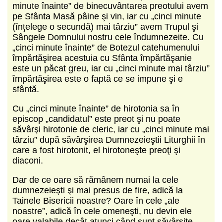
minute înainte” de binecuvântarea preotului avem
pe Sfânta Masă pâine şi vin, iar cu „cinci minute
(înţelege o secundă) mai târziu” avem Trupul şi
Sângele Domnului nos­tru cele îndumnezeite. Cu
„cinci minute înainte” de Botezul catehumenului
împărtăşirea acestuia cu Sfânta împărtă­şanie
este un păcat greu, iar cu „cinci minute mai târziu”
împărtăşirea este o faptă ce se impune şi e
sfântă.
Cu „cinci minute înainte” de hirotonia sa în
episcop „candidatul” este preot şi nu poate
săvârşi hirotonie de cleric, iar cu „cinci minute mai
târziu” după săvârşirea Dumnezeieştii Liturghii în
care a fost hirotonit, el hirotoneşte preoţi şi
diaconi.
Dar de ce oare să rămânem numai la cele
dumnezeieşti şi mai presus de fire, adică la
Tainele Bisericii noastre? Oare în cele „ale
noastre”, adică în cele omeneşti, nu devin ele
oare valabile decât atunci când sunt săvârşite