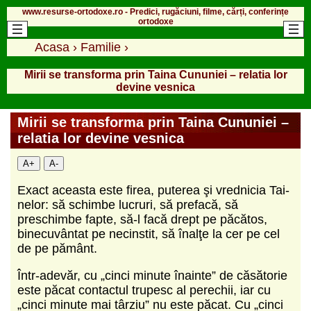
www.resurse-ortodoxe.ro - Predici, rugăciuni, filme, cărți, conferințe
ortodoxe
Acasa
›
Familie
›
Mirii se transforma prin Taina Cununiei – relatia lor
devine vesnica
Mirii se transforma prin Taina Cununiei –
relatia lor devine vesnica
A+
A-
Exact aceasta este firea, puterea şi vrednicia Tai­
nelor: să schimbe lucruri, să prefacă, să
preschimbe fapte, să-l facă drept pe păcătos,
binecuvântat pe necinstit, să înalţe la cer pe cel
de pe pământ.
Într-adevăr, cu „cinci minute înainte” de căsătorie
este păcat contactul trupesc al perechii, iar cu
„cinci minute mai târziu” nu este păcat. Cu „cinci