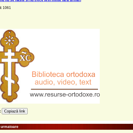
i:
1061
Copiază link
e:
e urmatoare