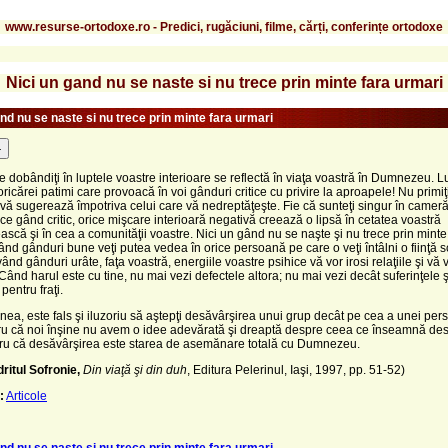
www.resurse-ortodoxe.ro - Predici, rugăciuni, filme, cărți, conferințe ortodoxe
Nici un gand nu se naste si nu trece prin minte fara urmari
nd nu se naste si nu trece prin minte fara urmari
-
e dobândiţi în luptele voastre interioare se reflectă în viaţa voastră în Dumnezeu. Lu
oricărei patimi care provoacă în voi gânduri critice cu privire la aproapele! Nu primi
vă sugerează împotriva celui care vă nedreptăţeşte. Fie că sunteţi singur în camer
ice gând critic, orice mişcare interioară negativă creează o lipsă în cetatea voastră
scă şi în cea a comunităţii voastre. Nici un gând nu se naşte şi nu trece prin minte
ând gânduri bune veţi putea vedea în orice persoană pe care o veţi întâlni o fiinţă 
ând gânduri urâte, faţa voastră, energiile voastre psihice vă vor irosi relaţiile şi vă 
 Când harul este cu tine, nu mai vezi defectele altora; nu mai vezi decât suferinţele ş
pentru fraţi.
a, este fals şi iluzoriu să aştepţi desăvârşirea unui grup decât pe cea a unei per
tru că noi înşine nu avem o idee adevărată şi dreaptă despre ceea ce înseamnă des
tru că desăvârşirea este starea de asemănare totală cu Dumnezeu.
ritul Sofronie,
Din viaţă şi din duh
, Editura Pelerinul, Iaşi, 1997, pp. 51-52)
:
Articole
nd nu se naste si nu trece prin minte fara urmari