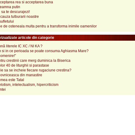
ceptarea rea si acceptarea buna
seamna putin
 sa te descurajezi!
 cauza tulburarii noastre
ufletului
e de osteneala multa pentru a transforma inimile oamenilor
izualizate articole din categorie
ă literele IC XC / NI KA ?
 si in ce perioada se poate consuma Aghiasma Mare?
pomenire!”
tru crestinii care merg duminica la Biserica
lor 40 de liturghii si parastase
e sa se incheie fiecare rugaciune crestina?
ovniceasca din manastire
mea este Tatal
elotism, intelectualism, hipercriticism
ntei