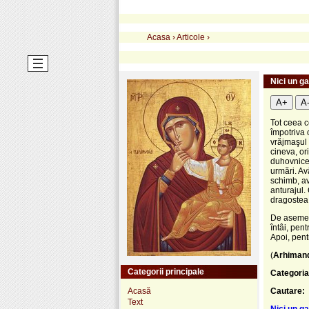
Acasa
›
Articole
›
Nici un ga
A+
A
Tot ceea c
împotriva 
vrăjmaşul 
cineva, or
duhovnicea
urmări. Av
schimb, av
anturajul.
dragostea 
De asemene
întâi, pen
Apoi, pen
(
Arhimand
Categorii principale
Categoria
Acasă
Cautare:
Text
Nici un ga