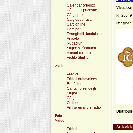
Calendar ortodox
Vizualizar
Cântări și pricesne
Cărți epub
Id:
20549
Cărți epub rusă
Imagine:
Cărți online
Cărți pdf
Evanghelii duminicale
Articole
Rugăciuni
Slujbe și rânduieli
Versuri colinde
Viețile Sfinților
Audio
Predici
Părinți duhovnicești
Rugăciuni
Cântări bisericești
Slujbe
Cărți
Colinde
Arhivă emisiuni radio
Distribui
Foto
Video
Articolel
Părinți