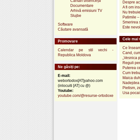
Cântări bisericești
Despre ac
Documentare
A fi om in
Arhivă emisiuni TV
Nu trebuie
Slujbe
Patimile –
Smerirea s
Software
Este nevoi
Căutare avansată
Cele mai v
Promovare
Ce înseamn
Calendar pe stil vechi -
Cand, cum
Republica Moldova
„Vesnica 
Reguli pen
Ne găsiți pe:
Puterea ce
Cum trebui
E-mail:
Maica duh
webortodox[AT]yahoo.com
Nadejdea 
(inlocuiti [AT] cu @)
Pietism, z
Youtube:
Usa pocai
youtube.com/@resurse-ortodoxe