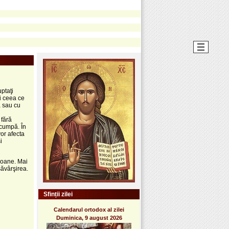
ptaţi
ţi ceea ce
ă sau cu
 fără
scumpă. În
vor afecta
i
soane. Mai
ăvârşirea.
Sfinții zilei
Calendarul ortodox al zilei
Duminica, 9 august 2026