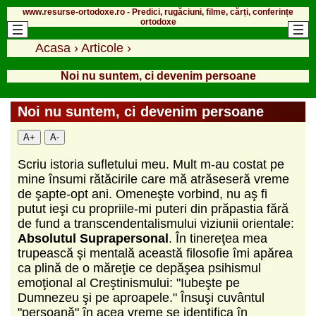
www.resurse-ortodoxe.ro - Predici, rugăciuni, filme, cărți, conferințe
ortodoxe
Acasa
›
Articole
›
Noi nu suntem, ci devenim persoane
Noi nu suntem, ci devenim persoane
A+
A-
Scriu istoria sufletului meu. Mult m-au costat pe
mine însumi rătăcirile care mă atrăseseră vreme
de şapte-opt ani. Omeneşte vorbind, nu aş fi
putut ieşi cu propriile-mi puteri din prăpastia fără
de fund a transcendentalismului viziunii orientale:
Absolutul Suprapersonal
. În tinereţea mea
trupească şi mentală această filosofie îmi apărea
ca plină de o măreţie ce depăşea psihismul
emoţional al Creştinismului: "Iubeşte pe
Dumnezeu şi pe aproapele." Însuşi cuvântul
"persoană" în acea vreme se identifica în