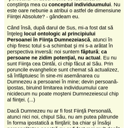
conştiinţa mea cu
conceptul individuumului
. Nu
este oare nebunie a atribui o astfel de dimensiune
Fiinţei Absolute? - gândeam eu.
Când însă, după darul de Sus, mi-a fost dat să
înţeleg
locul ontologic al principiului
Persoanei în Fiinţa Dumnezeiască
, atunci în
chip firesc totul s-a schimbat şi mi s-a arătat în
perspectiva inversă: noi suntem
făptură
;
ca
persoane ne zidim potenţial, nu actual
. Eu nu
sunt Fiinţa cea Dintâi, ci chip făcut al Său. Prin
poruncile evanghelice sunt chemat să actualizez,
să înfăptuiesc în sine-mi asemănarea cu
Dumnezeu a persoanei în mine; devin persoană-
ipostas, biruind limitarea individuumului care
nicidecum nu poate moşteni Dumnezeiescul chip
al fiinţei. (...)
Dacă Dumnezeu nu ar fi fost Fiinţă Personală,
atunci nici noi, chipul Său, nu am putea pătrunde
în forma ipostatică a fiinţării; ba chiar şi însăşi