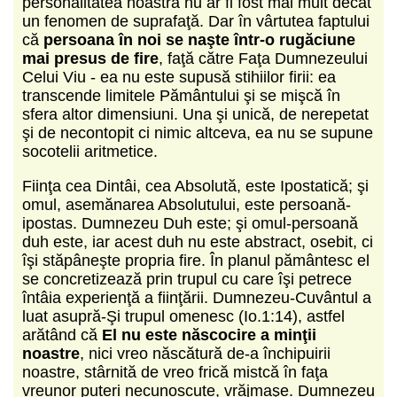
personalitatea noastră nu ar fi fost mai mult decât
un fenomen de suprafaţă. Dar în vârtutea faptului
că
persoana în noi se naşte într-o rugăciune
mai presus de fire
, faţă către Faţa Dumnezeului
Celui Viu - ea nu este supusă stihiilor firii: ea
transcende limitele Pământului şi se mişcă în
sfera altor dimensiuni. Una şi unică, de nerepetat
şi de necontopit ci nimic altceva, ea nu se supune
socotelii aritmetice.
Fiinţa cea Dintâi, cea Absolută, este Ipostatică; şi
omul, asemănarea Absolutului, este persoană-
ipostas. Dumnezeu Duh este; şi omul-persoană
duh este, iar acest duh nu este abstract, osebit, ci
îşi stăpâneşte propria fire. În planul pământesc el
se concretizează prin trupul cu care îşi petrece
întâia experienţă a fiinţării. Dumnezeu-Cuvântul a
luat asupră-Şi trupul omenesc (Io.1:14), astfel
arătând că
El nu este născocire a minţii
noastre
, nici vreo născătură de-a închipuirii
noastre, stârnită de vreo frică mistcă în faţa
vreunor puteri necunoscute, vrăjmaşe. Dumnezeu