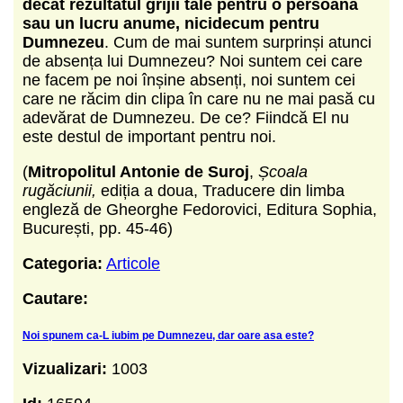
decât rezultatul grijii tale pentru o persoană
sau un lucru anume, nicidecum pentru
Dumnezeu
. Cum de mai suntem surprinși atunci
de absența lui Dumnezeu? Noi suntem cei care
ne facem pe noi înșine absenți, noi suntem cei
care ne răcim din clipa în care nu ne mai pasă cu
adevărat de Dumnezeu. De ce? Fiindcă El nu
este destul de important pentru noi.
(
Mitropolitul Antonie de Suroj
,
Școala
rugăciunii,
ediția a doua, Traducere din limba
engleză de Gheorghe Fedorovici, Editura Sophia,
București, pp. 45-46)
Categoria:
Articole
Cautare:
Noi spunem ca-L iubim pe Dumnezeu, dar oare asa este?
Vizualizari:
1003