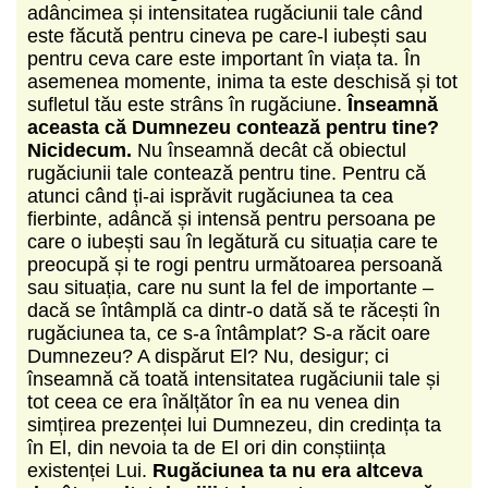
adâncimea și intensitatea rugăciunii tale când
este făcută pentru cineva pe care-l iubești sau
pentru ceva care este important în viața ta. În
asemenea momente, inima ta este deschisă și tot
sufletul tău este strâns în rugăciune.
Înseamnă
aceasta că Dumnezeu contează pentru tine?
Nicidecum.
Nu înseamnă decât că obiectul
rugăciunii tale contează pentru tine. Pentru că
atunci când ți-ai isprăvit rugăciunea ta cea
fierbinte, adâncă și intensă pentru persoana pe
care o iubești sau în legătură cu situația care te
preocupă și te rogi pentru următoarea persoană
sau situația, care nu sunt la fel de importante –
dacă se întâmplă ca dintr-o dată să te răcești în
rugăciunea ta, ce s-a întâmplat? S-a răcit oare
Dumnezeu? A dispărut El? Nu, desigur; ci
înseamnă că toată intensitatea rugăciunii tale și
tot ceea ce era înălțător în ea nu venea din
simțirea prezenței lui Dumnezeu, din credința ta
în El, din nevoia ta de El ori din conștiința
existenței Lui.
Rugăciunea ta nu era altceva