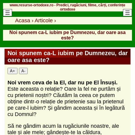
www.resurse-ortodoxe.ro - Predici, rugăciuni, filme, cărți, conferințe
ortodoxe
Acasa
›
Articole
›
Noi spunem ca-L iubim pe Dumnezeu, dar oare asa
este?
Noi spunem ca-L iubim pe Dumnezeu, dar
oare asa este?
A+
A-
Noi vrem ceva de la El, dar nu pe El Însuși.
Este aceasta o relație? Oare la fel ne purtăm și
cu prietenii noștri? Căutăm la ceea ce putem
obține dintr-o relație de prietenie sau la prietenul
pe care-l iubim? Și gândim aceasta și în legătură
cu Domnul?
Să ne gândim acum la rugăciunile noastre, ale
tale și ale mele; gândește-te la căldura,