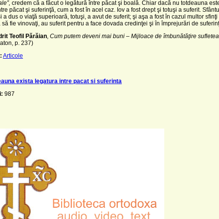
ale”,
credem că a făcut o legătură între păcat şi boală. Chiar dacă nu totdeauna est
tre păcat şi suferinţă, cum a fost în acel caz. Iov a fost drept şi totuşi a suferit. Sfânt
 a dus o viaţă superioară, totuşi, a avut de suferit; şi aşa a fost în cazul multor sfinţ
ă să fie vinovaţi, au suferit pentru a face dovada credinţei şi în împrejurări de suferin
it Teofil Părăian
,
Cum putem deveni mai buni – Mijloace de îmbunătăţire suflete
aton, p. 237)
:
Articole
auna exista legatura intre pacat si suferinta
i:
987