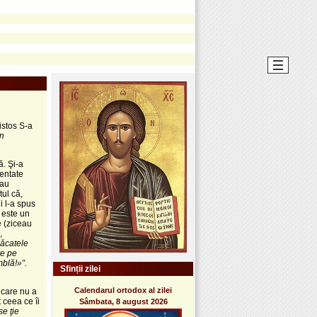
istos S-a
în
ă. Şi-a
zentate
au
tul că,
i l-a spus
 este un
e (ziceau
,
păcatele
re pe
mblă!»”.
Sfinții zilei
Calendarul ortodox al zilei
 care nu a
t ceea ce îi
Sâmbata, 8 august 2026
se ţie