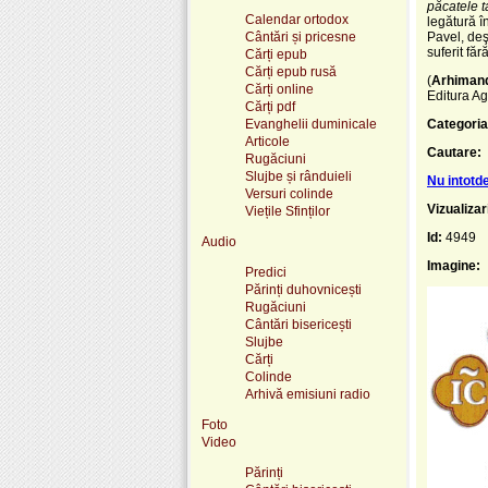
păcatele t
Calendar ortodox
legătură în
Cântări și pricesne
Pavel, deşi
suferit făr
Cărți epub
Cărți epub rusă
(
Arhimandr
Cărți online
Editura Ag
Cărți pdf
Evanghelii duminicale
Categoria
Articole
Cautare:
Rugăciuni
Slujbe și rânduieli
Nu intotde
Versuri colinde
Vizualizar
Viețile Sfinților
Id:
4949
Audio
Imagine:
Predici
Părinți duhovnicești
Rugăciuni
Cântări bisericești
Slujbe
Cărți
Colinde
Arhivă emisiuni radio
Foto
Video
Părinți