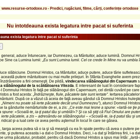
www.resurse-ortodoxe.ro - Predici, rugăciuni, filme, cărți, conferințe ortodoxe
Nu intotdeauna exista legatura intre pacat si suferinta
auna exista legatura intre pacat si suferinta
-
n general, aduce întunecare, iar Dumnezeu, ca Mântuitor, aduce lumină. Domnul Hr
pe Sine ca Lumina lumii: „
Eu sunt Lumina lumii. Cel ce crede în Mine nu va umbla 
uce slăbiciune. Domnul Hristos, ca Mântuitor, aduce putere, aduce tărie sufleteasc
 această putere mântuitoare cu mai multe prilejuri. În Sfânta Evanghelie avem pre
înzdrăvenire a firii omeneşti. De pildă,
vindecarea slăbănogului din Capernaum
s
a slăbănogului de la scăldătoarea Vitezda
. E interesant de luat în considerare fap
 Domnului Hristos în faţă pe slăbănogul din Capernaum, cel dintâi cuvânt pe care 
stos a fost acesta: „
Îndrăzneşte, fiule, păcatele tale sunt iertate”.
Iertarea păcatelor
mântuirii. După ce a văzut că aceia de faţă aveau gândul că Domnul Hristos huleşt
 „
Nimeni nu poate să ierte păcatele decât unul Dumnezeu”
), atunci Domnul Hristos
e la gândurile nemărturisite de ei, a zis: „
Ce este mai lesne a spune: «Iartă-se ţie 
a spune: «Scoală-te, ia-ţi patul tău şi umblă!»? Şi ca să ştiţi că Fiul Omului are pute
ierte păcatele, a zis – adresându-se slăbănogului – «Scoală-te, ia-ţi patul tău şi u
 ridicat şi-a luat cele ce avea pentru aşternut în locul în care se găsea.
te, targa aceea putea să o ia şi să meargă cu ea în spate pentru că avea o putere pe
nte, şi puterea aceasta i-a dat-o Domnul Hristos. Deci, i-a dat şi întărirea firii, i-a da
pe urma păcatului, probabil, pentru că dacă Domnul Hristos a spus mai întâi: „
Iartă-