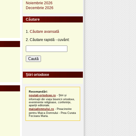
Noiembrie 2026
Decembrie 2026
Căutare
1.
Căutare avansată
2. Căutare rapidă - cuvânt:
Știri ortodoxe
Recomandări:
noutati-ortodoxe.ro
- Știri și
informații din viața bisericii ortodoxe,
evenimente religioase, conferințe,
apariții editoriale.
maicadomnului.ro
- Preacinstire
pentru Maica Domnului - Prea Curata
Fecioara Maria.