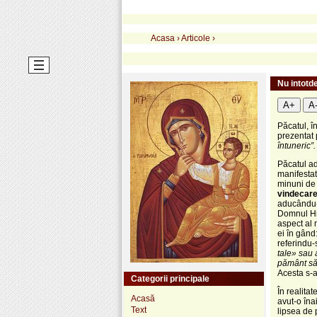
Acasa
›
Articole
›
Nu intotde
A+
A
Păcatul, î
prezentat 
întuneric”.
Păcatul ad
manifestat
minuni de 
vindecare
aducându-I
Domnul Hri
aspect al 
ei în gând:
referindu-s
tale» sau 
pământ să 
Acesta s-a
Categorii principale
În realita
Acasă
avut-o înai
Text
lipsea de 