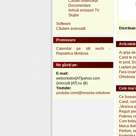
Cântări bisericești
Documentare
Arhivă emisiuni TV
Slujbe
Software
Distribui
Căutare avansată
Promovare
Articolel
Calendar pe stil vechi -
Ai grija d
Republica Moldova
Cand te ro
In post, D
Ne găsiți pe:
Luptam pen
Fara icoan
E-mail:
Ortodoxia 
webortodox[AT]yahoo.com
(inlocuiti [AT] cu @)
Youtube:
Cele mai v
youtube.com/@resurse-ortodoxe
Ce înseamn
Cand, cum
„Vesnica 
Reguli pen
Puterea ce
Cum trebui
Maica duh
Pietism, z
Nadejdea 