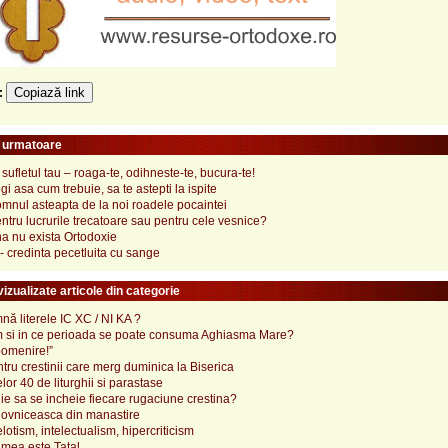
Copiază link
e:
e urmatoare
e sufletul tau ‒ roaga-te, odihneste-te, bucura-te!
gi asa cum trebuie, sa te astepti la ispite
omnul asteapta de la noi roadele pocaintei
tru lucrurile trecatoare sau pentru cele vesnice?
a nu exista Ortodoxie
- credinta pecetluita cu sange
izualizate articole din categorie
ă literele IC XC / NI KA ?
 si in ce perioada se poate consuma Aghiasma Mare?
pomenire!”
tru crestinii care merg duminica la Biserica
lor 40 de liturghii si parastase
e sa se incheie fiecare rugaciune crestina?
ovniceasca din manastire
elotism, intelectualism, hipercriticism
mea este Tatal