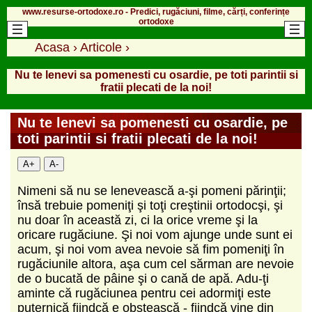
www.resurse-ortodoxe.ro - Predici, rugăciuni, filme, cărți, conferințe
ortodoxe
Acasa
›
Articole
›
Nu te lenevi sa pomenesti cu osardie, pe toti parintii si
fratii plecati de la noi!
Nu te lenevi sa pomenesti cu osardie, pe
toti parintii si fratii plecati de la noi!
A+
A-
Nimeni să nu se lenevească a-şi pomeni părinţii;
însă trebuie pomeniţi şi toţi creştinii ortodocşi, şi
nu doar în această zi, ci la orice vreme şi la
oricare rugăciune. Şi noi vom ajunge unde sunt ei
acum, şi noi vom avea nevoie să fim pomeniţi în
rugăciunile altora, aşa cum cel sărman are nevoie
de o bucată de pâine şi o cană de apă. Adu-ţi
aminte că rugăciunea pentru cei adormiţi este
puternică fiindcă e obştească - fiindcă vine din