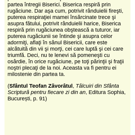
partea întregii Biserici. Biserica respiră prin
rugăciune. Dar aşa cum, potrivit rânduielii fireşti,
puterea respiraţiei mamei însărcinate trece şi
asupra fătului, potrivit rânduielii harice, Biserica
respiră prin rugăciunea obştească a tuturor, iar
puterea rugăciunii se întinde şi asupra celor
adormiţi, aflaţi în sânul Bisericii, care este
alcătuită din vii şi morţi, cei care luptă şi cei care
triumfă. Deci, nu te lenevi să pomeneşti cu
osârdie, în orice rugăciune, pe toţi părinţii şi fraţii
noştri plecaţi de la noi. Aceasta va fi pentru ei
milostenie din partea ta.
(
Sfântul Teofan Zăvorâtul
,
Tâlcuiri din Sfânta
Scriptură pentru fiecare zi din an
, Editura Sophia,
București, p. 91)