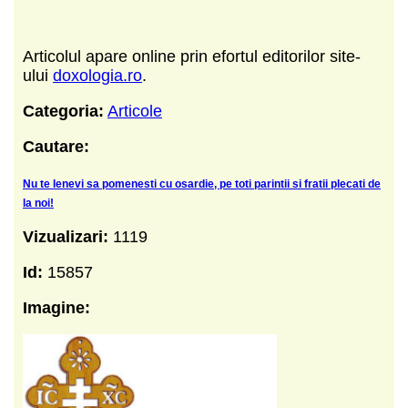
Articolul apare online prin efortul editorilor site-
ului
doxologia.ro
.
Categoria:
Articole
Cautare:
Nu te lenevi sa pomenesti cu osardie, pe toti parintii si fratii plecati de
la noi!
Vizualizari:
1119
Id:
15857
Imagine: