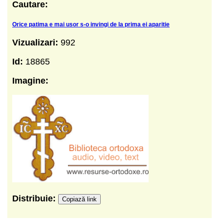
Cautare:
Orice patima e mai usor s-o invingi de la prima ei aparitie
Vizualizari:
992
Id:
18865
Imagine:
Distribuie:
Copiază link