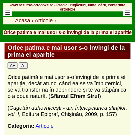
www.resurse-ortodoxe.ro - Predici, rugăciuni, filme, cărți, conferințe
ortodoxe
Acasa
›
Articole
›
Orice patima e mai usor s-o invingi de la prima ei aparitie
Orice patima e mai usor s-o invingi de la
prima ei aparitie
A+
A-
Orice patimă e mai ușor s-o învingi de la prima ei
apariție, decât atunci când ea se va împuternici,
se va transforma în deprindere și te va stăpâni ca
o a doua natură. (
Sfântul Efrem Sirul
)
(
Cugetări duhovnicești - din înțelepciunea sfinților,
vol. I
, Editura Epigraf, Chișinău, 2009, p. 157)
Categoria:
Articole