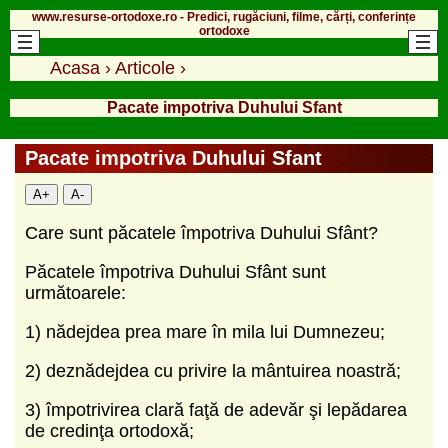
www.resurse-ortodoxe.ro - Predici, rugăciuni, filme, cărți, conferințe
ortodoxe
Acasa
›
Articole
›
Pacate impotriva Duhului Sfant
Pacate impotriva Duhului Sfant
A+
A-
Care sunt păcatele împotriva Duhului Sfânt?
Păcatele împotriva Duhului Sfânt sunt
următoarele:
1) nădejdea prea mare în mila lui Dumnezeu;
2) deznădejdea cu privire la mântuirea noastră;
3) împotrivirea clară faţă de adevăr şi lepădarea
de credinţa ortodoxă;