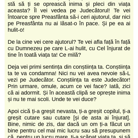
stă să ți se oprească inima și pleci din viața
aceasta? Îl vei vedea pe Judecătorul! Te vei
întoarce spre Preasfânta să-i ceri ajutorul, dar nici
pe Preasfânta nu ai lăsat-o în pace. Și pe ea ai
hulit-o!
De la cine vei cere ajutorul? Te vei afla față în față
cu Dumnezeu pe care L-ai hulit, cu Cel înjurat de
tine în toată viața ta! Ce milă?
Deja vei primi sentința din conștiința ta. Conștiința
ta te va condamna! Nici nu vei avea nevoie să-L
vezi pe Judecător. Conștiința ta este Judecător!
Prin urmare, omule, acum ce vei face? Iată, zici
că ai adormit. Și în această clipă se oprește inima
și nu te mai scoli. Unde te vei duce?
Apoi cică ți-a greșit nevasta, ți-a greșit copilul, ți-a
greșit cutare sau cutare [și de asta ai înjurat].
Bine, nimic de zis, dar dacă un om ți-a făcut un
bine pentru cel mai mic lucru sau să presupunem
că pentru un lucru mare, ți-a scăpat viața ta, și să