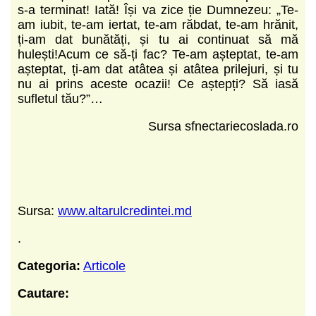
s-a terminat! Iată! Își va zice ție Dumnezeu: „Te-
am iubit, te-am iertat, te-am răbdat, te-am hrănit,
ți-am dat bunătăți, și tu ai continuat să mă
hulești!Acum ce să-ți fac? Te-am așteptat, te-am
așteptat, ți-am dat atâtea și atâtea prilejuri, și tu
nu ai prins aceste ocazii! Ce aștepți? Să iasă
sufletul tău?”…
Sursa sfnectariecoslada.ro
Sursa:
www.altarulcredintei.md
.
Categoria:
Articole
Cautare: