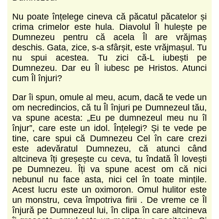
Nu poate înțelege cineva că păcatul păcatelor și
crima crimelor este hula. Diavolul Îl hulește pe
Dumnezeu pentru că acela Îl are vrăjmaș
deschis. Gata, zice, s-a sfârșit, este vrăjmașul. Tu
nu spui acestea. Tu zici că-L iubești pe
Dumnezeu. Dar eu Îl iubesc pe Hristos. Atunci
cum Îl înjuri?
Dar îi spun, omule al meu, acum, dacă te vede un
om necredincios, că tu Îl înjuri pe Dumnezeul tău,
va spune acesta: „Eu pe dumnezeul meu nu îl
înjur”, care este un idol. Înțelegi? Și te vede pe
tine, care spui că Dumnezeu Cel în care crezi
este adevăratul Dumnezeu, că atunci când
altcineva îți greșește cu ceva, tu îndată Îl lovești
pe Dumnezeu. Îți va spune acest om că nici
nebunul nu face asta, nici cel în toate mințile.
Acest lucru este un oximoron. Omul hulitor este
un monstru, ceva împotriva firii . De vreme ce Îl
înjură pe Dumnezeul lui, în clipa în care altcineva