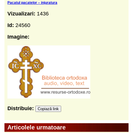
Pacatul pacatelor – injuratura
Vizualizari:
1436
Id:
24560
Imagine:
Distribuie:
Copiază link
Articolele urmatoare