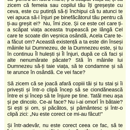
zicem că femeia sau copilul tău îți greșește cu
ceva, este cu putință să-ți închipui că tu atunci te
vei apuca să-l înjuri pe binefăcătorul tău pentru că
ți-au greșit ei? Nu, îmi zice. Și ce este cel care ți-
a scăpat viața aceasta trupească pe lângă Cel
care te scoate din veșnica osândă, Acela Care te-
a făcut om? Această existență a ta este din înseși
mâinile lui Dumnezeu, de la Dumnezeu este, și tu
în continuu Îl hulești și Îl înjuri, după ce că faci și
alte nenumărate păcate? Stă în mâinile lui
Dumnezeu să-ți taie viața, să te condamne și să
te arunce în osândă. Ce vei face?
Să zicem că se joacă afară copiii tăi și tu stai și îi
privești și într-o clipă încep să se ciondănească
între ei și încep să te înjure pe tine. Tatăl meu așa
și pe dincolo. Ce-ai face? Nu i-ai omorî în bătaie?
Și ești și om, și păcătos, și pământesc și într-o
clipă zici: „Nu este corect ce mi-au făcut!”
Și într-adevăr, nu este corect ceea ce fac, să te