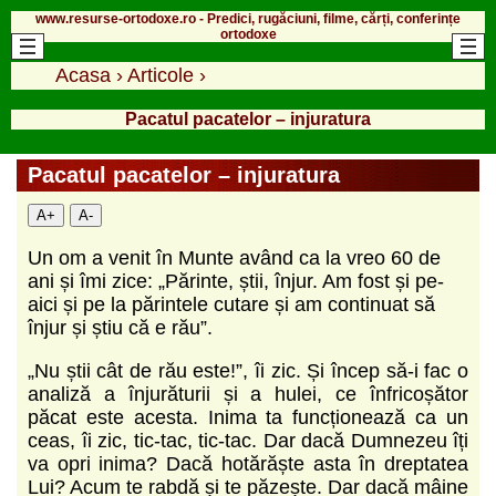
www.resurse-ortodoxe.ro - Predici, rugăciuni, filme, cărți, conferințe
ortodoxe
Acasa
›
Articole
›
Pacatul pacatelor – injuratura
Pacatul pacatelor – injuratura
A+
A-
Un om a venit în Munte având ca la vreo 60 de
ani și îmi zice: „Părinte, știi, înjur. Am fost și pe-
aici și pe la părintele cutare și am continuat să
înjur și știu că e rău”.
„Nu știi cât de rău este!”, îi zic. Și încep să-i fac o
analiză a înjurăturii și a hulei, ce înfricoșător
păcat este acesta. Inima ta funcționează ca un
ceas, îi zic, tic-tac, tic-tac. Dar dacă Dumnezeu îți
va opri inima? Dacă hotărăște asta în dreptatea
Lui? Acum te rabdă și te păzește. Dar dacă mâine