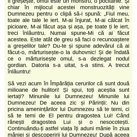
îi greșește, omul este un monstru, o pocitanie. Și
chiar în mijlocul acestei monstruozități vine
Dumnezeu pentru o clipă să-i spună: „Fiul meu,
toate ale tale le iert. M-ai înjurat, M-ai călcat în
picioare, M-ai făcut așa și așa, pe toate ți le iert,
treci înlăuntru. Numai spune-Mi că ai făcut
acestea. Este atât de greu să faci o recunoaștere
a greșelilor tale? Du-te și spune adevărul că ai
făcut-o, mărturisește-o la duhovnic! Și de îndată
ce o mărturisește omul, s-a dezlegat nodul
gordian. Datoria s-a uitat, s-a stins. A trecut
înlăuntru!
Să vezi acum în Împărăția cerurilor că sunt două
milioane de hulitori! Și spui, toți aceștia sunt
iertați? Minunile lui Dumnezeu! Minunile lui
Dumnezeu! De aceea zic și Părinții: Nu din
pricina amenințărilor lui Dumnezeu să te temi, ci
să te temi de El pentru dragostea Lui! Când
rănești dragostea Lui și o nesocotești.
Continuându-ți astfel viața îți aduni mânie în ziua
mâniei și descoperirii lui Dumnezeu! După aceea