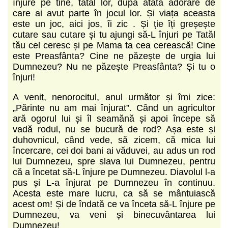
înjure pe tine, tatăl lor, după atâta adorare de
care ai avut parte în jocul lor. Și viața aceasta
este un joc, aici jos, îi zic . Și ție îți greșește
cutare sau cutare și tu ajungi să-L înjuri pe Tatăl
tău cel ceresc și pe Mama ta cea cerească! Cine
este Preasfânta? Cine ne păzește de urgia lui
Dumnezeu? Nu ne păzește Preasfânta? Și tu o
înjuri!
A venit, nenorocitul, anul următor și îmi zice:
„Părinte nu am mai înjurat”. Când un agricultor
ară ogorul lui și îl seamănă și apoi începe să
vadă rodul, nu se bucură de rod? Așa este și
duhovnicul, când vede, să zicem, că mica lui
încercare, cei doi bani ai văduvei, au adus un rod
lui Dumnezeu, spre slava lui Dumnezeu, pentru
că a încetat să-L înjure pe Dumnezeu. Diavolul l-a
pus și L-a înjurat pe Dumnezeu în continuu.
Acesta este mare lucru, ca să se mântuiască
acest om! Și de îndată ce va înceta să-L înjure pe
Dumnezeu, va veni și binecuvântarea lui
Dumnezeu!