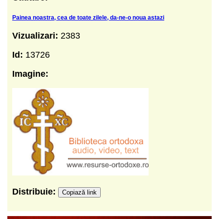
Painea noastra, cea de toate zilele, da-ne-o noua astazi
Vizualizari:
2383
Id:
13726
Imagine:
Distribuie:
Copiază link