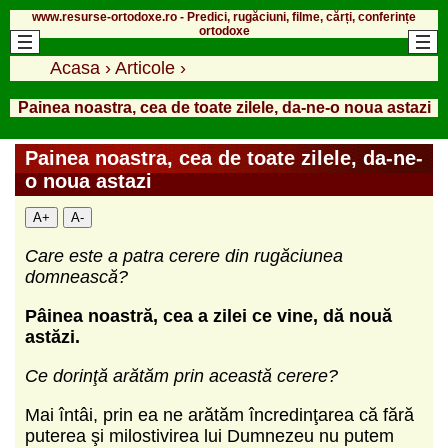
www.resurse-ortodoxe.ro - Predici, rugăciuni, filme, cărți, conferințe
ortodoxe
Acasa
›
Articole
›
Painea noastra, cea de toate zilele, da-ne-o noua astazi
Painea noastra, cea de toate zilele, da-ne-
o noua astazi
A+
A-
Care este a patra cerere din rugăciunea
domnească?
Pâinea noastră, cea a zilei ce vine, dă nouă
astăzi.
Ce dorinţă arătăm prin această cerere?
Mai întâi, prin ea ne arătăm încredinţarea că fără
puterea şi milostivirea lui Dumnezeu nu putem