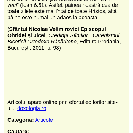
veci
” (Ioan 6:51). Astfel, pâinea noastră cea de
toate zilele este mai întâi de toate Hristos, altă
pâine este numai un adaos la aceasta.
(
Sfântul Nicolae Velimirovici Episcopul
Ohridei și Jicei
,
Credința Sfinților - Catehismul
Bisericii Ortodoxe Răsăritene
, Editura Predania,
București, 2011, p. 98)
Articolul apare online prin efortul editorilor site-
ului
doxologia.ro
.
Categoria:
Articole
Cautare: