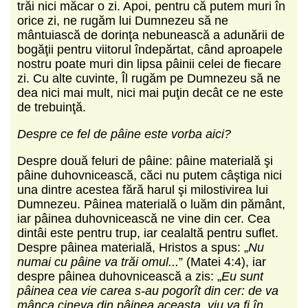
trăi nici măcar o zi. Apoi, pentru că putem muri în
orice zi, ne rugăm lui Dumnezeu să ne
mântuiască de dorinţa nebunească a adunării de
bogăţii pentru viitorul îndepărtat, când aproapele
nostru poate muri din lipsa pâinii celei de fiecare
zi. Cu alte cuvinte, Îl rugăm pe Dumnezeu să ne
dea nici mai mult, nici mai puţin decât ce ne este
de trebuinţă.
Despre ce fel de pâine este vorba aici?
Despre două feluri de pâine: pâine materială şi
pâine duhovnicească, căci nu putem câştiga nici
una dintre acestea fără harul şi milostivirea lui
Dumnezeu. Pâinea materială o luăm din pământ,
iar pâinea duhovnicească ne vine din cer. Cea
dintâi este pentru trup, iar cealaltă pentru suflet.
Despre pâinea materială, Hristos a spus: „
Nu
numai cu pâine va trăi omul...
” (Matei 4:4), iar
despre pâinea duhovnicească a zis: „
Eu sunt
pâinea cea vie carea s-au pogorît din cer: de va
mânca cineva din pâinea aceasta, viu va fi în