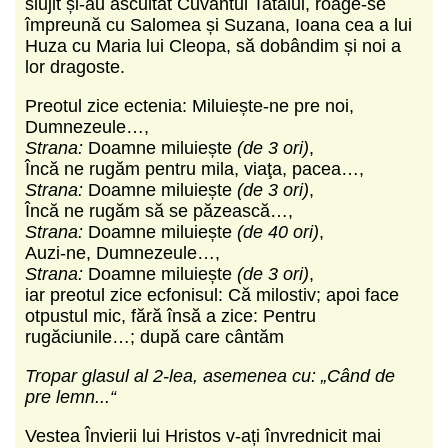
slujit și-au ascultat Cuvântul Tatălui, roage-se
împreună cu Salomea și Suzana, Ioana cea a lui
Huza cu Maria lui Cleopa, să dobândim și noi a
lor dragoste.
Preotul zice ectenia: Miluiește-ne pre noi,
Dumnezeule…,
Strana:
Doamne miluiește
(de 3 ori)
,
Încă ne rugăm pentru mila, viaţa, pacea…,
Strana:
Doamne miluiește
(de 3 ori)
,
Încă ne rugăm să se păzească…,
Strana:
Doamne miluiește
(de 40 ori)
,
Auzi-ne, Dumnezeule…,
Strana:
Doamne miluiește
(de 3 ori)
,
iar preotul zice ecfonisul: Că milostiv; apoi face
otpustul mic, fără însă a zice: Pentru
rugăciunile…; după care cântăm
Tropar glasul al 2-lea, asemenea cu: „Când de
pre lemn...“
Vestea Învierii lui Hristos v-ați învrednicit mai