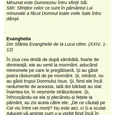
Minunat este Dumnezeu întru sfinții Săi.
Stih: Sfinţilor celor ce sunt în pământul Lui
minunate a făcut Domnul toate voile Sale întru
dânşii.
Evanghelia
Din Sfânta Evanghelie de la Luca citire. (XXIV, 1-
12)
În ziua cea dintâi de după sâmbătă, foarte de
dimineață, ele au venit la mormânt, aducând
miresmele pe care le pregătiseră. Și au găsit
piatra răsturnată de pe mormânt. Și, intrând, nu
au găsit trupul Domnului Iisus. Și, fiind ele încă
nedumerite de aceasta, iată doi bărbați au stat
înaintea lor, în veșminte strălucitoare. Și,
înfricoșându-se ele și plecându-și fețele la
pământ, au zis aceia către ele: „De ce căutați pe
Cel viu între cei morți? Nu este aici, ci S-a sculat.
Aduceți-vă aminte cum v-a vorbit fiind încă în