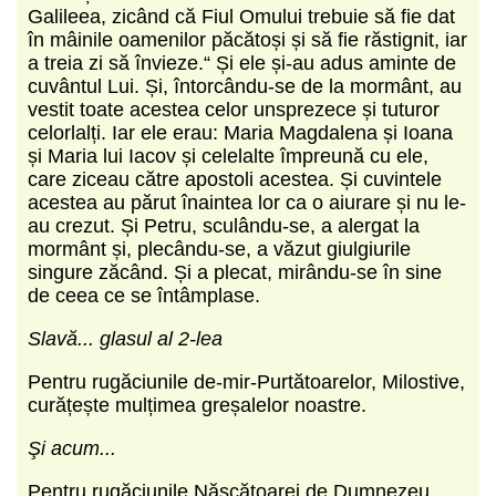
Galileea, zicând că Fiul Omului trebuie să fie dat
în mâinile oamenilor păcătoși și să fie răstignit, iar
a treia zi să învieze.“ Și ele și-au adus aminte de
cuvântul Lui. Și, întorcându-se de la mormânt, au
vestit toate acestea celor unsprezece și tuturor
celorlalți. Iar ele erau: Maria Magdalena și Ioana
și Maria lui Iacov și celelalte împreună cu ele,
care ziceau către apostoli acestea. Și cuvintele
acestea au părut înaintea lor ca o aiurare și nu le-
au crezut. Și Petru, sculându-se, a alergat la
mormânt și, plecându-se, a văzut giulgiurile
singure zăcând. Și a plecat, mirându-se în sine
de ceea ce se întâmplase.
Slavă... glasul al 2-lea
Pentru rugăciunile de-mir-Purtătoarelor, Milostive,
curățește mulțimea greșalelor noastre.
Şi acum...
Pentru rugăciunile Născătoarei de Dumnezeu,