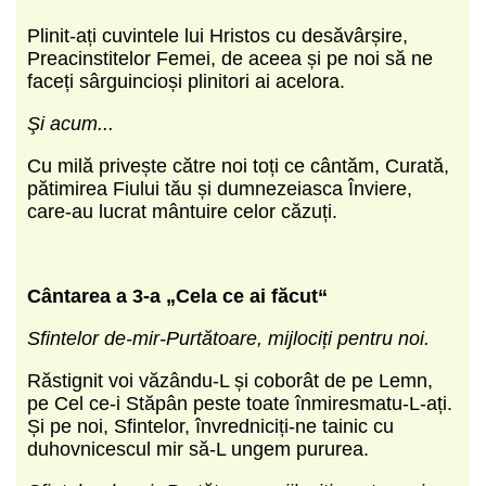
Plinit-ați cuvintele lui Hristos cu desăvârșire,
Preacinstitelor Femei, de aceea și pe noi să ne
faceți sârguincioși plinitori ai acelora.
Şi acum...
Cu milă privește către noi toți ce cântăm, Curată,
pătimirea Fiului tău și dumnezeiasca Înviere,
care-au lucrat mântuire celor căzuți.
Cântarea a 3-a „Cela ce ai făcut“
Sfintelor de-mir-Purtătoare, mijlociți pentru noi.
Răstignit voi văzându-L și coborât de pe Lemn,
pe Cel ce-i Stăpân peste toate înmiresmatu-L-ați.
Și pe noi, Sfintelor, învredniciți-ne tainic cu
duhovnicescul mir să-L ungem pururea.