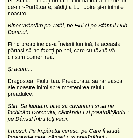
Pe Stăpânul L-ați urmat cu inima toată, Femeilor
de-mir-Purtătoare, sădiți a Lui iubire și-n inimile
noastre.
Binecuvântăm pe Tatăl, pe Fiul și pe Sfântul Duh,
Domnul.
Fiind preapline de-a Învierii lumină, la aceasta
părtași să ne faceți pe noi, care cu râvnă vă
cinstim pomenirea.
Şi acum...
Dragostea Fiului tău, Preacurată, să rănească
ale noastre inimi spre moștenirea raiului
preadulce.
Stih: Să lăudăm, bine să cuvântăm și să ne
închinăm Domnului, cântându-I și preaînălţându-L
pe Dânsul întru toţi vecii.
Irmosul: Pe Împăratul ceresc, pe Care Îl laudă
îngereștile cete, cântați-L și preaînălțați-L,