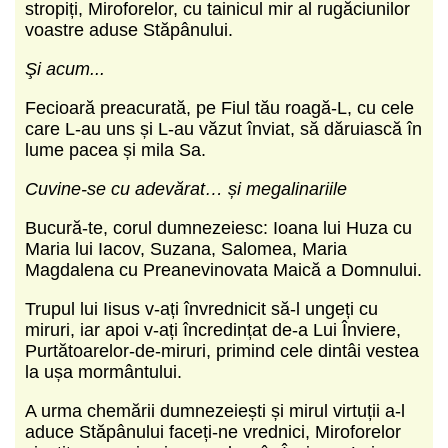
stropiți, Miroforelor, cu tainicul mir al rugăciunilor
voastre aduse Stăpânului.
Şi acum...
Fecioară preacurată, pe Fiul tău roagă-L, cu cele
care L-au uns și L-au văzut înviat, să dăruiască în
lume pacea și mila Sa.
Cuvine-se cu adevărat… și megalinariile
Bucură-te, corul dumnezeiesc: Ioana lui Huza cu
Maria lui Iacov, Suzana, Salomea, Maria
Magdalena cu Preanevinovata Maică a Domnului.
Trupul lui Iisus v-ați învrednicit să-l ungeți cu
miruri, iar apoi v-ați încredințat de-a Lui Înviere,
Purtătoarelor-de-miruri, primind cele dintâi vestea
la ușa mormântului.
A urma chemării dumnezeiești și mirul virtuții a-l
aduce Stăpânului faceți-ne vrednici, Miroforelor