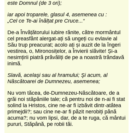
este Domnul (de 3 ori);
iar apoi troparele, glasul 4, asemenea cu :
„Cel ce Te-ai înălțat pre Cruce...“
De-a Învățătorului iubire rănite, către mormântul
cel preasfânt alergat-ați să ungeți cu evlavie al
Său trup preacurat; acolo ați și auzit de la îngeri
vestirea, o, Mironosițelor, a Învierii slăvite! Și-a
nesimțirii piatră prăvăliți de pe a noastră trândavă
inimă.
Slavă, acelaşi sau al hramului; Şi acum, al
Născătoarei de Dumnezeu, asemenea;
Nu vom tăcea, de-Dumnezeu-Născătoare, de a
grăi noi stăpâniile tale; că pentru noi de n-ai fi stat
solind la Hristos, cine ne-ar fi izbăvit dintr-atâtea
primejdii?; sau cine ne-ar fi păzit nerobiți până
acuma?; nu vom lipsi, dar, de a te ruga, că mântui
pururi, Stăpână, pe robii tăi.