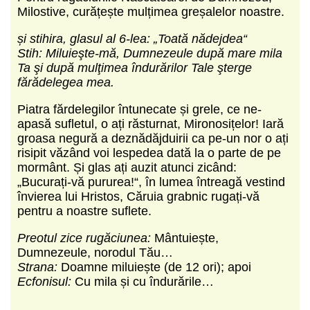
Milostive, curățește mulțimea greșalelor noastre.
și stihira, glasul al 6-lea: „Toată nădejdea“
Stih: Miluieşte-mă, Dumnezeule după mare mila
Ta şi după mulţimea îndurărilor Tale şterge
fărădelegea mea.
Piatra fărdelegilor întunecate și grele, ce ne-
apasă sufletul, o ați răsturnat, Mironosițelor! Iară
groasa negură a deznădăjduirii ca pe-un nor o ați
risipit văzând voi lespedea dată la o parte de pe
mormânt. Și glas ați auzit atunci zicând:
„Bucurați-vă pururea!“, în lumea întreagă vestind
învierea lui Hristos, Căruia grabnic rugați-vă
pentru a noastre suflete.
Preotul zice rugăciunea:
Mântuiește,
Dumnezeule, norodul Tău…
Strana:
Doamne miluiește (de 12 ori); apoi
Ecfonisul:
Cu mila și cu îndurările…