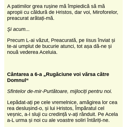
A patimilor grea rușine mă împiedică să mă
apropii cu căldură de Hristos, dar voi, Miroforelor,
preacurat arătați-mă.
Şi acum...
Precum L-ai văzut, Preacurată, pe Iisus înviat și
te-ai umplut de bucurie atunci, tot așa dă-ne și
nouă vederea Aceluia.
Cântarea a 6-a „Rugăciune voi vărsa către
Domnul“
Sfintelor de-mir-Purtătoare, mijlociți pentru noi.
Lepădat-ați pe cele vremelnice, amăgirea lor cea
rea deslușind-o, și lui Hristos, Împăratul cel
veșnic, a-I sluji cu credință v-ați rânduit. Pe Acela
a-L urma și noi cu ale voastre soliri întăriți-ne.