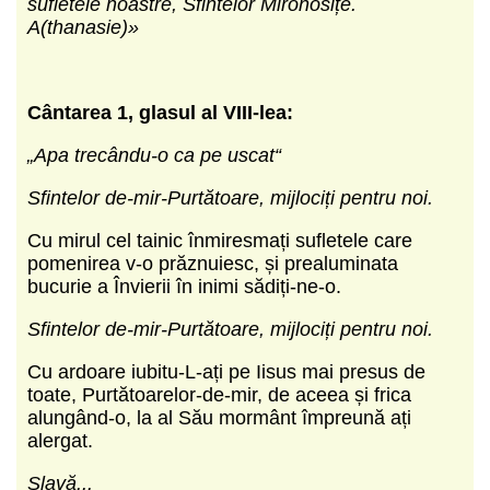
sufletele noastre, Sfintelor Mironosițe.
A(thanasie)»
Cântarea 1, glasul al VIII-lea:
„Apa trecându-o ca pe uscat“
Sfintelor de-mir-Purtătoare, mijlociți pentru noi.
Cu mirul cel tainic înmiresmați sufletele care
pomenirea v-o prăznuiesc, și prealuminata
bucurie a Învierii în inimi sădiți-ne-o.
Sfintelor de-mir-Purtătoare, mijlociți pentru noi.
Cu ardoare iubitu-L-ați pe Iisus mai presus de
toate, Purtătoarelor-de-mir, de aceea și frica
alungând-o, la al Său mormânt împreună ați
alergat.
Slavă...