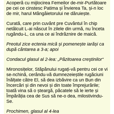
Acoperă cu mijlocirea Femeilor de-mir-Purtătoare
pe cei ce cinstesc Patima și Învierea Ta, și-n loc
de mir, harul Mângâietorului ne dăruiește.
Curată, care prin cuvânt pre Cuvântul în chip
netâlcuit L-ai născut în zilele din urmă, nu înceta
rugându-L, ca una ce ai îndrăznire de maică.
Preotul zice ectenia mică și pomenește iarăși ca
după cântarea a 3-a; apoi
Condacul glasul al 2-lea: „Păzitoarea creştinilor“
Mironosițelor, Stăpânului rugați-vă pentru cei ce vi
se-nchină, cerându-vă dumnezeieștile rugăciuni
înălțate către El, să dea izbăvire ca un Bun din
încercări și din nevoi și din toate împrejurările;
toată vina să o șteargă, păcatele să le ierte și
Împărăția cea de Sus să ne-o dea, milostivindu-
Se.
Prochimen, glasul al 4-lea