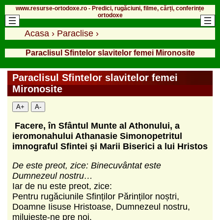
www.resurse-ortodoxe.ro - Predici, rugăciuni, filme, cărți, conferințe
ortodoxe
Acasa
›
Paraclise
›
Paraclisul Sfintelor slavitelor femei Mironosite
Paraclisul Sfintelor slavitelor femei
Mironosite
A+
A-
Facere, în Sfântul Munte al Athonului, a
ieromonahului Athanasie Simonopetritul
imnograful Sfintei și Marii Biserici a lui Hristos
De este preot, zice: Binecuvântat este
Dumnezeul nostru…
Iar de nu este preot, zice:
Pentru rugăciunile Sfinților Părinților noștri,
Doamne Iisuse Hristoase, Dumnezeul nostru,
miluiește-ne pre noi.