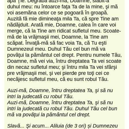
apă Ţie. Degrabă auzi-mă, Doamne, slăbit-a
duhul meu: nu întoarce faţa Ta de la mine, şi mă
voi asemăna celor ce se pogoară în groapă.
Auzită fă mie dimineaţa mila Ta, că spre Tine am
nădăjduit. Arată mie, Doamne, calea în care voi
merge, că la Tine am ridicat sufletul meu. Scoate-
mă de la vrăjmaşii mei, Doamne, la Tine am
scăpat. Învaţă-mă să fac voia Ta, că Tu eşti
Dumnezeul meu. Duhul Tău cel bun mă va
povăţui la pământul cel drept. Pentru numele Tău,
Doamne, mă vei via, întru dreptatea Ta vei scoate
din necaz sufletul meu; şi întru mila Ta vei sfârşi
pre vrăjmaşii mei, şi vei pierde pre toţi cei ce
necăjesc sufletul meu, că eu sunt robul Tău.
Auzi-mă, Doamne, întru dreptatea Ta, şi să nu
intri la judecată cu robul Tău.
Auzi-mă, Doamne, întru dreptatea Ta, şi să nu
intri la judecată cu robul Tău. Duhul Tău cel bun
mă va povăţui la pământul cel drept.
Slavă... Şi acum... Aliluia (de 3 ori) și Dumnezeu