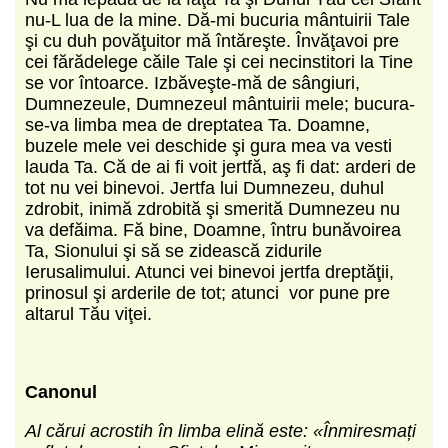
nu-L lua de la mine. Dă-mi bucuria mântuirii Tale
şi cu duh povăţuitor mă întăreşte. Învăţavoi pre
cei fărădelege căile Tale şi cei necinstitori la Tine
se vor întoarce. Izbăveşte-mă de sângiuri,
Dumnezeule, Dumnezeul mântuirii mele; bucura-
se-va limba mea de dreptatea Ta. Doamne,
buzele mele vei deschide şi gura mea va vesti
lauda Ta. Că de ai fi voit jertfă, aş fi dat: arderi de
tot nu vei binevoi. Jertfa lui Dumnezeu, duhul
zdrobit, inimă zdrobită şi smerită Dumnezeu nu
va defăima. Fă bine, Doamne, întru bunăvoirea
Ta, Sionului şi să se zidească zidurile
Ierusalimului. Atunci vei binevoi jertfa dreptăţii,
prinosul şi arderile de tot; atunci vor pune pre
altarul Tău viţei.
Canonul
Al cărui acrostih în limba elină este: «Înmiresmați