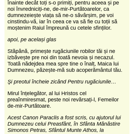
înainte decât toți s-o primiți, pentru aceea și pe
noi învredniciți-ne, de-mir-Purtătoarelor, ca
dumnezeiește viața să ne-o săvârșim, pe voi
cinstindu-vă, iar în ceea ce va să fie cu toții să
moștenim Raiul împreună cu cetele sfinților.
apoi, pe același glas
Stăpână, primește rugăciunile robilor tăi și ne
izbăvește pre noi din toată nevoia și necazul.
Toată nădejdea mea spre tine o înalț, Maica lui
Dumnezeu, păzește-mă sub acoperământul tău.
Şi preotul încheie zicând Pentru rugăciunile…
Mirul înțelegător, al lui Hristos cel
preaînmiresmat, peste noi revărsați-l, Femeilor
de-mir-Purtătoare.
Acest Canon Paraclis a fost scris, cu ajutorul lui
Dumnezeu celui Preasfânt, în Sfânta Mănăstire
Simonos Petras, Sfântul Munte Athos, la