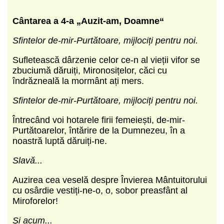
Cântarea a 4-a „Auzit-am, Doamne“
Sfintelor de-mir-Purtătoare, mijlociți pentru noi.
Sufletească dârzenie celor ce-n al vieții vifor se
zbuciumă dăruiți, Mironosițelor, căci cu
îndrăzneală la mormânt ați mers.
Sfintelor de-mir-Purtătoare, mijlociți pentru noi.
Întrecând voi hotarele firii femeiești, de-mir-
Purtătoarelor, întărire de la Dumnezeu, în a
noastră luptă dăruiți-ne.
Slavă...
Auzirea cea veselă despre Învierea Mântuitorului
cu osârdie vestiți-ne-o, o, sobor preasfânt al
Miroforelor!
Şi acum...