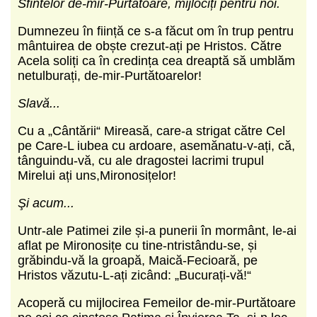
Sfintelor de-mir-Purtătoare, mijlociți pentru noi.
Dumnezeu în ființă ce s-a făcut om în trup pentru
mântuirea de obște crezut-ați pe Hristos. Către
Acela soliți ca în credința cea dreaptă să umblăm
netulburați, de-mir-Purtătoarelor!
Slavă...
Cu a „Cântării“ Mireasă, care-a strigat către Cel
pe Care-L iubea cu ardoare, asemănatu-v-ați, că,
tânguindu-vă, cu ale dragostei lacrimi trupul
Mirelui ați uns,Mironosițelor!
Şi acum...
Untr-ale Patimei zile și-a punerii în mormânt, le-ai
aflat pe Mironosițe cu tine-ntristându-se, și
grăbindu-vă la groapă, Maică-Fecioară, pe
Hristos văzutu-L-ați zicând: „Bucurați-vă!“
Acoperă cu mijlocirea Femeilor de-mir-Purtătoare