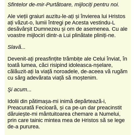
Sfintelor de-mir-Purtătoare, mijlociți pentru noi.
Ale vieții graiuri auzitu-le-ați și învierea lui Hristos
ați văzut-o, lumii întregi pe Acesta vestindu-L
desăvârșit Dumnezeu și om de asemenea. Cu ale
voastre mijlociri dintr-a Lui plinătate pliniți-ne.
Slavă...
Devenit-ați preasfințite trâmbițe ale Celui înviat, în
toată lumea, căci risipind idoleasca-nșelare,
călăuzit-ați la viață noroadele, de-aceea vă rugăm
cu sârg adevărata viață să moștenim.
Şi acum...
Idolii din pătimașa-mi inimă depărtează-i,
Preacurată Fecioară, și ca pe-un dar preacinstit
dăruiește-mi mântuitoarea chemare a Numelui,
prin care tainic mintea mea de Hristos să se lege
de-a pururea.