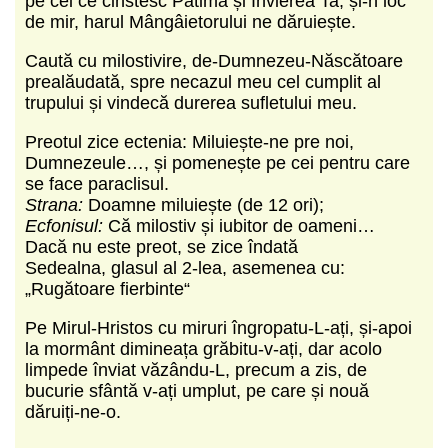
pe cei ce cinstesc Patima și Învierea Ta, și-n loc
de mir, harul Mângâietorului ne dăruiește.
Caută cu milostivire, de-Dumnezeu-Născătoare
prealăudată, spre necazul meu cel cumplit al
trupului și vindecă durerea sufletului meu.
Preotul zice ectenia: Miluiește-ne pre noi,
Dumnezeule…, și pomenește pe cei pentru care
se face paraclisul.
Strana:
Doamne miluiește (de 12 ori);
Ecfonisul:
Că milostiv și iubitor de oameni…
Dacă nu este preot, se zice îndată
Sedealna, glasul al 2-lea, asemenea cu:
„Rugătoare fierbinte“
Pe Mirul-Hristos cu miruri îngropatu-L-ați, și-apoi
la mormânt dimineața grăbitu-v-ați, dar acolo
limpede înviat văzându-L, precum a zis, de
bucurie sfântă v-ați umplut, pe care și nouă
dăruiți-ne-o.