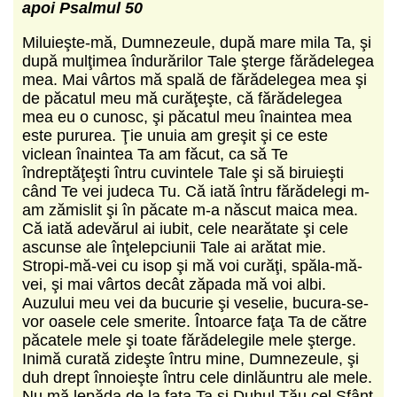
apoi Psalmul 50
Miluieşte-mă, Dumnezeule, după mare mila Ta, şi
după mulţimea îndurărilor Tale şterge fărădelegea
mea. Mai vârtos mă spală de fărădelegea mea şi
de păcatul meu mă curăţeşte, că fărădelegea
mea eu o cunosc, şi păcatul meu înaintea mea
este pururea. Ţie unuia am greşit şi ce este
viclean înaintea Ta am făcut, ca să Te
îndreptăţeşti întru cuvintele Tale şi să biruieşti
când Te vei judeca Tu. Că iată întru fărădelegi m-
am zămislit şi în păcate m-a născut maica mea.
Că iată adevărul ai iubit, cele nearătate şi cele
ascunse ale înţelepciunii Tale ai arătat mie.
Stropi-mă-vei cu isop şi mă voi curăţi, spăla-mă-
vei, şi mai vârtos decât zăpada mă voi albi.
Auzului meu vei da bucurie şi veselie, bucura-se-
vor oasele cele smerite. Întoarce faţa Ta de către
păcatele mele şi toate fărădelegile mele şterge.
Inimă curată zideşte întru mine, Dumnezeule, şi
duh drept înnoieşte întru cele dinlăuntru ale mele.
Nu mă lepăda de la faţa Ta şi Duhul Tău cel Sfânt