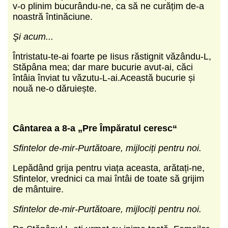
v-o plinim bucurându-ne, ca să ne curățim de-a
noastră întinăciune.
Şi acum...
Întristatu-te-ai foarte pe Iisus răstignit văzându-L,
Stăpâna mea; dar mare bucurie avut-ai, căci
întâia înviat tu văzutu-L-ai.Această bucurie și
nouă ne-o dăruiește.
Cântarea a 8-a „Pre Împăratul ceresc“
Sfintelor de-mir-Purtătoare, mijlociți pentru noi.
Lepădând grija pentru viața aceasta, arătați-ne,
Sfintelor, vrednici ca mai întâi de toate să grijim
de mântuire.
Sfintelor de-mir-Purtătoare, mijlociți pentru noi.