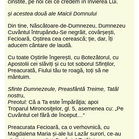
cinstite, pe noi cei ce credem în Învierea Lui.
și acestea două ale Maicii Domnului
Din tine, Născătoare-de-Dumnezeu, Dumnezeu
Cuvântul întrupându-Se negrăit, covârșești,
Fecioară, Oștirea cea cerească; ție, dar, îți
aducem cântare de laudă.
Cu toate Oștirile îngerești, cu Botezătorul, cu
Apostolii cei slăviți și cu tot soborul Sfinților,
Preacurată, Fiului tău te roagă, toți să ne
mântuim.
Sfinte Dumnezeule, Preasfântă Treime, Tatăl
nost
ru,
Preotul:
Că a Ta este Împărăţia; apoi
Troparul Mironosiţelor, gl. 5, asemenea cu: „Pe
Cuvântul cel fără de început…“
Preacurata Fecioară, ca o verhovnică, cu
Magdalena Maria și-ale lui Lazăr surori, ce-au