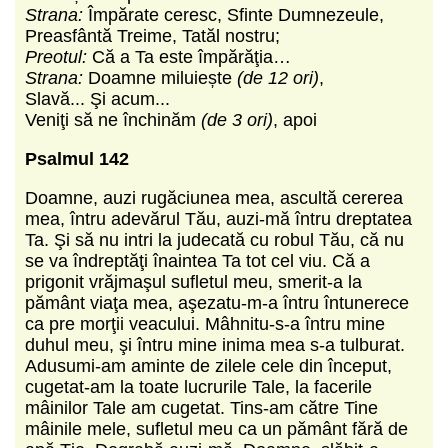
Strana:
Împărate ceresc, Sfinte Dumnezeule,
Preasfântă Treime, Tatăl nostru;
Preotul:
Că a Ta este împărăţia…
Strana:
Doamne miluiește
(de 12 ori)
,
Slavă... Şi acum...
Veniţi să ne închinăm
(de 3 ori)
, apoi
Psalmul 142
Doamne, auzi rugăciunea mea, ascultă cererea
mea, întru adevărul Tău, auzi-mă întru dreptatea
Ta. Şi să nu intri la judecată cu robul Tău, că nu
se va îndreptăţi înaintea Ta tot cel viu. Că a
prigonit vrăjmaşul sufletul meu, smerit-a la
pământ viaţa mea, aşezatu-m-a întru întunerece
ca pre morţii veacului. Mâhnitu-s-a întru mine
duhul meu, şi întru mine inima mea s-a tulburat.
Adusumi-am aminte de zilele cele din început,
cugetat-am la toate lucrurile Tale, la facerile
mâinilor Tale am cugetat. Tins-am către Tine
mâinile mele, sufletul meu ca un pământ fără de