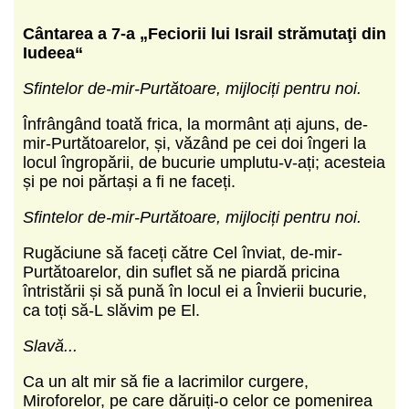
Cântarea a 7-a „Feciorii lui Israil strămutaţi din
Iudeea“
Sfintelor de-mir-Purtătoare, mijlociți pentru noi.
Înfrângând toată frica, la mormânt ați ajuns, de-
mir-Purtătoarelor, și, văzând pe cei doi îngeri la
locul îngropării, de bucurie umplutu-v-ați; acesteia
și pe noi părtași a fi ne faceți.
Sfintelor de-mir-Purtătoare, mijlociți pentru noi.
Rugăciune să faceți către Cel înviat, de-mir-
Purtătoarelor, din suflet să ne piardă pricina
întristării și să pună în locul ei a Învierii bucurie,
ca toți să-L slăvim pe El.
Slavă...
Ca un alt mir să fie a lacrimilor curgere,
Miroforelor, pe care dăruiți-o celor ce pomenirea