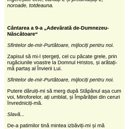
noroade, totdeauna.
Cântarea a 9-a „Adevărată de-Dumnezeu-
Născătoare“
Sfintelor de-mir-Purtătoare, mijlociți pentru noi.
Zapisul să mi-l ștergeți, cel cu păcate grele, prin
rugăciunile voastre la Domnul Hristos, și arătați-
mă partaș al Învierii Lui.
Sfintelor de-mir-Purtătoare, mijlociți pentru noi.
Putere dăruiți-mi să merg după Stăpânul așa cum
voi, Miroforelor, ați umblat, și Împărăției din ceruri
învredniciți-mă.
Slavă...
De-a patimilor tină mintea izbăviți-mi și mă