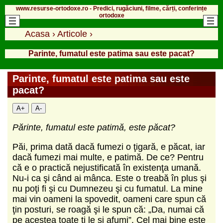
www.resurse-ortodoxe.ro - Predici, rugăciuni, filme, cărți, conferințe
ortodoxe
Acasa
›
Articole
›
Parinte, fumatul este patima sau este pacat?
Parinte, fumatul este patima sau este
pacat?
A+
A-
Părinte, fumatul este patimă, este păcat?
Păi, prima dată dacă fumezi o ţigară, e păcat, iar
dacă fumezi mai multe, e patimă. De ce? Pentru
că e o practică nejustificată în existenţa umană.
Nu-i ca şi când ai mânca. Este o treabă în plus şi
nu poţi fi şi cu Dumnezeu şi cu fumatul. La mine
mai vin oameni la spovedit, oameni care spun că
ţin posturi, se roagă şi le spun că: „Da, numai că
pe acestea toate ţi le şi afumi”. Cel mai bine este