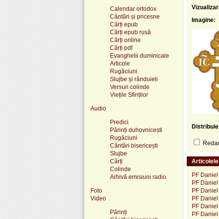
Vizualizar
Calendar ortodox
Cântări și pricesne
Imagine:
Cărți epub
Cărți epub rusă
Cărți online
Cărți pdf
Evanghelii duminicale
Articole
Rugăciuni
Slujbe și rânduieli
Versuri colinde
Viețile Sfinților
Audio
Predici
Distribui
Părinți duhovnicești
Rugăciuni
Redare
Cântări bisericești
Slujbe
Cărți
Articolel
Colinde
PF Daniel 
Arhivă emisiuni radio
PF Daniel 
Foto
PF Daniel 
Video
PF Daniel 
PF Daniel
Părinți
PF Daniel