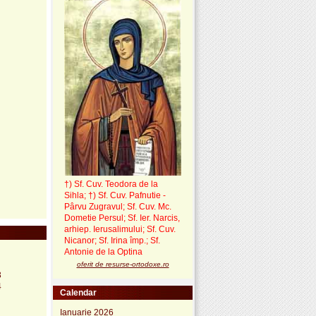
†) Sf. Cuv. Teodora de la
Sihla
;
†) Sf. Cuv. Pafnutie -
Pârvu Zugravul
; Sf. Cuv. Mc.
Dometie Persul; Sf. Ier. Narcis,
arhiep. Ierusalimului; Sf. Cuv.
Nicanor; Sf. Irina împ.; Sf.
Antonie de la Optina
oferit de resurse-ortodoxe.ro
3
4
Calendar
Ianuarie 2026