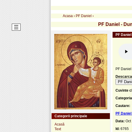
Acasa
›
PF Daniel
›
PF Daniel - Dum
PF Daniel
PF Daniel 
Descarca
PF Danie
Cuvinte c
Categoria
Cautare:
PF Daniel
Categorii principale
Data:
Oct
Acasă
Id:
6765
Text