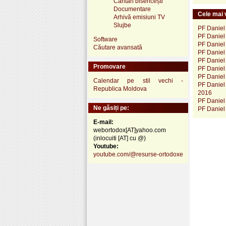
Cântări bisericești
Documentare
Cele mai v
Arhivă emisiuni TV
Slujbe
PF Daniel 
PF Daniel 
Software
PF Daniel 
Căutare avansată
PF Daniel 
PF Daniel 
Promovare
PF Daniel 
PF Daniel
Calendar pe stil vechi -
PF Daniel 
Republica Moldova
2016
PF Daniel 
Ne găsiți pe:
PF Daniel 
E-mail:
webortodox[AT]yahoo.com
(inlocuiti [AT] cu @)
Youtube:
youtube.com/@resurse-ortodoxe