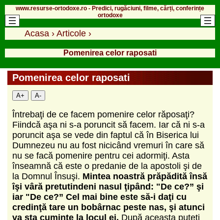
www.resurse-ortodoxe.ro - Predici, rugăciuni, filme, cărți, conferințe
ortodoxe
Acasa
›
Articole
›
Pomenirea celor raposati
Pomenirea celor raposati
A+
A-
Întrebaţi de ce facem pomenire celor răposaţi?
Fiindcă aşa ni s-a poruncit să facem. Iar că ni s-a
poruncit aşa se vede din faptul că în Biserica lui
Dumnezeu nu au fost nicicând vremuri în care să
nu se facă pomenire pentru cei adormiţi. Asta
înseamnă că este o predanie de la apostoli şi de
la Domnul Însuşi.
Mintea noastră prăpădită însă
îşi vâră pretutindeni nasul ţipând: "De ce?” şi
iar "De ce?” Cel mai bine este să-i daţi cu
credinţă tare un bobârnac peste nas, şi atunci
va sta cuminte la locul ei.
După aceasta puteţi