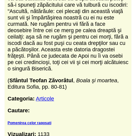
să-i spuneţi zăpăcitului care vă tulbură cu iscodiri:
"Ascultă, nătărăule: cei plecaţi din această viaţă
sunt vii şi împărtăşirea noastră cu ei nu este
curmată. Ne rugăm pentru vii fără a face
deosebire între cei ce merg pe calea dreaptă şi
ceilalţi: aşa să ne rugăm şi pentru cei morţi, fără a
iscodi dacă au fost puşi cu ceata drepţilor sau cu
a păcătoşilor. Aceasta este datoria dragostei
frăţeşti. Până ce judecata de Apoi nu îi va osebi
pe cei credincioşi, toţi cei vii şi cei morţi alcătuiesc
o singură Biserică.
(
Sfântul Teofan Zăvorâtul
,
Boala şi moartea
,
Editura Sofia, pp. 80-81)
Categoria:
Articole
Cautare:
Pomenirea celor raposati
Vizualizari:
1133