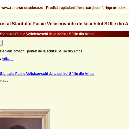
www.resurse-ortodoxe.ro - Predici, rugăciuni, filme, cărți, conferințe ortodoxe
ret al Sfantului Paisie Velicicovschi de la schitul Sf Ilie din 
 Sfantului Paisie Velicicovschi de la schitul Sf Ilie din Athos
-
sie Velicicovschi, portret de la schitul Sf. Ilie din Athos:
:
Articole
 Sfantului Paisie Velicicovschi de la schitul Sf Ilie din Athos
i:
477