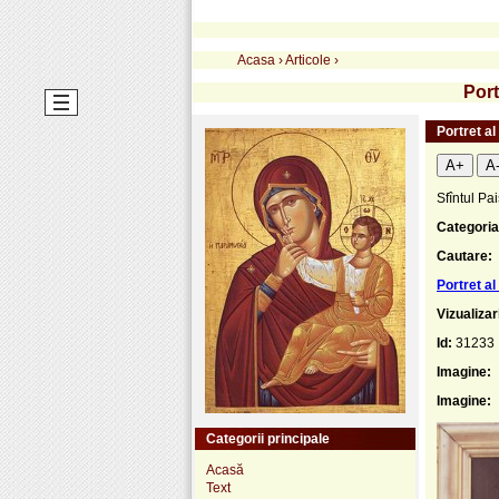
Acasa
›
Articole
›
Port
Portret al
A+
A
Sfîntul Pai
Categoria
Cautare:
Portret al
Vizualizar
Id:
31233
Imagine:
Imagine:
Categorii principale
Acasă
Text