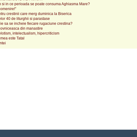
 si in ce perioada se poate consuma Aghiasma Mare?
pomenire!”
tru crestinii care merg duminica la Biserica
lor 40 de liturghii si parastase
e sa se incheie fiecare rugaciune crestina?
ovniceasca din manastire
elotism, intelectualism, hipercriticism
mea este Tatal
ntei