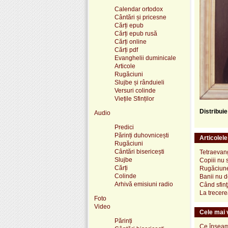
Calendar ortodox
Cântări și pricesne
Cărți epub
Cărți epub rusă
Cărți online
Cărți pdf
Evanghelii duminicale
Articole
Rugăciuni
Slujbe și rânduieli
Versuri colinde
Viețile Sfinților
Distribui
Audio
Predici
Părinți duhovnicești
Articolel
Rugăciuni
Cântări bisericești
Tetraevang
Slujbe
Copiii nu 
Cărți
Rugăciune
Colinde
Banii nu d
Arhivă emisiuni radio
Când sfinţ
La trecere
Foto
Video
Cele mai v
Părinți
Ce înseamn