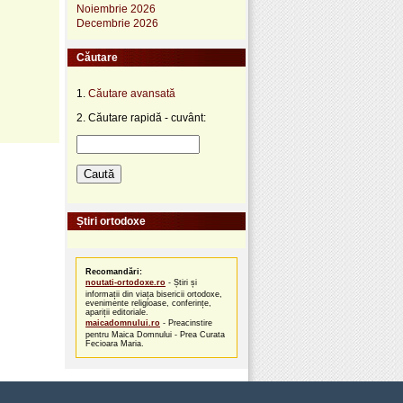
Noiembrie 2026
Decembrie 2026
Căutare
1.
Căutare avansată
2. Căutare rapidă - cuvânt:
Știri ortodoxe
Recomandări:
noutati-ortodoxe.ro
- Știri și
informații din viața bisericii ortodoxe,
evenimente religioase, conferințe,
apariții editoriale.
maicadomnului.ro
- Preacinstire
pentru Maica Domnului - Prea Curata
Fecioara Maria.