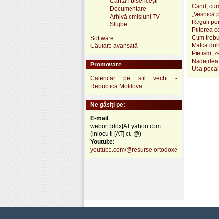
Cântări bisericești
Cand, cum
Documentare
„Vesnica 
Arhivă emisiuni TV
Reguli pen
Slujbe
Puterea ce
Cum trebui
Software
Maica duh
Căutare avansată
Pietism, z
Nadejdea 
Promovare
Usa pocai
Calendar pe stil vechi -
Republica Moldova
Ne găsiți pe:
E-mail:
webortodox[AT]yahoo.com
(inlocuiti [AT] cu @)
Youtube:
youtube.com/@resurse-ortodoxe