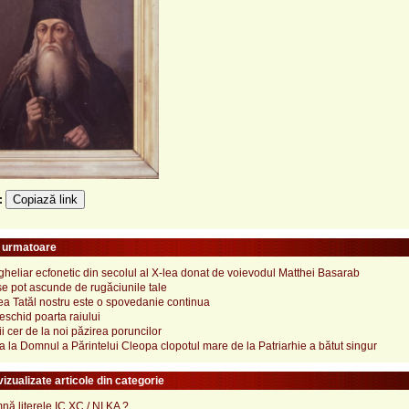
Copiază link
e:
e urmatoare
heliar ecfonetic din secolul al X-lea donat de voievodul Matthei Basarab
se pot ascunde de rugăciunile tale
a Tatăl nostru este o spovedanie continua
eschid poarta raiului
ii cer de la noi păzirea poruncilor
a la Domnul a Părintelui Cleopa clopotul mare de la Patriarhie a bătut singur
izualizate articole din categorie
ă literele IC XC / NI KA ?