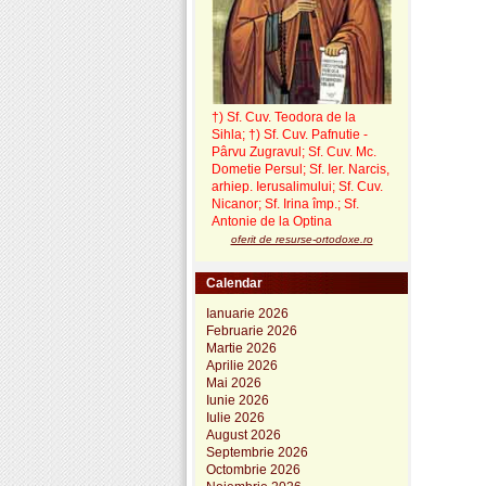
†) Sf. Cuv. Teodora de la
Sihla
;
†) Sf. Cuv. Pafnutie -
Pârvu Zugravul
; Sf. Cuv. Mc.
Dometie Persul; Sf. Ier. Narcis,
arhiep. Ierusalimului; Sf. Cuv.
Nicanor; Sf. Irina împ.; Sf.
Antonie de la Optina
oferit de resurse-ortodoxe.ro
Calendar
Ianuarie 2026
Februarie 2026
Martie 2026
Aprilie 2026
Mai 2026
Iunie 2026
Iulie 2026
August 2026
Septembrie 2026
Octombrie 2026