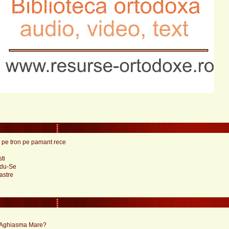
de pe tron pe pamant rece
ti
ndu-Se
astre
a Aghiasma Mare?