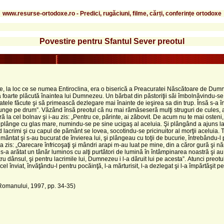
www.resurse-ortodoxe.ro - Predici, rugăciuni, filme, cărți, conferințe ortodoxe
Povestire pentru Sfantul Sever preotul
o vale, la loc ce se numea Entiroclina, era o biserică a Preacuratei Născătoare de D
 foarte plăcută înaintea lui Dumnezeu. Un bărbat din păstoriţii săi îmbolnăvindu-se g
le făcute şi să primească dezlegare mai înainte de ieşirea sa din trup. Însă s-a înt
i ajunge pe drum”. Văzând însă preotul că nu mai rămăseseră mulţi struguri de cules, 
ă la cel bolnav şi i-au zis: „Pentru ce, părinte, ai zăbovit. De acum nu te mai osteni
a plânge cu glas mare, numindu-se pe sine ucigaş al aceluia. Şi plângând a ajuns l
d lacrimi şi cu capul de pământ se lovea, socotindu-se pricinuitor al morţii aceluia.
ântat şi s-au bucurat de învierea lui, şi plângeau cu toţii de bucurie, întrebându-l 
 a zis: „Oarecare înfricoşaţi şi mândri arapi m-au luat pe mine, din a căror gură şi nă
 s-a arătat un tânăr luminos cu alţi purtători de lumină în întâmpinarea noastră şi 
u dânsul, şi pentru lacrimile lui, Dumnezeu i l-a dăruit lui pe acesta”. Atunci preo
înviat, învăţându-l pentru pocăinţă, l-a mărturisit, l-a dezlegat şi l-a împărtăşit pe e
 Romanului, 1997, pp. 34-35)