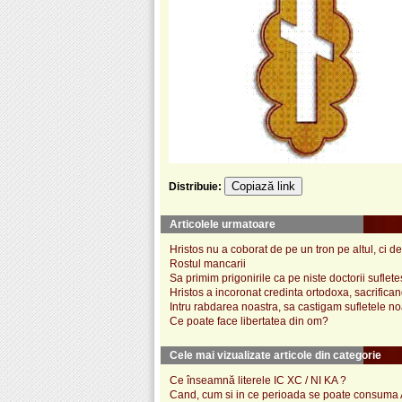
Copiază link
Distribuie:
Articolele urmatoare
Hristos nu a coborat de pe un tron pe altul, ci 
Rostul mancarii
Sa primim prigonirile ca pe niste doctorii sufletes
Hristos a incoronat credinta ortodoxa, sacrifica
Intru rabdarea noastra, sa castigam sufletele no
Ce poate face libertatea din om?
Cele mai vizualizate articole din categorie
Ce înseamnă literele IC XC / NI KA ?
Cand, cum si in ce perioada se poate consum