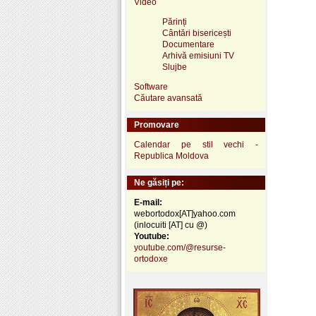
Video
Părinți
Cântări bisericești
Documentare
Arhivă emisiuni TV
Slujbe
Software
Căutare avansată
Promovare
Calendar pe stil vechi -
Republica Moldova
Ne găsiți pe:
E-mail:
webortodox[AT]yahoo.com
(inlocuiti [AT] cu @)
Youtube:
youtube.com/@resurse-
ortodoxe