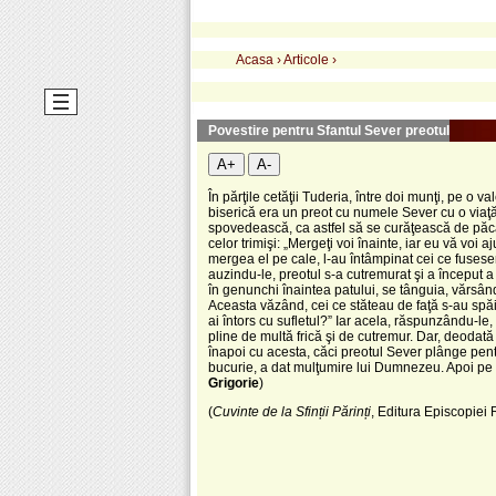
Acasa
›
Articole
›
Povestire pentru Sfantul Sever preotul
A+
A-
În părţile cetăţii Tuderia, între doi munţi, pe 
biserică era un preot cu numele Sever cu o viaţă
spovedească, ca astfel să se curăţească de păcate
celor trimişi: „Mergeţi voi înainte, iar eu vă vo
mergea el pe cale, l-au întâmpinat cei ce fuseser
auzindu-le, preotul s-a cutremurat şi a început 
în genunchi înaintea patului, se tânguia, vărsân
Aceasta văzând, cei ce stăteau de faţă s-au spăim
ai întors cu sufletul?” Iar acela, răspunzându-le,
pline de multă frică şi de cutremur. Dar, deodată
înapoi cu acesta, căci preotul Sever plânge pentr
bucurie, a dat mulţumire lui Dumnezeu. Apoi pe cel 
Grigorie
)
(
Cuvinte de la Sfinții Părinți
, Editura Episcopiei