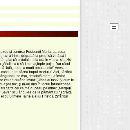
umnezeu şi pururea Fecioarei Maria. La acea
rav, a trimis degrabă la preot să vină să-l
âmplat că preotul acela era în via sa, şi a zis
a gândit ca o să-l mai aştepte puţin. Dar când
, că, iată, acum a murit omul acela!” Acestea
a casa unde zăcea trupul mortului. Aici, căzând
 Tânguindu-se aşa, deodată mortul a înviat.
pe cel de curând înviat: „Unde ai fost? Şi cum te-
ri ieşea foc, şi m-au dus în locuri întunecoase,
au zis către cei ce mă duceau pe mine: „Mergeţi
tul Sever, sculându-se de la pământ cu negrăită
l cu Sfintele Taine ale lui Hristos. (
Sfântul