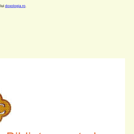
ului
doxologia.ro
.