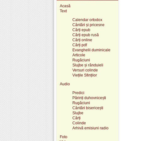
Acasă
Text
Calendar ortodox
Cântări și pricesne
Cărți epub
Cărți epub rusă
Cărți online
Cărți pdf
Evanghelii duminicale
Articole
Rugăciuni
Slujbe și rânduieli
Versuri colinde
Viețile Sfinților
Audio
Predici
Părinți duhovnicești
Rugăciuni
Cântări bisericești
Slujbe
Cărți
Colinde
Arhivă emisiuni radio
Foto