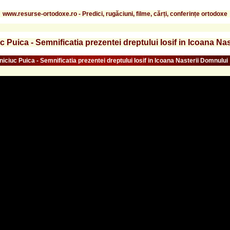
www.resurse-ortodoxe.ro - Predici, rugăciuni, filme, cărți, conferințe ortodoxe
uc Puica - Semnificatia prezentei dreptului Iosif in Icoana N
lniciuc Puica - Semnificatia prezentei dreptului Iosif in Icoana Nasterii Domnului