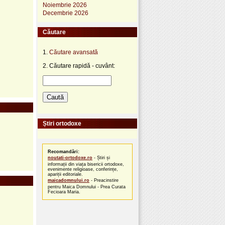
Noiembrie 2026
Decembrie 2026
Căutare
1.
Căutare avansată
2. Căutare rapidă - cuvânt:
Știri ortodoxe
Recomandări:
noutati-ortodoxe.ro
- Știri și
informații din viața bisericii ortodoxe,
evenimente religioase, conferințe,
apariții editoriale.
maicadomnului.ro
- Preacinstire
pentru Maica Domnului - Prea Curata
Fecioara Maria.