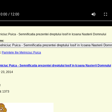
lniciuc Puica - Semnificatia prezentei dreptului Iosif in Icoana Nasterii Domnului
re:
Melniciuc Puica - Semnificatia prezentei dreptului Iosif in Icoana Nasterii Domn
:
Parintele Ilie Melniciuc Puica
lniciuc Puica - Semnificatia prezentei dreptului Iosif in Icoana Nasterii Domnului
 23, 2014
:
i:
1373