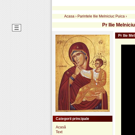
Acasa
›
Parintele Ilie Melniciuc Puica
›
Pr Ilie Melnici
Pr Ilie Me
Categorii principale
Acasă
Text