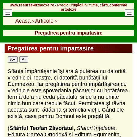
www.resurse-ortodoxe.ro - Predici, rugăciuni, filme, cărți, conferințe
ortodoxe
Acasa
›
Articole
›
Pregatirea pentru impartasire
Pregatirea pentru impartasire
A+
A-
Sfânta Împărtăşanie îşi arată puterea nu datorită
vredniciei noastre, ci datorită bunătăţii lui
Dumnezeu. Iar pregătirea pentru împărtăşirea cu
vrednicie este spovedania păcatelor cu hotărârea
fermă de a nu ceda păcatului şi de a nu omite
nimic bun care trebuie făcut. Fermitatea şi râvna
aceasta sunt rădăcina şi temelia vieţii. Când ele
există, casa pentru Domnul este pregătită.
(
Sfântul Teofan Zăvorâtul
,
Sfaturi înţelepte
,
Editura Cartea Ortodoxă si Editura Egumenița,