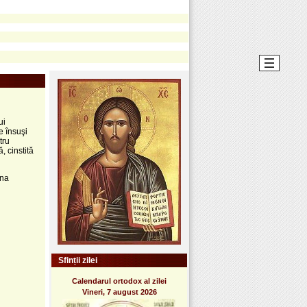
ui
e însuşi
tru
, cinstită
ina
Sfinții zilei
Calendarul ortodox al zilei
Vineri, 7 august 2026