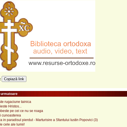
Copiază link
e:
e urmatoare
ste rugaciune tainica
este Hristos...
ubeste pe cei ce nu se roaga
si cunoasterea
a in paradisul pierdut - Marturisire a Sfantului Iustin Popovici (3)
e cele ale lumii!