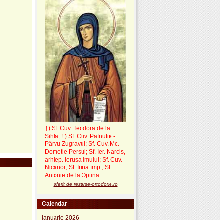
†) Sf. Cuv. Teodora de la
Sihla
;
†) Sf. Cuv. Pafnutie -
Pârvu Zugravul
; Sf. Cuv. Mc.
Dometie Persul; Sf. Ier. Narcis,
arhiep. Ierusalimului; Sf. Cuv.
Nicanor; Sf. Irina împ.; Sf.
Antonie de la Optina
oferit de resurse-ortodoxe.ro
Calendar
Ianuarie 2026