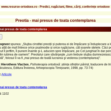
www.resurse-ortodoxe.ro - Predici, rugăciuni, filme, cărți, conferințe ortodoxe
Preotia - mai presus de toata contemplarea
 mai presus de toata contemplarea
-
eognost
spunea: „Slujba cinstitei preoții și puterea ei de împăcare și înduplecare a l
tât de mult întrece orice psalmodie și orice rugăciune, cât soarele stelele. Căci p
t îl jertfim, îl punem înainte şi-L aducem spre împăcare, pe Cel junghiat în dar pen
din iubirea de oameni”. Preotului care săvârşeşte „cum trebuie slujba dumnezeiască
ată”, folosul îi va fi „mai presus de toată lucrarea şi vederea (contemplarea)”.
it Hierotheos Vlachos
,
Psihoterapia ortodoxă: știința sfinților părinți
, traducere de Ir
iculescu, Editura Învierea, Arhiepiscopia Timișoarei, 1998, pp. 73-74)
:
Articole
 mai presus de toata contemplarea
i:
1102