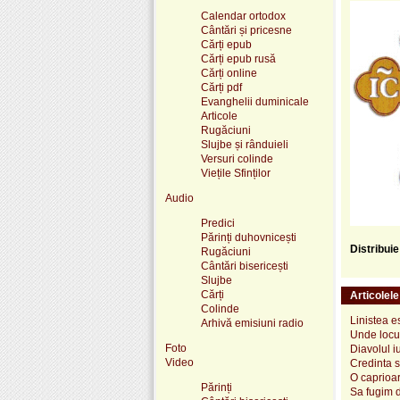
Calendar ortodox
Cântări și pricesne
Cărți epub
Cărți epub rusă
Cărți online
Cărți pdf
Evanghelii duminicale
Articole
Rugăciuni
Slujbe și rânduieli
Versuri colinde
Viețile Sfinților
Audio
Predici
Părinți duhovnicești
Distribui
Rugăciuni
Cântări bisericești
Slujbe
Cărți
Articolel
Colinde
Linistea e
Arhivă emisiuni radio
Unde locui
Foto
Diavolul i
Video
Credinta 
O caprioar
Părinți
Sa fugim d