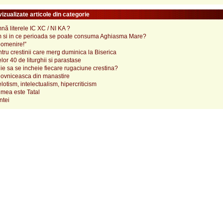
izualizate articole din categorie
ă literele IC XC / NI KA ?
 si in ce perioada se poate consuma Aghiasma Mare?
pomenire!”
tru crestinii care merg duminica la Biserica
lor 40 de liturghii si parastase
e sa se incheie fiecare rugaciune crestina?
ovniceasca din manastire
elotism, intelectualism, hipercriticism
mea este Tatal
ntei