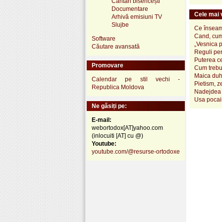
Cântări bisericești
Documentare
Cele mai v
Arhivă emisiuni TV
Slujbe
Ce înseamn
Cand, cum
Software
„Vesnica 
Căutare avansată
Reguli pen
Puterea ce
Promovare
Cum trebui
Maica duh
Calendar pe stil vechi -
Pietism, z
Republica Moldova
Nadejdea 
Usa pocai
Ne găsiți pe:
E-mail:
webortodox[AT]yahoo.com
(inlocuiti [AT] cu @)
Youtube:
youtube.com/@resurse-ortodoxe