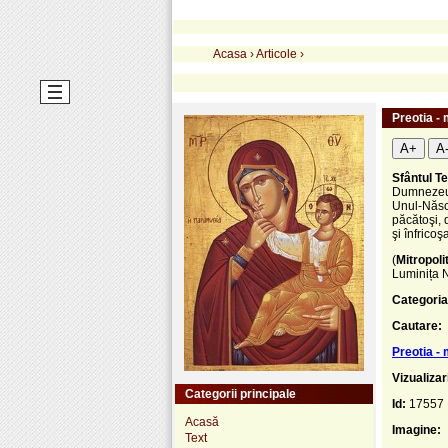
Acasa
›
Articole
›
Preotia -
A+
A
Sfântul T
Dumnezeu a
Unul-Născu
păcătoşi, 
şi înfricoş
(
Mitropol
Luminița N
Categoria
Cautare:
Preotia -
Vizualizar
Categorii principale
Id:
17557
Acasă
Imagine:
Text