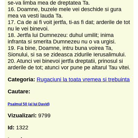
se-va limba mea de dreptatea Ta.
16. Doamne, buzele mele vei deschide si gura
mea va vesti lauda Ta.
17. Ca de ai fi voit jertfa, ti-as fi dat; arderile de tot
nu le vei binevoi.
18. Jertfa lui Dumnezeu: duhul umilit; inima
infranta si smerita Dumnezeu nu o va urgisi.
19. Fa bine, Doamne, intru buna voirea Ta,
Sionului, si sa se zideasca zidurile Ierusalimului.
20. Atunci vei binevoi jertfa dreptatii, prinosul si
arderile de tot; atunci vor pune pe altarul Tau vitei.
Categoria:
Rugaciuni la toata vremea si trebuinta
Cautare:
Psalmul 50 (al lui David)
Vizualizari:
9799
Id:
1322