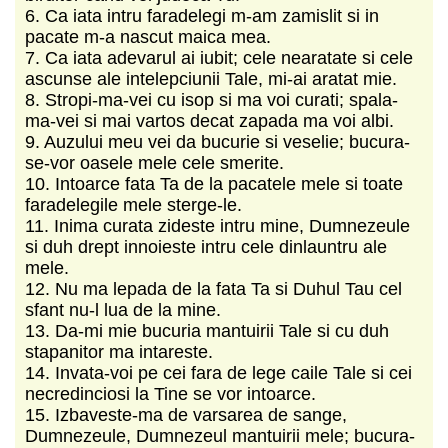
6. Ca iata intru faradelegi m-am zamislit si in
pacate m-a nascut maica mea.
7. Ca iata adevarul ai iubit; cele nearatate si cele
ascunse ale intelepciunii Tale, mi-ai aratat mie.
8. Stropi-ma-vei cu isop si ma voi curati; spala-
ma-vei si mai vartos decat zapada ma voi albi.
9. Auzului meu vei da bucurie si veselie; bucura-
se-vor oasele mele cele smerite.
10. Intoarce fata Ta de la pacatele mele si toate
faradelegile mele sterge-le.
11. Inima curata zideste intru mine, Dumnezeule
si duh drept innoieste intru cele dinlauntru ale
mele.
12. Nu ma lepada de la fata Ta si Duhul Tau cel
sfant nu-l lua de la mine.
13. Da-mi mie bucuria mantuirii Tale si cu duh
stapanitor ma intareste.
14. Invata-voi pe cei fara de lege caile Tale si cei
necredinciosi la Tine se vor intoarce.
15. Izbaveste-ma de varsarea de sange,
Dumnezeule, Dumnezeul mantuirii mele; bucura-