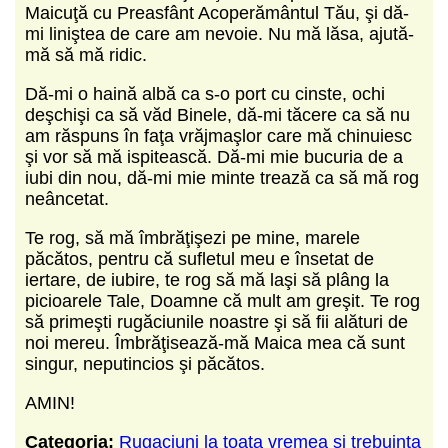
Maicuţă cu Preasfânt Acoperământul Tău, şi dă-
mi liniştea de care am nevoie. Nu mă lăsa, ajută-
mă să mă ridic.
Dă-mi o haină albă ca s-o port cu cinste, ochi
deşchişi ca să văd Binele, dă-mi tăcere ca să nu
am răspuns în faţa vrăjmaşlor care mă chinuiesc
şi vor să mă ispitească. Dă-mi mie bucuria de a
iubi din nou, dă-mi mie minte trează ca să mă rog
neâncetat.
Te rog, să mă îmbrăţişezi pe mine, marele
păcătos, pentru că sufletul meu e însetat de
iertare, de iubire, te rog să mă laşi să plâng la
picioarele Tale, Doamne că mult am greşit. Te rog
să primeşti rugăciunile noastre şi să fii alături de
noi mereu. Îmbrăţisează-mă Maica mea că sunt
singur, neputincios şi păcătos.
AMIN!
Categoria:
Rugaciuni la toata vremea si trebuinta