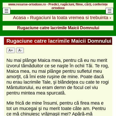
www.resurse-ortodoxe.ro - Predici, rugăciuni, filme, cărți, conferințe
ortodoxe
Acasa
›
Rugaciuni la toata vremea si trebuinta
›
Rugaciune catre lacrimile Maicii Domnului
Rugaciune catre lacrimile Maicii Domnului
A+
A-
Nu mai plânge Maica mea, pentru că eu nu merit
izvorul tămăduitor ce se naşte în ochii Tăi. Te rog,
Maica mea, nu mai plânge pentru sufletul meu
amorţit, că îmi este ruşine de mine. Poate dacă
nu erau lacrimile Tale, şi blândeţea cu cate te rogi
Mântuitorului, eu eram demn de focul cel viu
pentru mintea mea spurcată.
Mie frică de mine însumi, pentru că firea mea e
tot un mucegai şi nu merit toate câte am. Pentru
ce mă chinuiesc vrăjmaşii mei? Apără-mă