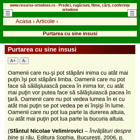
www.resurse-ortodoxe.ro - Predici, rugăciuni, filme, cărți, conferințe
ortodoxe
Acasa
›
Articole
›
Purtarea cu sine insusi
Purtarea cu sine insusi
A+
A-
Oamenii care nu-şi pot stăpâni inima cu atât mai
puţin îşi pot stăpâni limba. Oamenii care nu pot
face să sălăşluiască pacea în inima lor, cu atât
mai puţin vor putea face să sălăşluiască pacea în
ţară. Oamenii care nu pot vedea lumea în ei cu
atât mai puţin se pot vedea pe ei înşişi în lume.
Oamenii care nu pot lua parte la durerea altuia,
cu atât mai puţin pot lua parte la bucuria altuia.
(
Sfântul Nicolae Velimirovici
–
Învăţături despre
bine şi rău
, Editura Sophia, Bucureşti, 2006, p.