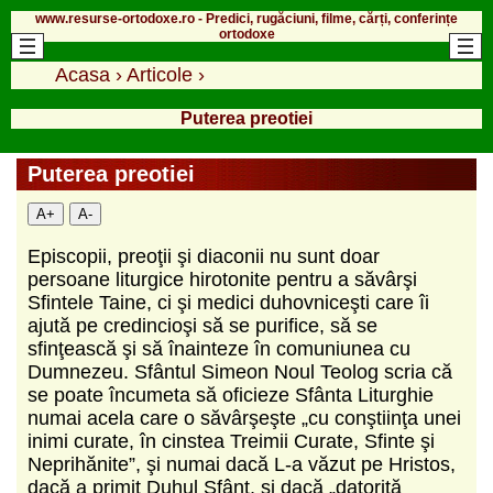
www.resurse-ortodoxe.ro - Predici, rugăciuni, filme, cărți, conferințe
ortodoxe
Acasa
›
Articole
›
Puterea preotiei
Puterea preotiei
A+
A-
Episcopii, preoţii şi diaconii nu sunt doar
persoane liturgice hirotonite pentru a săvârşi
Sfintele Taine, ci şi medici duhovniceşti care îi
ajută pe credincioşi să se purifice, să se
sfinţească şi să înainteze în comuniunea cu
Dumnezeu. Sfântul Simeon Noul Teolog scria că
se poate încumeta să oficieze Sfânta Liturghie
numai acela care o săvârşeşte „cu conştiinţa unei
inimi curate, în cinstea Treimii Curate, Sfinte şi
Neprihănite”, şi numai dacă L-a văzut pe Hristos,
dacă a primit Duhul Sfânt, şi dacă „datorită