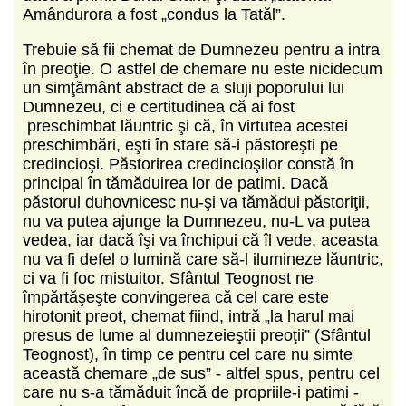
Amândurora a fost „condus la Tatăl”.
Trebuie să fii chemat de Dumnezeu pentru a intra
în preoţie. O astfel de chemare nu este nicidecum
un simţământ abstract de a sluji poporului lui
Dumnezeu, ci e certitudinea că ai fost
preschimbat lăuntric şi că, în virtutea acestei
preschimbări, eşti în stare să-i păstoreşti pe
credincioşi. Păstorirea credincioşilor constă în
principal în tămăduirea lor de patimi. Dacă
păstorul duhovnicesc nu-şi va tămădui păstoriţii,
nu va putea ajunge la Dumnezeu, nu-L va putea
vedea, iar dacă îşi va închipui că îl vede, aceasta
nu va fi defel o lumină care să-l ilumineze lăuntric,
ci va fi foc mistuitor. Sfântul Teognost ne
împărtăşeşte convingerea că cel care este
hirotonit preot, chemat fiind, intră „la harul mai
presus de lume al dumnezeieştii preoţii” (Sfântul
Teognost), în timp ce pentru cel care nu simte
această chemare „de sus” - altfel spus, pentru cel
care nu s-a tămăduit încă de propriile-i patimi -