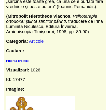
„sarcina este foarte grea, ca una ce e purtată fără
vrednicie şi peste putere” (Ioannis Romanidis).
(
Mitropolit Hierotheos Vlachos
,
Psihoterapia
ortodoxă: știința sfinților părinți
, traducere de Irina
Luminița Niculescu, Editura Învierea,
Arhiepiscopia Timișoarei, 1998, pp. 89-90)
Categoria:
Articole
Cautare:
Puterea preotiei
Vizualizari:
1026
Id:
17477
Imagine: