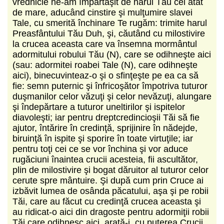
vrednicie ne‑am împărtăşit de harul Tău cel atât
de mare, aducând cinstire şi mulţumire slavei
Tale, cu smerită închinare Te rugăm: trimite harul
Preasfântului Tău Duh, şi, căutând cu milostivire
la crucea aceasta care va însemna mormântul
adormitului robului Tău (N), care se odihneşte aici
(sau: adormitei roabei Tale (N), care odihneşte
aici), binecuvinteaz‑o şi o sfinţeşte pe ea ca să
fie: semn puternic şi înfricoşător împotriva tuturor
duşmanilor celor văzuţi şi celor nevăzuţi, alungare
şi îndepărtare a tuturor uneltirilor şi ispitelor
diavoleşti; iar pentru dreptcredincioşii Tăi să fie
ajutor, întărire în credinţă, sprijinire în nădejde,
biruinţă în ispite şi sporire în toate virtuţile; iar
pentru toţi cei ce se vor închina şi vor aduce
rugăciuni înaintea crucii acesteia, fii ascultător,
plin de milostivire şi bogat dăruitor al tuturor celor
cerute spre mântuire. Şi după cum prin Cruce ai
izbăvit lumea de osânda păcatului, aşa şi pe robii
Tăi, care au făcut cu credinţă crucea aceasta şi
au ridicat‑o aici din dragoste pentru adormiţii robii
Tăi care odihnesc aici, arată‑i, cu puterea Crucii