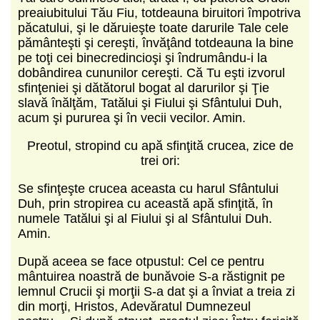
preaiubitului Tău Fiu, totdeauna biruitori împotriva
păcatului, şi le dăruieşte toate darurile Tale cele
pământeşti şi cereşti, învăţând totdeauna la bine
pe toţi cei binecredincioşi şi îndrumându‑i la
dobândirea cununilor cereşti. Că Tu eşti izvorul
sfinţeniei şi dătătorul bogat al darurilor şi Ţie
slavă înălţăm, Tatălui şi Fiului şi Sfântului Duh,
acum şi pururea şi în vecii vecilor. Amin.
Preotul, stropind cu apă sfinţită crucea, zice de
trei ori:
Se sfinţeşte crucea aceasta cu harul Sfântului
Duh, prin stropirea cu această apă sfinţită, în
numele Tatălui şi al Fiului şi al Sfântului Duh.
Amin.
După aceea se face otpustul: Cel ce pentru
mântuirea noastră de bunăvoie S‑a răstignit pe
lemnul Crucii şi morţii S‑a dat şi a înviat a treia zi
din morţi, Hristos, Adevăratul Dumnezeul