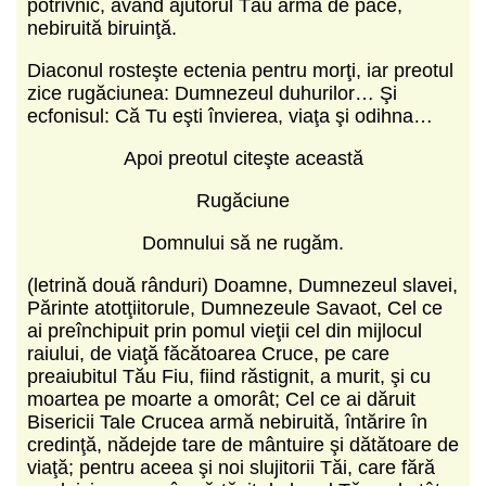
potrivnic, având ajutorul Tău armă de pace,
nebiruită biruinţă.
Diaconul rosteşte ectenia pentru morţi, iar preotul
zice rugăciunea: Dumnezeul duhurilor… Şi
ecfonisul: Că Tu eşti învierea, viaţa şi odihna…
Apoi preotul citeşte această
Rugăciune
Domnului să ne rugăm.
(letrină două rânduri) Doamne, Dumnezeul slavei,
Părinte atotţiitorule, Dumnezeule Savaot, Cel ce
ai preînchipuit prin pomul vieţii cel din mijlocul
raiului, de viaţă făcătoarea Cruce, pe care
preaiubitul Tău Fiu, fiind răstignit, a murit, şi cu
moartea pe moarte a omorât; Cel ce ai dăruit
Bisericii Tale Crucea armă nebiruită, întărire în
credinţă, nădejde tare de mântuire şi dătătoare de
viaţă; pentru aceea şi noi slujitorii Tăi, care fără