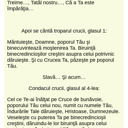
Treime…, Tatăl nostru…, Că a Ta este
împărăţia…
Apoi se cântă troparul crucii, glasul 1:
Mântuieşte, Doamne, poporul Tău şi
binecuvintează moştenirea Ta. Biruinţă
binecredincioşilor creştini asupra celui potrivnic
dăruieşte. Şi cu Crucea Ta, păzeşte pe poporul
Tău.
Slavă… Şi acum…
Condacul crucii, glasul al 4‑lea:
Cel ce Te‑ai înălţat pe Cruce de bunăvoie,
poporului Tău celui nou, numit cu numele Tău,
îndurările Tale dăruieşte, Hristoase, Dumnezeule.
Veseleşte cu puterea Ta pe binecredincioşii
creştini, dăruindu‑le lor biruinţă asupra celui