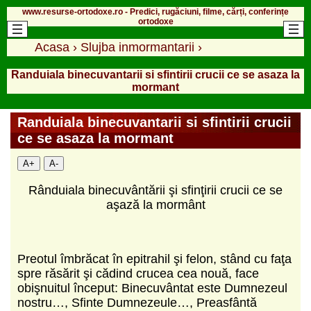
www.resurse-ortodoxe.ro - Predici, rugăciuni, filme, cărți, conferințe
ortodoxe
Acasa
›
Slujba inmormantarii
›
Randuiala binecuvantarii si sfintirii crucii ce se asaza la
mormant
Randuiala binecuvantarii si sfintirii crucii
ce se asaza la mormant
A+
A-
Rânduiala binecuvântării şi sfinţirii crucii ce se
aşază la mormânt
Preotul îmbrăcat în epitrahil şi felon, stând cu faţa
spre răsărit şi cădind crucea cea nouă, face
obişnuitul început: Binecuvântat este Dumnezeul
nostru…, Sfinte Dumnezeule…, Preasfântă