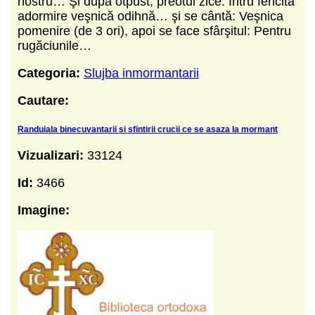
nostru… Şi după otpust, preotul zice: Întru fericită
adormire veşnică odihnă… şi se cântă: Veşnica
pomenire (de 3 ori), apoi se face sfârşitul: Pentru
rugăciunile…
Categoria:
Slujba inmormantarii
Cautare:
Randuiala binecuvantarii si sfintirii crucii ce se asaza la mormant
Vizualizari:
33124
Id:
3466
Imagine: