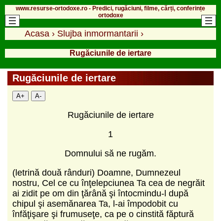
www.resurse-ortodoxe.ro - Predici, rugăciuni, filme, cărți, conferințe
ortodoxe
Acasa
›
Slujba inmormantarii
›
Rugăciunile de iertare
Rugăciunile de iertare
A+
A-
Rugăciunile de iertare
1
Domnului să ne rugăm.
(letrină două rânduri) Doamne, Dumnezeul
nostru, Cel ce cu înţelepciunea Ta cea de negrăit
ai zidit pe om din ţărână şi întocmindu‑l după
chipul şi asemănarea Ta, l‑ai împodobit cu
înfăţişare şi frumuseţe, ca pe o cinstită făptură