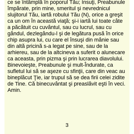
ce se întâmplă în poporul Tău; Însuţi, Preabunule
împărate, prin mine, smeritul şi nevrednicul
slujitorul Tău, iartă robului Tău (N), orice a greşit
ca un om în această viaţă; şi‑i iartă lui toate câte
a păcătuit cu cuvântul, sau cu lucrul, sau cu
gândul, dezlegându‑l şi de legătura pusă în orice
chip asupra lui, cu care el însuşi din mânie sau
din altă pricină s‑a legat pe sine, sau de la
arhiereu, sau de la altcineva a suferit o alunecare
ca aceasta, prin pizma şi prin lucrarea diavolului.
Binevoieşte, Preabunule şi mult‑Îndurate, ca
sufletul lui să se aşeze cu sfinţii, care din veac au
bineplăcut Ţie, iar trupul să se dea firii celei zidite
de Tine. Că binecuvântat şi preaslăvit eşti în veci.
Amin.
3