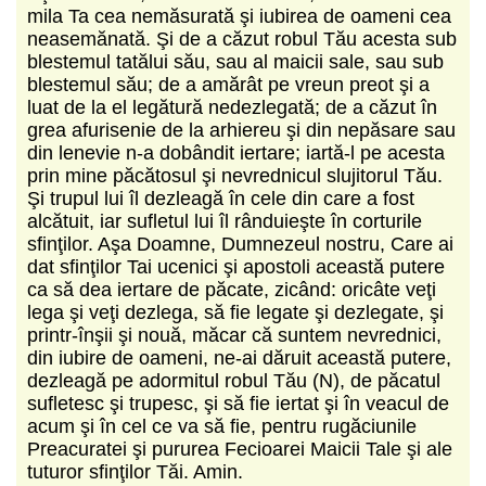
mila Ta cea nemăsurată şi iubirea de oameni cea
neasemănată. Şi de a căzut robul Tău acesta sub
blestemul tatălui său, sau al maicii sale, sau sub
blestemul său; de a amărât pe vreun preot şi a
luat de la el legătură nedezlegată; de a căzut în
grea afurisenie de la arhiereu şi din nepăsare sau
din lenevie n‑a dobândit iertare; iartă‑l pe acesta
prin mine păcătosul şi nevrednicul slujitorul Tău.
Şi trupul lui îl dezleagă în cele din care a fost
alcătuit, iar sufletul lui îl rânduieşte în corturile
sfinţilor. Aşa Doamne, Dumnezeul nostru, Care ai
dat sfinţilor Tai ucenici şi apostoli această putere
ca să dea iertare de păcate, zicând: oricâte veţi
lega şi veţi dezlega, să fie legate şi dezlegate, şi
printr‑înşii şi nouă, măcar că suntem nevrednici,
din iubire de oameni, ne‑ai dăruit această putere,
dezleagă pe adormitul robul Tău (N), de păcatul
sufletesc şi trupesc, şi să fie iertat şi în veacul de
acum şi în cel ce va să fie, pentru rugăciunile
Preacuratei şi pururea Fecioarei Maicii Tale şi ale
tuturor sfinţilor Tăi. Amin.