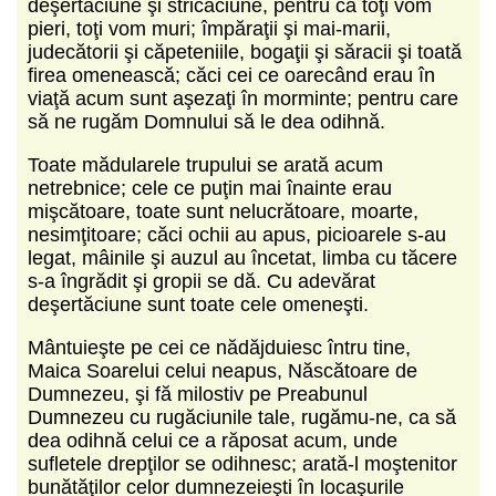
deşertăciune şi stricăciune, pentru că toţi vom
pieri, toţi vom muri; împăraţii şi mai‑marii,
judecătorii şi căpeteniile, bogaţii şi săracii şi toată
firea omenească; căci cei ce oarecând erau în
viaţă acum sunt aşezaţi în morminte; pentru care
să ne rugăm Domnului să le dea odihnă.
Toate mădularele trupului se arată acum
netrebnice; cele ce puţin mai înainte erau
mişcătoare, toate sunt nelucrătoare, moarte,
nesimţitoare; căci ochii au apus, picioarele s‑au
legat, mâinile şi auzul au încetat, limba cu tăcere
s‑a îngrădit şi gropii se dă. Cu adevărat
deşertăciune sunt toate cele omeneşti.
Mântuieşte pe cei ce nădăjduiesc întru tine,
Maica Soarelui celui neapus, Născătoare de
Dumnezeu, şi fă milostiv pe Preabunul
Dumnezeu cu rugăciunile tale, rugămu‑ne, ca să
dea odihnă celui ce a răposat acum, unde
sufletele drepţilor se odihnesc; arată‑l moştenitor
bunătăţilor celor dumnezeieşti în locaşurile