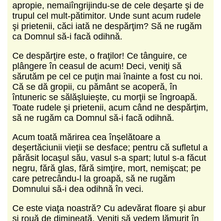
apropie, nemaiîngrijindu‑se de cele deşarte şi de
trupul cel mult‑pătimitor. Unde sunt acum rudele
şi prietenii, căci iată ne despărţim? Să ne rugăm
ca Domnul să‑i facă odihnă.
Ce despărţire este, o fraţilor! Ce tânguire, ce
plângere în ceasul de acum! Deci, veniţi să
sărutăm pe cel ce puţin mai înainte a fost cu noi.
Că se dă gropii, cu pământ se acoperă, în
întuneric se sălăşluieşte, cu morţii se îngroapă.
Toate rudele şi prietenii, acum când ne despărţim,
să ne rugăm ca Domnul să‑i facă odihnă.
Acum toată mărirea cea înşelătoare a
deşertăciunii vieţii se desface; pentru că sufletul a
părăsit locaşul său, vasul s‑a spart; lutul s‑a făcut
negru, fără glas, fără simţire, mort, nemişcat; pe
care petrecându‑l la groapă, să ne rugăm
Domnului să‑i dea odihnă în veci.
Ce este viaţa noastră? Cu adevărat floare şi abur
şi rouă de dimineaţă. Veniţi să vedem lămurit în