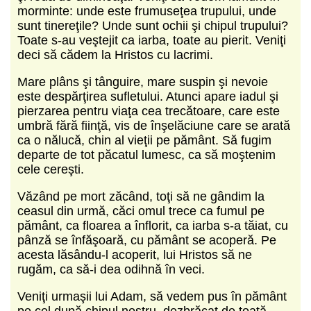
morminte: unde este frumuseţea trupului, unde
sunt tinereţile? Unde sunt ochii şi chipul trupului?
Toate s‑au veştejit ca iarba, toate au pierit. Veniţi
deci să cădem la Hristos cu lacrimi.
Mare plâns şi tânguire, mare suspin şi nevoie
este despărţirea sufletului. Atunci apare iadul şi
pierzarea pentru viaţa cea trecătoare, care este
umbră fără fiinţă, vis de înşelăciune care se arată
ca o nălucă, chin al vieţii pe pământ. Să fugim
departe de tot păcatul lumesc, ca să moştenim
cele cereşti.
Văzând pe mort zăcând, toţi să ne gândim la
ceasul din urmă, căci omul trece ca fumul pe
pământ, ca floarea a înflorit, ca iarba s‑a tăiat, cu
pânză se înfăşoară, cu pământ se acoperă. Pe
acesta lăsându‑l acoperit, lui Hristos să ne
rugăm, ca să‑i dea odihnă în veci.
Veniţi urmaşii lui Adam, să vedem pus în pământ
pe cel după chipul nostru, dezbrăcat de toată