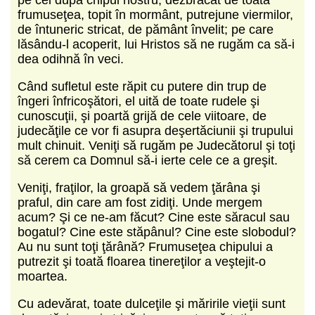
frumuseţea, topit în mormânt, putrejune viermilor,
de întuneric stricat, de pământ învelit; pe care
lăsându‑l acoperit, lui Hristos să ne rugăm ca să‑i
dea odihnă în veci.
Când sufletul este răpit cu putere din trup de
îngeri înfricoşători, el uită de toate rudele şi
cunoscuţii, şi poartă grijă de cele viitoare, de
judecăţile ce vor fi asupra deşertăciunii şi trupului
mult chinuit. Veniţi să rugăm pe Judecătorul şi toţi
să cerem ca Domnul să‑i ierte cele ce a greşit.
Veniţi, fraţilor, la groapă să vedem ţărâna şi
praful, din care am fost zidiţi. Unde mergem
acum? Şi ce ne‑am făcut? Cine este săracul sau
bogatul? Cine este stăpânul? Cine este slobodul?
Au nu sunt toţi ţărână? Frumuseţea chipului a
putrezit şi toată floarea tinereţilor a veştejit‑o
moartea.
Cu adevărat, toate dulceţile şi măririle vieţii sunt