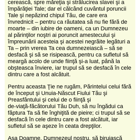
cerească, spre măreţia şi strălucirea slavei şi a
împărăţiei Tale; dar el călcând cuvântul poruncii
Tale şi nepăzind chipul Tău, de care era
învrednicit – pentru ca răutatea să nu fie fără de
moarte – din iubire de oameni, ca un Dumnezeu
al părinţilor noştri ai poruncit amestecului şi
împreunării acesteia şi acestei negrăite legături a
Ta – prin vrerea Ta cea dumnezeiască – să se
desfacă şi să se risipească, pentru ca sufletul să
meargă acolo de unde fiinţă şi‑a luat, până la
obşteasca înviere, iar trupul să se desfacă în cele
dintru care a fost alcătuit.
Pentru aceasta Ţie ne rugăm, Părintelui celui fără
de început şi Unuia‑Născut Fiului Tău şi
Preasfântului şi celui de o fiinţă şi
de‑viaţă‑făcătorului Tău Duh, să nu îngădui ca
făptura Ta să fie înghiţită de pieire; ci trupul să se
desfacă în cele dintru care a fost alcătuit, iar
sufletul să se aşeze în ceata drepţilor.
Aşa Doamne, Dumnezeul nostru, să biruiască