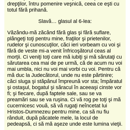
drepţilor, întru pomenire veşnică, ceea ce eşti cu
totul fără prihană.
Slavă… glasul al 6‑lea:
Văzându‑mă zăcând fără glas şi fără suflare,
plângeţi toţi pentru mine, fraţilor şi prietenilor,
rudelor şi cunoscuţilor, căci ieri vorbeam cu voi şi
fără de veste mi‑a venit înfricoşătorul ceas al
morţii. Ci veniţi toţi care mă iubiţi şi mă sărutaţi cu
sărutarea cea mai de pe urmă, că de acum nu voi
mai umbla, nici nu voi mai vorbi cu voi. Pentru că
mă duc la Judecătorul, unde nu este părtinire;
căci sluga şi stăpânul împreună vor sta; împăratul
şi ostaşul, bogatul şi săracul în aceeaşi cinste vor
fi; şi fiecare, după faptele sale, sau se va
preamări sau se va ruşina. Ci vă rog pe toţi şi mă
cucernicesc vouă, să vă rugaţi neîncetat lui
Hristos‑Dumnezeu pentru mine, ca să nu fiu
rânduit, după păcatele mele, la locul de
pedeapsă, ci să mă aşeze unde este lumina vieţii.