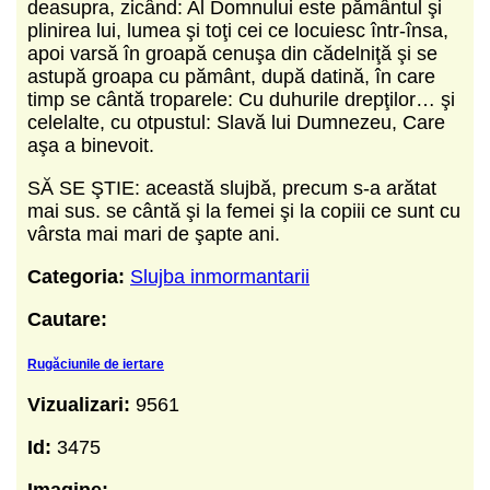
deasupra, zicând: Al Domnului este pământul şi
plinirea lui, lumea şi toţi cei ce locuiesc într‑însa,
apoi varsă în groapă cenuşa din cădelniţă şi se
astupă groapa cu pământ, după datină, în care
timp se cântă troparele: Cu duhurile drepţilor… şi
celelalte, cu otpustul: Slavă lui Dumnezeu, Care
aşa a binevoit.
SĂ SE ŞTIE: această slujbă, precum s‑a arătat
mai sus. se cântă şi la femei şi la copiii ce sunt cu
vârsta mai mari de şapte ani.
Categoria:
Slujba inmormantarii
Cautare:
Rugăciunile de iertare
Vizualizari:
9561
Id:
3475
Imagine: