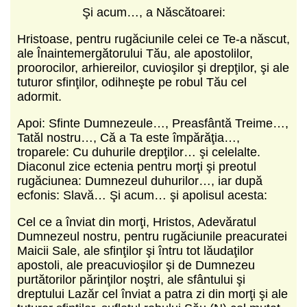
Şi acum…, a Născătoarei:
Hristoase, pentru rugăciunile celei ce Te‑a născut,
ale Înaintemergătorului Tău, ale apostolilor,
proorocilor, arhiereilor, cuvioşilor şi drepţilor, şi ale
tuturor sfinţilor, odihneşte pe robul Tău cel
adormit.
Apoi: Sfinte Dumnezeule…, Preasfântă Treime…,
Tatăl nostru…, Că a Ta este împărăţia…,
troparele: Cu duhurile drepţilor… şi celelalte.
Diaconul zice ectenia pentru morţi şi preotul
rugăciunea: Dumnezeul duhurilor…, iar după
ecfonis: Slavă… Şi acum… şi apolisul acesta:
Cel ce a înviat din morţi, Hristos, Adevăratul
Dumnezeul nostru, pentru rugăciunile preacuratei
Maicii Sale, ale sfinţilor şi întru tot lăudaţilor
apostoli, ale preacuvioşilor şi de Dumnezeu
purtătorilor părinţilor noştri, ale sfântului şi
dreptului Lazăr cel înviat a patra zi din morţi şi ale