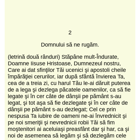
2
Domnului să ne rugăm.
(letrină două rânduri) Stăpâne mult‑Îndurate,
Doamne Iisuse Hristoase, Dumnezeul nostru,
Care ai dat sfinţilor Tăi ucenici şi apostoli cheile
împărăţiei cerurilor, iar după sfântă învierea Ta,
cea de a treia zi, cu harul Tău le‑ai dăruit puterea
de a lega şi dezlega păcatele oamenilor, ca să fie
legate şi în cer câte de dânşii pe pământ s‑au
legat, şi tot aşa să fie dezlegate şi în cer câte de
dânşii pe pământ s‑au dezlegat; Cel ce prin
nespusa Ta iubire de oameni ne‑ai învrednicit şi
pe noi smeriţii şi nevrednicii robii Tăi să fim
moştenitori ai aceluiaşi preasfânt dar şi har, ca şi
noi de asemenea să legăm şi să dezlegăm cele