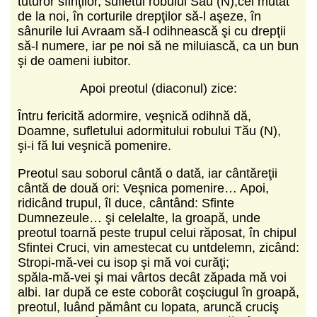
tuturor sfinţilor, sufletul robului Său (N),cel mutat
de la noi, în corturile drepţilor să‑l aşeze, în
sânurile lui Avraam să‑l odihnească şi cu drepţii
să‑l numere, iar pe noi să ne miluiască, ca un bun
şi de oameni iubitor.
Apoi preotul (diaconul) zice:
Întru fericită adormire, veşnică odihnă dă,
Doamne, sufletului adormitului robului Tău (N),
şi‑i fă lui veşnică pomenire.
Preotul sau soborul cântă o dată, iar cântăreţii
cântă de două ori: Veşnica pomenire… Apoi,
ridicând trupul, îl duce, cântând: Sfinte
Dumnezeule… şi celelalte, la groapă, unde
preotul toarnă peste trupul celui răposat, în chipul
Sfintei Cruci, vin amestecat cu untdelemn, zicând:
Stropi‑mă‑vei cu isop şi mă voi curăţi;
spăla‑mă‑vei şi mai vârtos decât zăpada mă voi
albi. Iar după ce este coborât coşciugul în groapă,
preotul, luând pământ cu lopata, aruncă cruciş