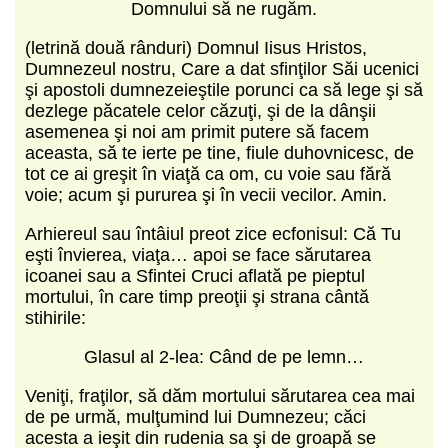
Domnului să ne rugăm.
(letrină două rânduri) Domnul Iisus Hristos,
Dumnezeul nostru, Care a dat sfinţilor Săi ucenici
şi apostoli dumnezeieştile porunci ca să lege şi să
dezlege păcatele celor căzuţi, şi de la dânşii
asemenea şi noi am primit putere să facem
aceasta, să te ierte pe tine, fiule duhovnicesc, de
tot ce ai greşit în viaţă ca om, cu voie sau fără
voie; acum şi pururea şi în vecii vecilor. Amin.
Arhiereul sau întâiul preot zice ecfonisul: Că Tu
eşti învierea, viaţa… apoi se face sărutarea
icoanei sau a Sfintei Cruci aflată pe pieptul
mortului, în care timp preoţii şi strana cântă
stihirile:
Glasul al 2‑lea: Când de pe lemn…
Veniţi, fraţilor, să dăm mortului sărutarea cea mai
de pe urmă, mulţumind lui Dumnezeu; căci
acesta a ieşit din rudenia sa şi de groapă se